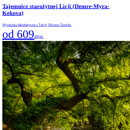
Tajemnice starożytnej Licji (Demre-Myra-
Kekova)
Wycieczka fakultatywna z Turcji, Riwiera Turecka
od 609
zł/os.