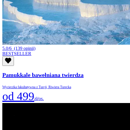
5.0/6
(139 opinii)
BESTSELLER
Pamukkale bawełniana twierdza
Wycieczka fakultatywna z Turcji, Riwiera Turecka
od 499
zł/os.