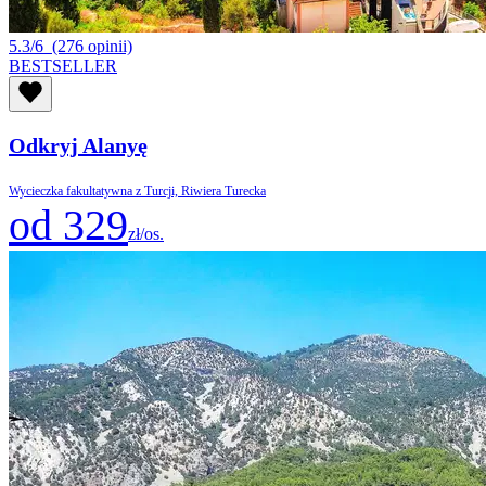
5.3/6
(276 opinii)
BESTSELLER
Odkryj Alanyę
Wycieczka fakultatywna z Turcji, Riwiera Turecka
od 329
zł/os.