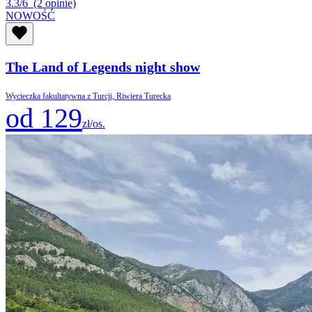
3.3/6
(2 opinie)
NOWOŚĆ
The Land of Legends night show
Wycieczka fakultatywna z Turcji, Riwiera Turecka
od 129
zł/os.