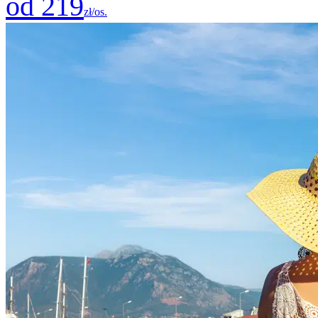
od 219
zł/os.