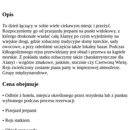
Opis
To dzień łączący w sobie wiele ciekawym miesjc i przeżyć.
Rozpoczeniemy go od przejazdu jeepami na punkt widokowy, z
którego doskonale wiadać całą Alanyę po czym wyjedziemy na
wiejskie drogi, gdzie zobaczmy tradycyjne domy tureckie, sady
owocowe, a przy odrobinie szczęścia także lokalny bazar. Podczas
kilkugodzinnego rejsu przewidziany jest obiad i przerwa na kąpiele
morskie. Z pokładu statku zobaczymy także charakterystyczne dla
Alanyi - wzgórze zmakowe, jaskinie, stocznie czy Czerwoną Wieżę.
Rejs zwieńczony zostanie piana party w imprezowej atmosferze.
Grupy międzynarodowe.
Cena obejmuje
• Odbiór z hotelu, miejsca określonego przez rezydenta lub z punktu
wybranego podczas procesu rezerwacji
• Przejazd jeepami
• Rejs statkiem