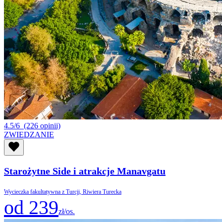
4.5/6
(226 opinii)
ZWIEDZANIE
Starożytne Side i atrakcje Manavgatu
Wycieczka fakultatywna z Turcji, Riwiera Turecka
od 239
zł/os.