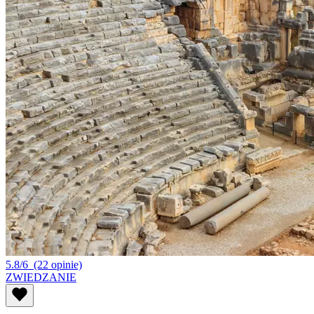
5.8/6
(22 opinie)
ZWIEDZANIE