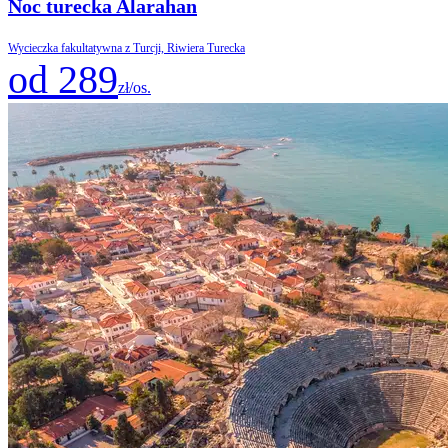
Noc turecka Alarahan
Wycieczka fakultatywna z Turcji, Riwiera Turecka
od 289
zł/os.