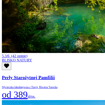
5.3/6
(42 opinie)
BLISKO NATURY
Perły Starożytnej Pamfilii
Wycieczka fakultatywna z Turcji, Riwiera Turecka
od 389
zł/os.