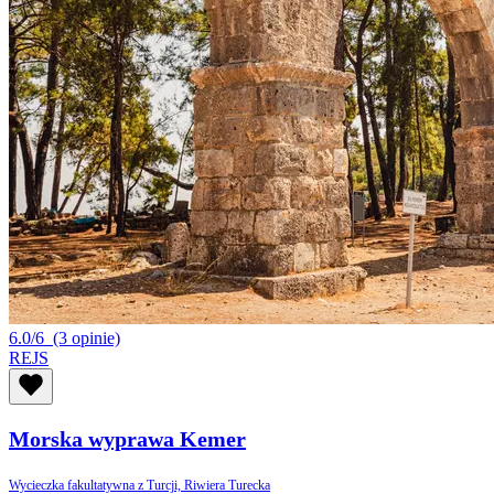
6.0/6
(3 opinie)
REJS
Morska wyprawa Kemer
Wycieczka fakultatywna z Turcji, Riwiera Turecka