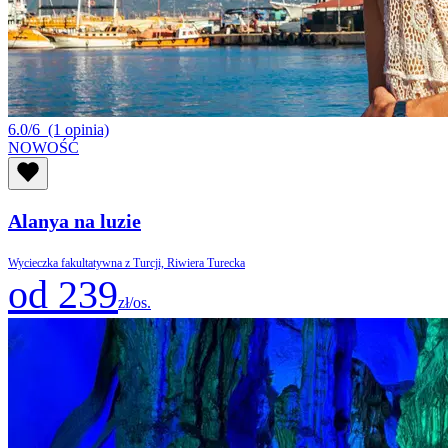
6.0/6
(1 opinia)
NOWOŚĆ
Alanya na luzie
Wycieczka fakultatywna z Turcji, Riwiera Turecka
od 239
zł/os.