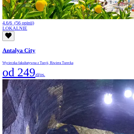
4.6/6
(56 opinii)
LOKALNIE
Antalya City
Wycieczka fakultatywna z Turcji, Riwiera Turecka
od 249
zł/os.