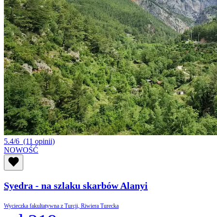
5.4/6
(11 opinii)
NOWOŚĆ
Syedra - na szlaku skarbów Alanyi
Wycieczka fakultatywna z Turcji, Riwiera Turecka