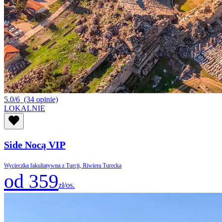
5.0/6
(34 opinie)
LOKALNIE
Side Nocą VIP
Wycieczka fakultatywna z Turcji, Riwiera Turecka
od 359
zł/os.