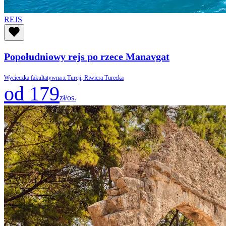
REJS
Popołudniowy rejs po rzece Manavgat
Wycieczka fakultatywna z Turcji, Riwiera Turecka
od 179
zł/os.