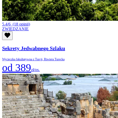
5.4/6
(18 opinii)
ZWIEDZANIE
Sekrety Jedwabnego Szlaku
Wycieczka fakultatywna z Turcji, Riwiera Turecka
od 389
zł/os.