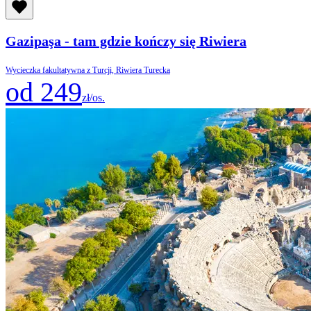
Gazipaşa - tam gdzie kończy się Riwiera
Wycieczka fakultatywna z Turcji, Riwiera Turecka
od 249
zł/os.