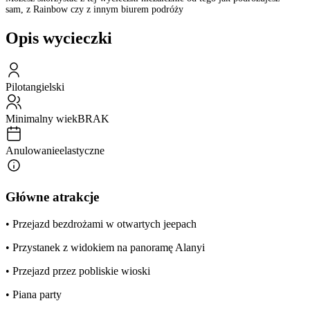
sam, z Rainbow czy z innym biurem podróży
Opis wycieczki
Pilot
angielski
Minimalny wiek
BRAK
Anulowanie
elastyczne
Główne atrakcje
• Przejazd bezdrożami w otwartych jeepach
• Przystanek z widokiem na panoramę Alanyi
• Przejazd przez pobliskie wioski
• Piana party