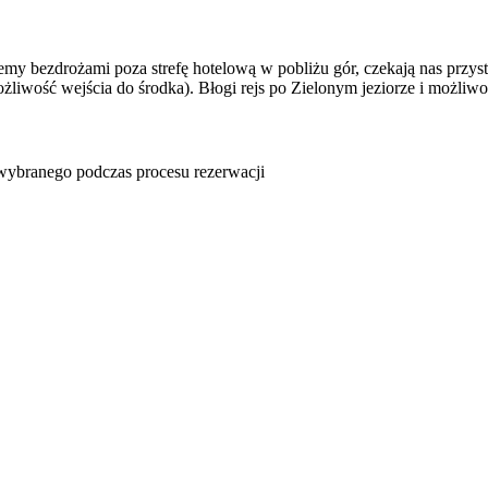
iemy bezdrożami poza strefę hotelową w pobliżu gór, czekają nas przys
liwość wejścia do środka). Błogi rejs po Zielonym jeziorze i możliwoś
u wybranego podczas procesu rezerwacji