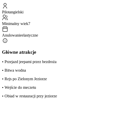
Pilot
angielski
Minimalny wiek
7
Anulowanie
elastyczne
Główne atrakcje
• Przejazd jeepami przez bezdroża
• Bitwa wodna
• Rejs po Zielonym Jeziorze
• Wejście do meczetu
• Obiad w restauracji przy jeziorze