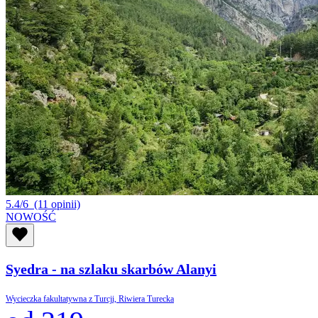
5.4/6
(11 opinii)
NOWOŚĆ
Syedra - na szlaku skarbów Alanyi
Wycieczka fakultatywna z Turcji, Riwiera Turecka