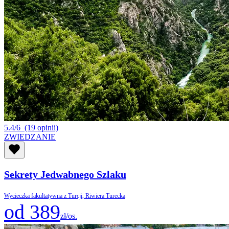
5.4/6
(19 opinii)
ZWIEDZANIE
Sekrety Jedwabnego Szlaku
Wycieczka fakultatywna z Turcji, Riwiera Turecka
od 389
zł/os.