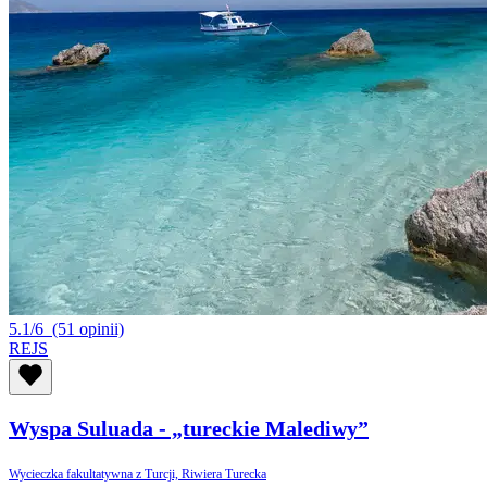
5.1/6
(51 opinii)
REJS
Wyspa Suluada - „tureckie Malediwy”
Wycieczka fakultatywna z Turcji, Riwiera Turecka