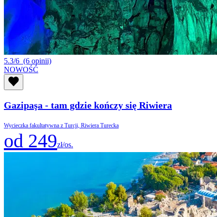
5.3/6
(6 opinii)
NOWOŚĆ
Gazipaşa - tam gdzie kończy się Riwiera
Wycieczka fakultatywna z Turcji, Riwiera Turecka
od 249
zł/os.