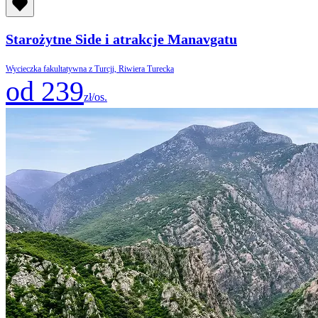
Starożytne Side i atrakcje Manavgatu
Wycieczka fakultatywna z Turcji, Riwiera Turecka
od 239
zł/os.