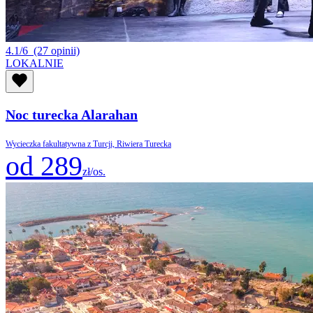
4.1/6
(27 opinii)
LOKALNIE
Noc turecka Alarahan
Wycieczka fakultatywna z Turcji, Riwiera Turecka
od 289
zł/os.