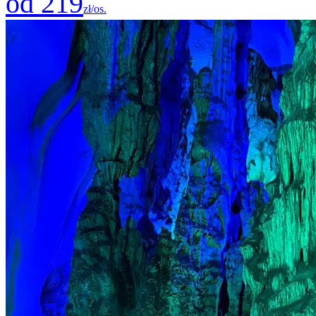
od 219
zł/os.