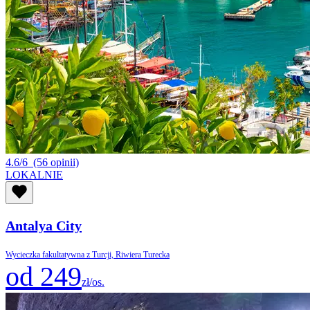
4.6/6
(56 opinii)
LOKALNIE
Antalya City
Wycieczka fakultatywna z Turcji, Riwiera Turecka
od 249
zł/os.