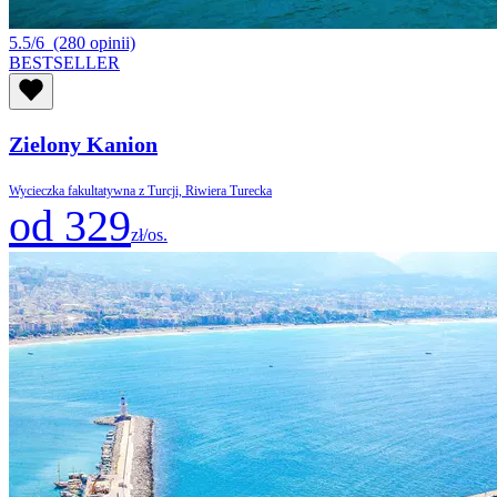
5.5/6
(280 opinii)
BESTSELLER
Zielony Kanion
Wycieczka fakultatywna z Turcji, Riwiera Turecka
od 329
zł/os.