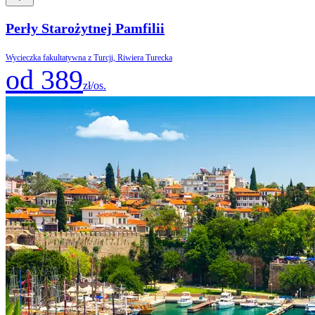
Perły Starożytnej Pamfilii
Wycieczka fakultatywna z Turcji, Riwiera Turecka
od 389
zł/os.