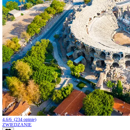
4.6/6
(234 opinie)
ZWIEDZANIE