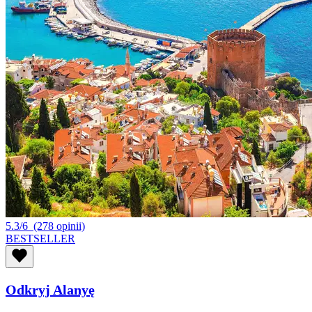
5.3/6
(278 opinii)
BESTSELLER
Odkryj Alanyę