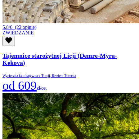
5.8/6
(22 opinie)
ZWIEDZANIE
Tajemnice starożytnej Licji (Demre-Myra-
Kekova)
Wycieczka fakultatywna z Turcji, Riwiera Turecka
od 609
zł/os.