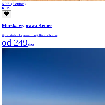
6.0/6
(3 opinie)
REJS
Morska wyprawa Kemer
Wycieczka fakultatywna z Turcji, Riwiera Turecka
od 249
zł/os.