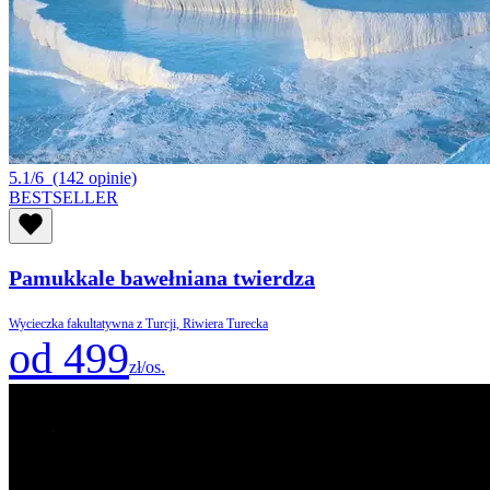
5.1/6
(142 opinie)
BESTSELLER
Pamukkale bawełniana twierdza
Wycieczka fakultatywna z Turcji, Riwiera Turecka
od 499
zł/os.