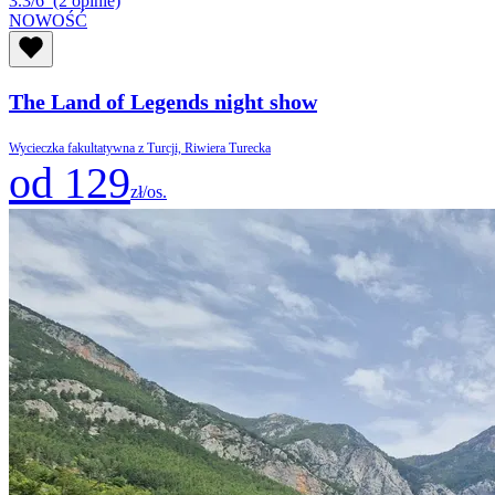
3.3/6
(2 opinie)
NOWOŚĆ
The Land of Legends night show
Wycieczka fakultatywna z Turcji, Riwiera Turecka
od 129
zł/os.