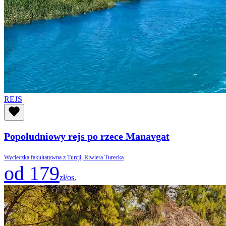
REJS
Popołudniowy rejs po rzece Manavgat
Wycieczka fakultatywna z Turcji, Riwiera Turecka
od 179
zł/os.