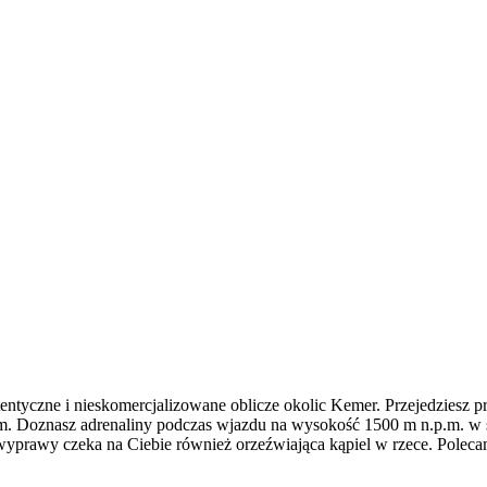
tentyczne i nieskomercjalizowane oblicze okolic Kemer. Przejedziesz p
em. Doznasz adrenaliny podczas wjazdu na wysokość 1500 m n.p.m. w 
zas wyprawy czeka na Ciebie również orzeźwiająca kąpiel w rzece. Pol