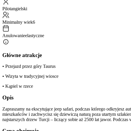
Pilot
angielski
Minimalny wiek
6
Anulowanie
elastyczne
Główne atrakcje
• Przejazd przez góry Taurus
• Wizyta w tradycyjnej wiosce
• Kąpiel w rzece
Opis
Zapraszamy na ekscytujące jeep safari, podczas którego odkryjesz au
mieszkańców i zachwycisz się dziewiczą naturą poza utartym szlaki
najstarszych drzew Turcji – liczący sobie aż 2500 lat jawor. Podc
Cena obejmuje