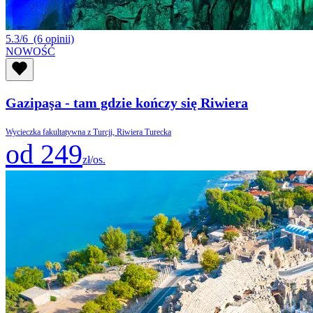
5.3/6
(6 opinii)
NOWOŚĆ
Gazipaşa - tam gdzie kończy się Riwiera
Wycieczka fakultatywna z Turcji, Riwiera Turecka
od 249
zł/os.