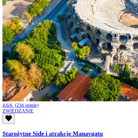
4.6/6
(234 opinie)
ZWIEDZANIE
Starożytne Side i atrakcje Manavgatu