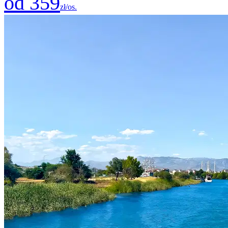
od 359
zł/os.