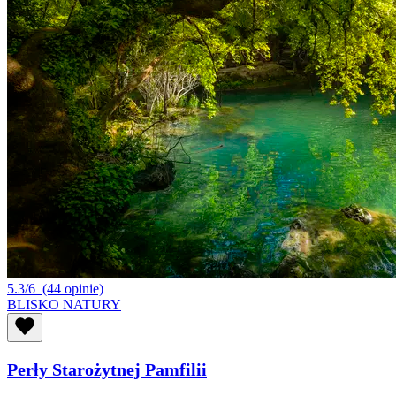
5.3/6
(44 opinie)
BLISKO NATURY
Perły Starożytnej Pamfilii