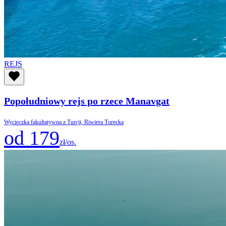
REJS
Popołudniowy rejs po rzece Manavgat
Wycieczka fakultatywna z Turcji, Riwiera Turecka
od 179
zł/os.