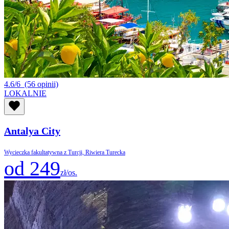
4.6/6
(56 opinii)
LOKALNIE
Antalya City
Wycieczka fakultatywna z Turcji, Riwiera Turecka
od 249
zł/os.