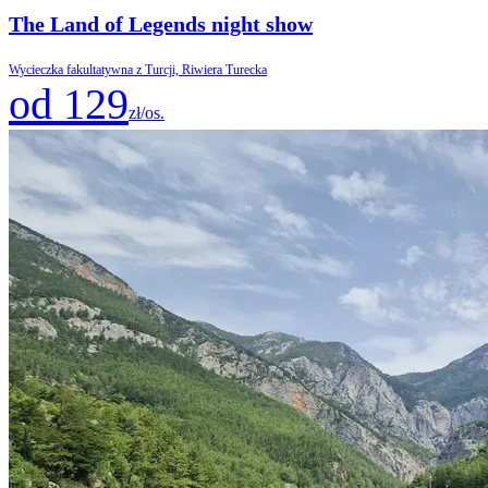
The Land of Legends night show
Wycieczka fakultatywna z Turcji, Riwiera Turecka
od 129
zł/os.