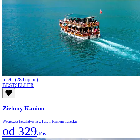
5.5/6
(280 opinii)
BESTSELLER
Zielony Kanion
Wycieczka fakultatywna z Turcji, Riwiera Turecka
od 329
zł/os.