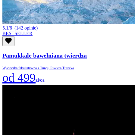
5.1/6
(142 opinie)
BESTSELLER
Pamukkale bawełniana twierdza
Wycieczka fakultatywna z Turcji, Riwiera Turecka
od 499
zł/os.