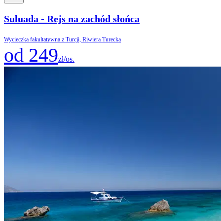
Suluada - Rejs na zachód słońca
Wycieczka fakultatywna z Turcji, Riwiera Turecka
od 249
zł/os.