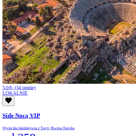
5.0/6
(34 opinie)
LOKALNIE
Side Nocą VIP
Wycieczka fakultatywna z Turcji, Riwiera Turecka