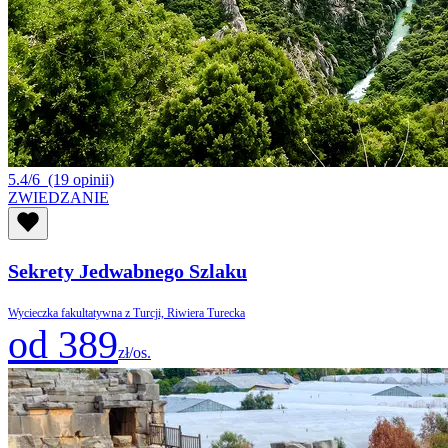
5.4/6
(19 opinii)
ZWIEDZANIE
Sekrety Jedwabnego Szlaku
Wycieczka fakultatywna z Turcji, Riwiera Turecka
od 389
zł/os.