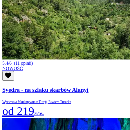
5.4/6
(11 opinii)
NOWOŚĆ
Syedra - na szlaku skarbów Alanyi
Wycieczka fakultatywna z Turcji, Riwiera Turecka
od 219
zł/os.