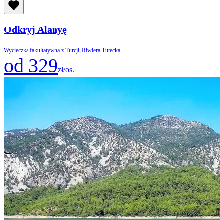
Odkryj Alanyę
Wycieczka fakultatywna z Turcji, Riwiera Turecka
od 329
zł/os.