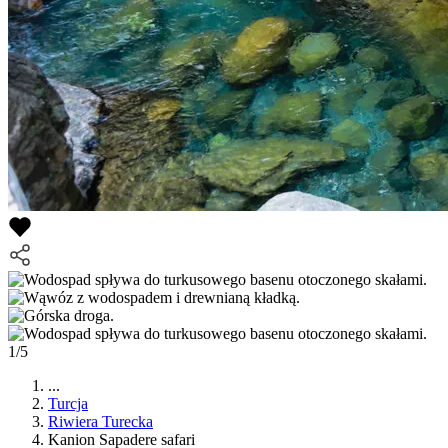
1/5
...
Turcja
Riwiera Turecka
Kanion Sapadere safari