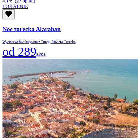
4.1/6
(27 opinii)
LOKALNIE
Noc turecka Alarahan
Wycieczka fakultatywna z Turcji, Riwiera Turecka
od 289
zł/os.