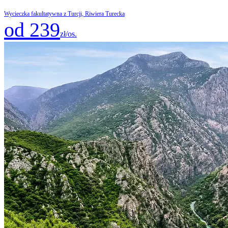
Wycieczka fakultatywna z Turcji, Riwiera Turecka
od 239
zł/os.