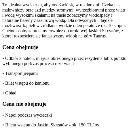
To idealna wycieczka, aby orzeźwić się w upalne dni! Czeka nas
malowniczy przejazd między stromymi, wyrzeźbionymi przez wiatr
i wodę wysokimi skałami; na trasie zobaczymy wodospady i
naturalne baseny z lazurową wodą. Dla odważnych – będzie
możliwość kąpieli w źródlanej wodzie o temperaturze ok. 10 stopni.
Chętne osoby zaprosimy również do urokliwej Jaskini Skrzatów, z
której rozpościera się fantastyczny widok na góry Taurus.
Cena obejmuje
• Odbiór z hotelu, miejsca określonego przez rezydenta lub z punktu
wybranego podczas procesu rezerwacji
• Transport jeepami
• Bilet wstępu do kanionu
• Obiad
Cena nie obejmuje
• Napoi podczas wycieczki
• Biletu wstępu do Jaskini Skrzatów - ok. 150 TL/ os.