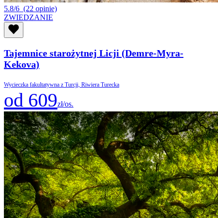
5.8/6
(22 opinie)
ZWIEDZANIE
Tajemnice starożytnej Licji (Demre-Myra-
Kekova)
Wycieczka fakultatywna z Turcji, Riwiera Turecka
od 609
zł/os.