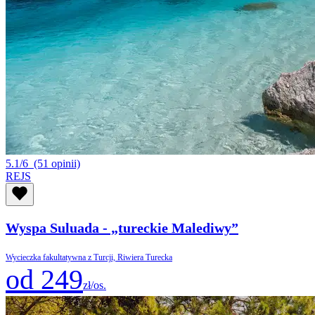
5.1/6
(51 opinii)
REJS
Wyspa Suluada - „tureckie Malediwy”
Wycieczka fakultatywna z Turcji, Riwiera Turecka
od 249
zł/os.