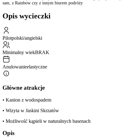
sam, z Rainbow czy z innym biurem podróży
Opis wycieczki
Pilot
polski/angielski
Minimalny wiek
BRAK
Anulowanie
elastyczne
Główne atrakcje
• Kanion z wodospadem
• Wizyta w Jaskini Skrzatów
• Możliwość kąpieli w naturalnych basenach
Opis