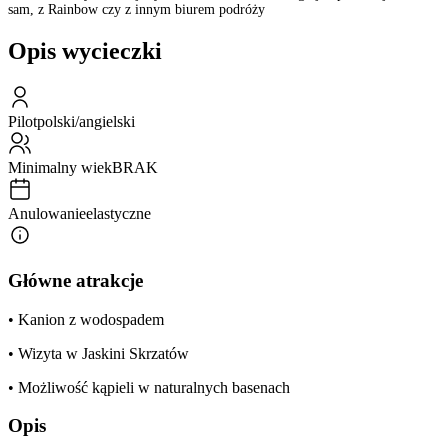
sam, z Rainbow czy z innym biurem podróży
Opis wycieczki
Pilot
polski/angielski
Minimalny wiek
BRAK
Anulowanie
elastyczne
Główne atrakcje
• Kanion z wodospadem
• Wizyta w Jaskini Skrzatów
• Możliwość kąpieli w naturalnych basenach
Opis