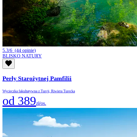
5.3/6
(44 opinie)
BLISKO NATURY
Perły Starożytnej Pamfilii
Wycieczka fakultatywna z Turcji, Riwiera Turecka
od 389
zł/os.