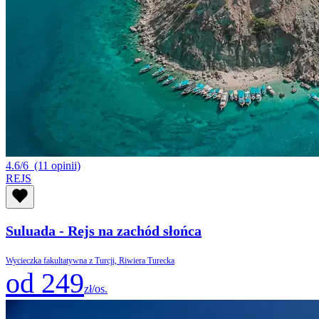
4.6/6
(11 opinii)
REJS
Suluada - Rejs na zachód słońca
Wycieczka fakultatywna z Turcji, Riwiera Turecka
od 249
zł/os.