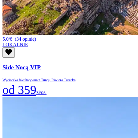
5.0/6
(34 opinie)
LOKALNIE
Side Nocą VIP
Wycieczka fakultatywna z Turcji, Riwiera Turecka
od 359
zł/os.