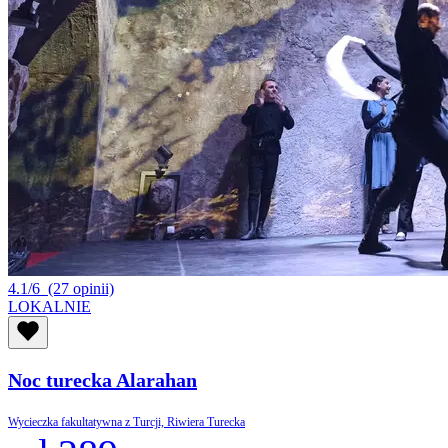
4.1/6
(27 opinii)
LOKALNIE
Noc turecka Alarahan
Wycieczka fakultatywna z Turcji, Riwiera Turecka