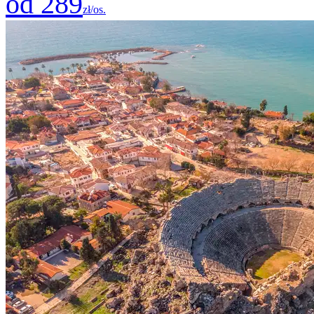
od 289
zł/os.