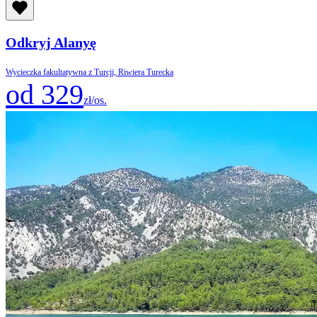
Odkryj Alanyę
Wycieczka fakultatywna z Turcji, Riwiera Turecka
od 329
zł/os.