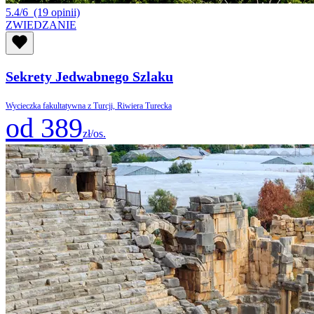
5.4/6
(19 opinii)
ZWIEDZANIE
Sekrety Jedwabnego Szlaku
Wycieczka fakultatywna z Turcji, Riwiera Turecka
od 389
zł/os.