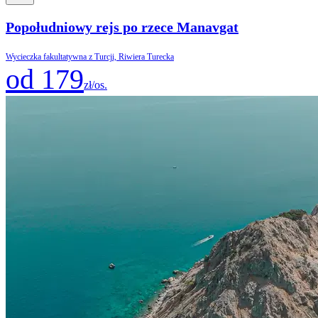
Popołudniowy rejs po rzece Manavgat
Wycieczka fakultatywna z Turcji, Riwiera Turecka
od 179
zł/os.