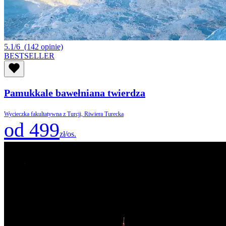
5.1/6
(142 opinie)
BESTSELLER
Pamukkale bawełniana twierdza
Wycieczka fakultatywna z Turcji, Riwiera Turecka
od 499
zł/os.