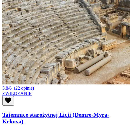
5.8/6
(22 opinie)
ZWIEDZANIE
Tajemnice starożytnej Licji (Demre-Myra-
Kekova)