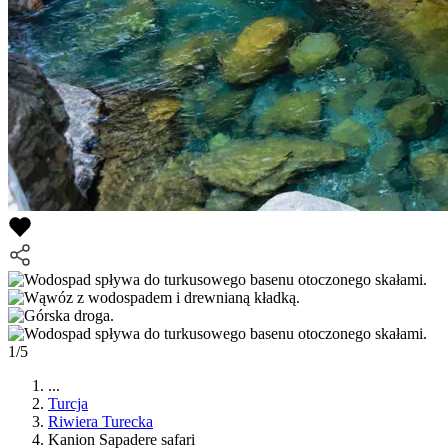
1/5
...
Turcja
Riwiera Turecka
Kanion Sapadere safari