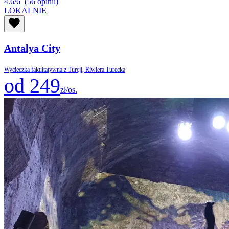
4.6/6
(56 opinii)
LOKALNIE
Antalya City
Wycieczka fakultatywna z Turcji, Riwiera Turecka
od 249
zł/os.