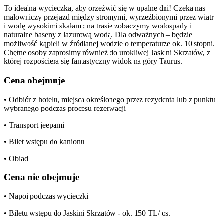
To idealna wycieczka, aby orzeźwić się w upalne dni! Czeka nas
malowniczy przejazd między stromymi, wyrzeźbionymi przez wiatr
i wodę wysokimi skałami; na trasie zobaczymy wodospady i
naturalne baseny z lazurową wodą. Dla odważnych – będzie
możliwość kąpieli w źródlanej wodzie o temperaturze ok. 10 stopni.
Chętne osoby zaprosimy również do urokliwej Jaskini Skrzatów, z
której rozpościera się fantastyczny widok na góry Taurus.
Cena obejmuje
• Odbiór z hotelu, miejsca określonego przez rezydenta lub z punktu
wybranego podczas procesu rezerwacji
• Transport jeepami
• Bilet wstępu do kanionu
• Obiad
Cena nie obejmuje
• Napoi podczas wycieczki
• Biletu wstępu do Jaskini Skrzatów - ok. 150 TL/ os.