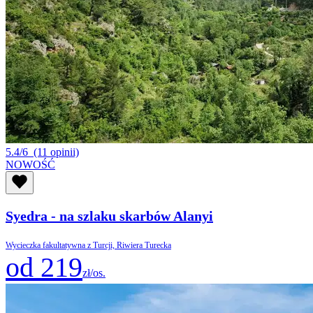
5.4/6
(11 opinii)
NOWOŚĆ
Syedra - na szlaku skarbów Alanyi
Wycieczka fakultatywna z Turcji, Riwiera Turecka
od 219
zł/os.