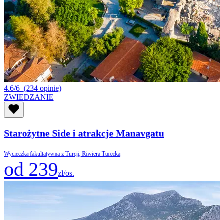
4.6/6
(234 opinie)
ZWIEDZANIE
Starożytne Side i atrakcje Manavgatu
Wycieczka fakultatywna z Turcji, Riwiera Turecka
od 239
zł/os.