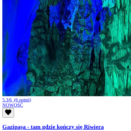
5.3/6
(6 opinii)
NOWOŚĆ
Gazipaşa - tam gdzie kończy się Riwiera