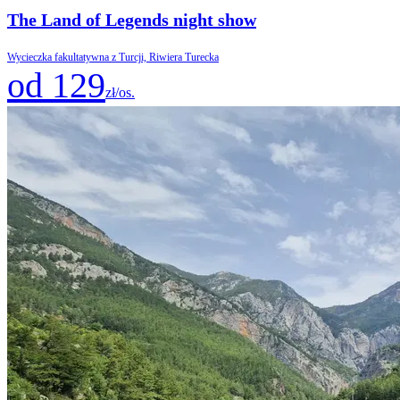
The Land of Legends night show
Wycieczka fakultatywna z Turcji, Riwiera Turecka
od 129
zł/os.