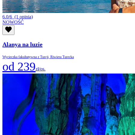
6.0/6
(1 opinia)
NOWOŚĆ
Alanya na luzie
Wycieczka fakultatywna z Turcji, Riwiera Turecka
od 239
zł/os.