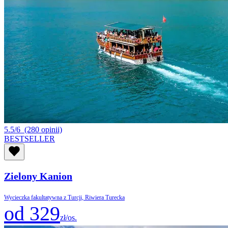
5.5/6
(280 opinii)
BESTSELLER
Zielony Kanion
Wycieczka fakultatywna z Turcji, Riwiera Turecka
od 329
zł/os.