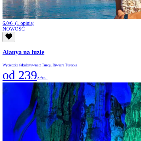
6.0/6
(1 opinia)
NOWOŚĆ
Alanya na luzie
Wycieczka fakultatywna z Turcji, Riwiera Turecka
od 239
zł/os.