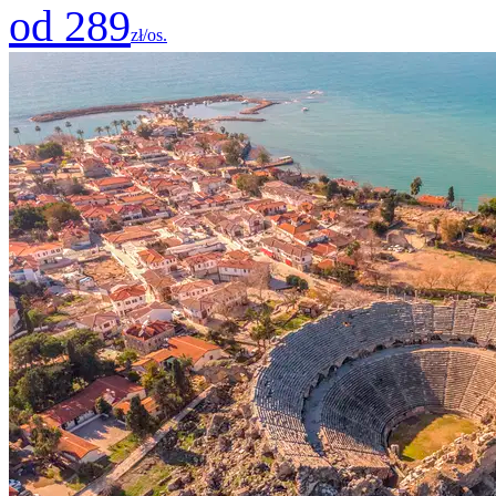
od 289
zł/os.