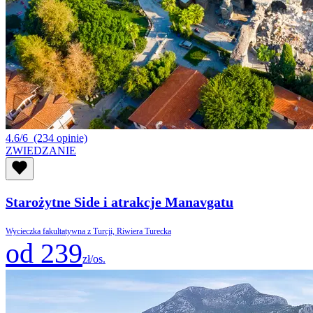
4.6/6
(234 opinie)
ZWIEDZANIE
Starożytne Side i atrakcje Manavgatu
Wycieczka fakultatywna z Turcji, Riwiera Turecka
od 239
zł/os.