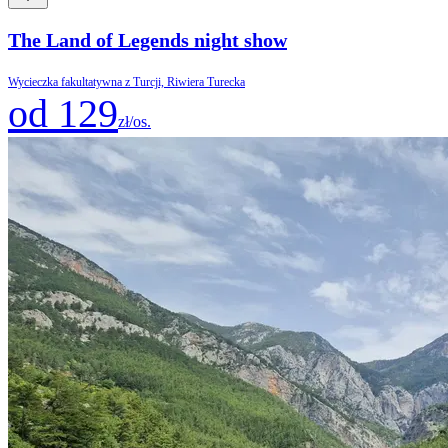
The Land of Legends night show
Wycieczka fakultatywna z Turcji, Riwiera Turecka
od 129
zł/os.