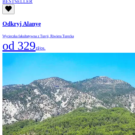
BESTSELLER
Odkryj Alanyę
Wycieczka fakultatywna z Turcji, Riwiera Turecka
od 329
zł/os.