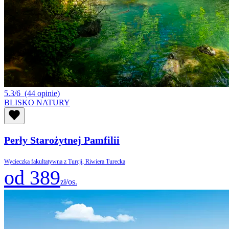
5.3/6
(44 opinie)
BLISKO NATURY
Perły Starożytnej Pamfilii
Wycieczka fakultatywna z Turcji, Riwiera Turecka
od 389
zł/os.