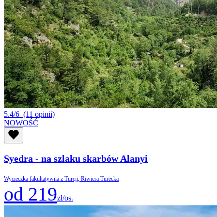
5.4/6
(11 opinii)
NOWOŚĆ
Syedra - na szlaku skarbów Alanyi
Wycieczka fakultatywna z Turcji, Riwiera Turecka
od 219
zł/os.