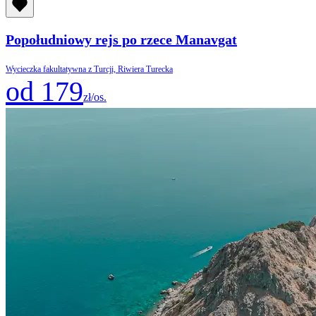
Popołudniowy rejs po rzece Manavgat
Wycieczka fakultatywna z Turcji, Riwiera Turecka
od 179
zł/os.