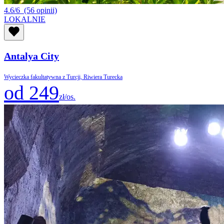
4.6/6
(56 opinii)
LOKALNIE
Antalya City
Wycieczka fakultatywna z Turcji, Riwiera Turecka
od 249
zł/os.