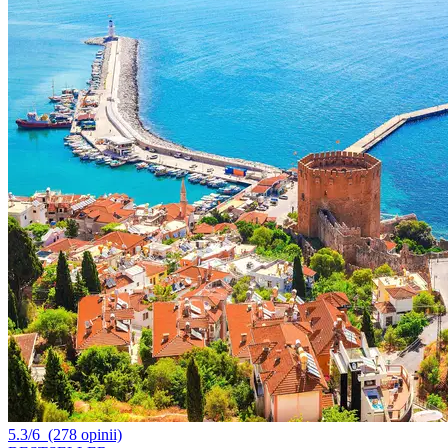
5.3/6
(278 opinii)