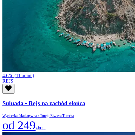
4.6/6
(11 opinii)
REJS
Suluada - Rejs na zachód słońca
Wycieczka fakultatywna z Turcji, Riwiera Turecka
od 249
zł/os.