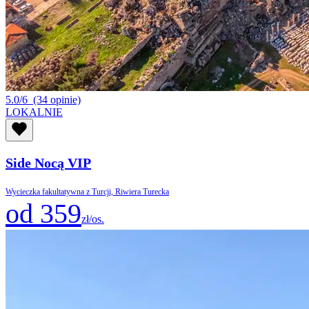
5.0/6
(34 opinie)
LOKALNIE
Side Nocą VIP
Wycieczka fakultatywna z Turcji, Riwiera Turecka
od 359
zł/os.