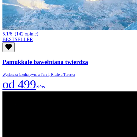
5.1/6
(142 opinie)
BESTSELLER
Pamukkale bawełniana twierdza
Wycieczka fakultatywna z Turcji, Riwiera Turecka
od 499
zł/os.