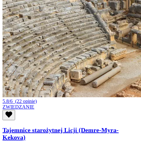
5.8/6
(22 opinie)
ZWIEDZANIE
Tajemnice starożytnej Licji (Demre-Myra-
Kekova)