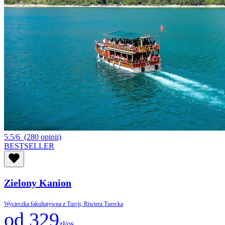
5.5/6
(280 opinii)
BESTSELLER
Zielony Kanion
Wycieczka fakultatywna z Turcji, Riwiera Turecka
od 329
zł/os.