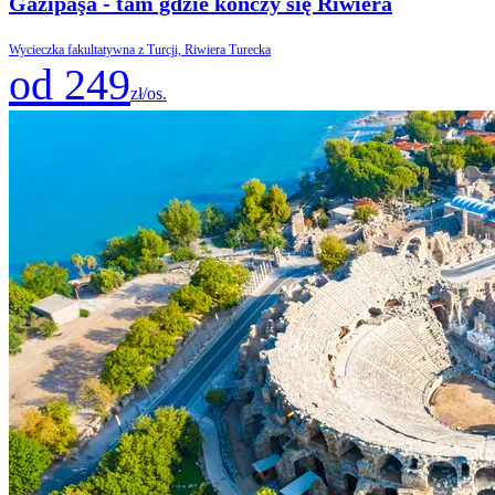
Gazipaşa - tam gdzie kończy się Riwiera
Wycieczka fakultatywna z Turcji, Riwiera Turecka
od 249
zł/os.