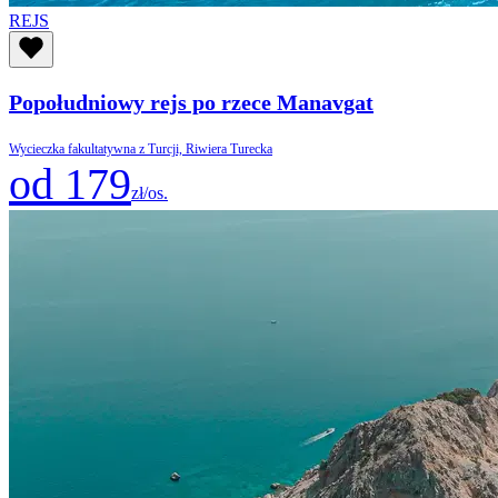
REJS
Popołudniowy rejs po rzece Manavgat
Wycieczka fakultatywna z Turcji, Riwiera Turecka
od 179
zł/os.