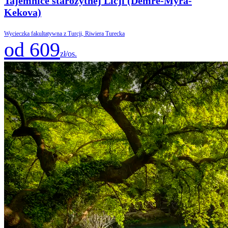
Tajemnice starożytnej Licji (Demre-Myra-
Kekova)
Wycieczka fakultatywna z Turcji, Riwiera Turecka
od 609
zł/os.