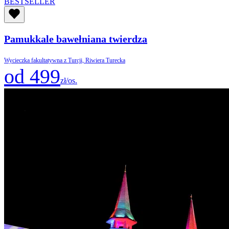
BESTSELLER
Pamukkale bawełniana twierdza
Wycieczka fakultatywna z Turcji, Riwiera Turecka
od 499
zł/os.