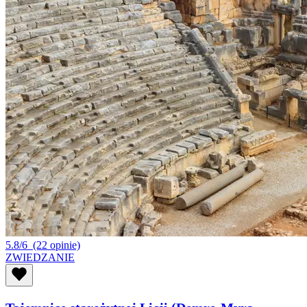
5.8/6
(22 opinie)
ZWIEDZANIE