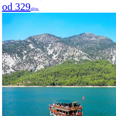
od 329
zł/os.