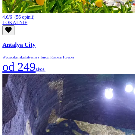
4.6/6
(56 opinii)
LOKALNIE
Antalya City
Wycieczka fakultatywna z Turcji, Riwiera Turecka
od 249
zł/os.