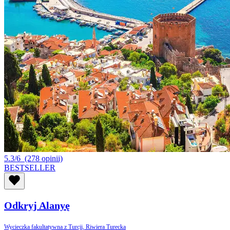
5.3/6
(278 opinii)
BESTSELLER
Odkryj Alanyę
Wycieczka fakultatywna z Turcji, Riwiera Turecka