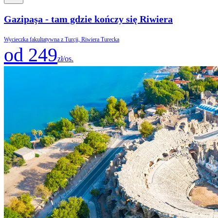
Gazipaşa - tam gdzie kończy się Riwiera
Wycieczka fakultatywna z Turcji, Riwiera Turecka
od 249
zł/os.