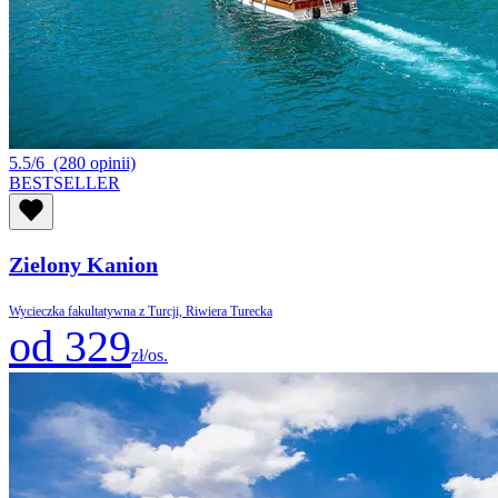
5.5/6
(280 opinii)
BESTSELLER
Zielony Kanion
Wycieczka fakultatywna z Turcji, Riwiera Turecka
od 329
zł/os.