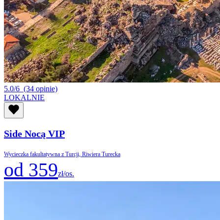
5.0/6
(34 opinie)
LOKALNIE
Side Nocą VIP
Wycieczka fakultatywna z Turcji, Riwiera Turecka
od 359
zł/os.