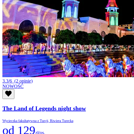
3.3/6
(2 opinie)
NOWOŚĆ
The Land of Legends night show
Wycieczka fakultatywna z Turcji, Riwiera Turecka
od 129
zł/os.