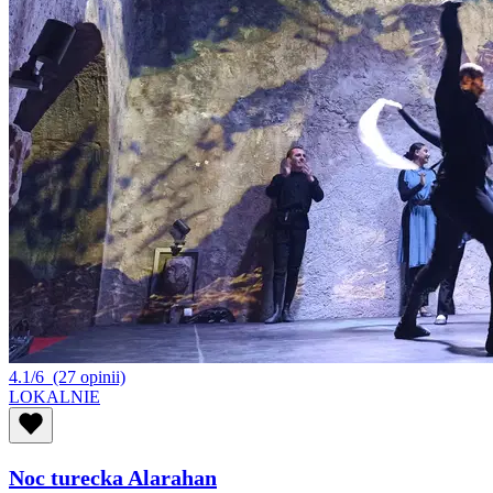
4.1/6
(27 opinii)
LOKALNIE
Noc turecka Alarahan