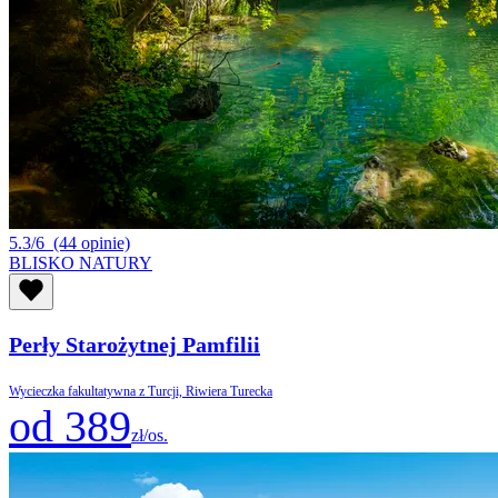
5.3/6
(44 opinie)
BLISKO NATURY
Perły Starożytnej Pamfilii
Wycieczka fakultatywna z Turcji, Riwiera Turecka
od 389
zł/os.