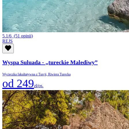
5.1/6
(51 opinii)
REJS
Wyspa Suluada - „tureckie Malediwy”
Wycieczka fakultatywna z Turcji, Riwiera Turecka
od 249
zł/os.