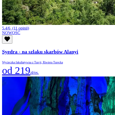
5.4/6
(11 opinii)
NOWOŚĆ
Syedra - na szlaku skarbów Alanyi
Wycieczka fakultatywna z Turcji, Riwiera Turecka
od 219
zł/os.