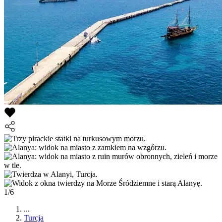
1/6
...
Turcja