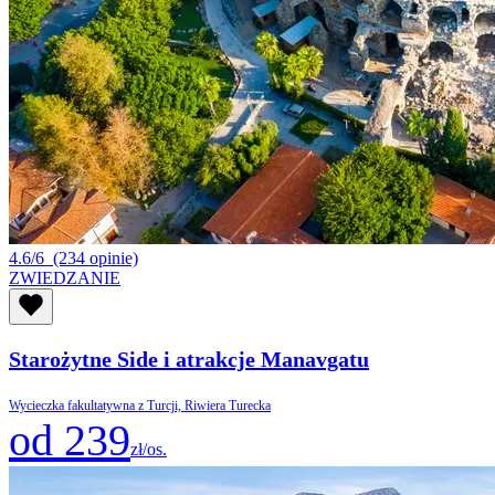
4.6/6
(234 opinie)
ZWIEDZANIE
Starożytne Side i atrakcje Manavgatu
Wycieczka fakultatywna z Turcji, Riwiera Turecka
od 239
zł/os.