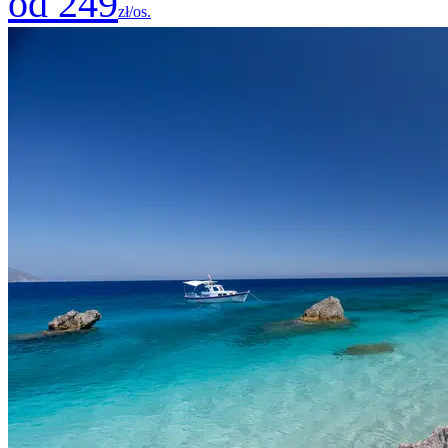
od 249
zł/os.