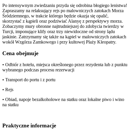
Po intensywnym zwiedzaniu przyda się odrobina błogiego lenistwa!
Zapraszamy na relaksujący rejs po malowniczych zatokach Morza
Śródziemnego, w trakcie którego będzie okazja się opalić,
skorzystać z kąpieli oraz podziwiać Alanyę z perspektywy morza.
Zobaczymy mury obronne najtrudniejszej do zdobycia twierdzy w
Turcji, imponujące klify oraz trzy niewidoczne od strony lądu
jaskinie. Zatrzymamy się także na kąpiel w malowniczych zatokach
wokół Wzgórza Zamkowego i przy kultowej Plaży Kleopatry.
Cena obejmuje
• Odbiór z hotelu, miejsca określonego przez rezydenta lub z punktu
wybranego podczas procesu rezerwacji
• Transport do portu i z portu
• Rejs
• Obiad, napoje bezalkoholowe na statku oraz lokalne piwo i wino
na statku
Praktyczne informacje