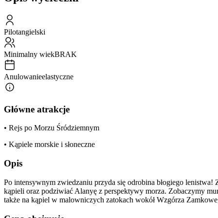
Pilot
angielski
Minimalny wiek
BRAK
Anulowanie
elastyczne
Główne atrakcje
• Rejs po Morzu Śródziemnym
• Kąpiele morskie i słoneczne
Opis
Po intensywnym zwiedzaniu przyda się odrobina błogiego lenistwa! Z
kąpieli oraz podziwiać Alanyę z perspektywy morza. Zobaczymy mury 
także na kąpiel w malowniczych zatokach wokół Wzgórza Zamkowego