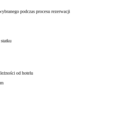
u wybranego podczas procesu rezerwacji
 statku
leżności od hotelu
em