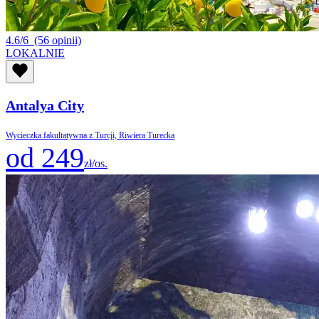
4.6/6
(56 opinii)
LOKALNIE
Antalya City
Wycieczka fakultatywna z Turcji, Riwiera Turecka
od 249
zł/os.