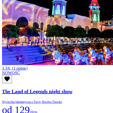
3.3/6
(2 opinie)
NOWOŚĆ
The Land of Legends night show
Wycieczka fakultatywna z Turcji, Riwiera Turecka
od 129
zł/os.