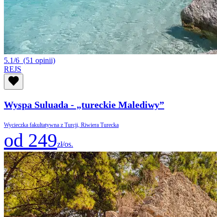
5.1/6
(51 opinii)
REJS
Wyspa Suluada - „tureckie Malediwy”
Wycieczka fakultatywna z Turcji, Riwiera Turecka
od 249
zł/os.