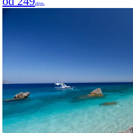
od 249
zł/os.