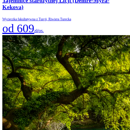
Tajemnice starożytnej Licji (Demre-Myra-
Kekova)
Wycieczka fakultatywna z Turcji, Riwiera Turecka
od 609
zł/os.