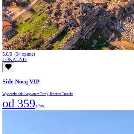
5.0/6
(34 opinie)
LOKALNIE
Side Nocą VIP
Wycieczka fakultatywna z Turcji, Riwiera Turecka
od 359
zł/os.