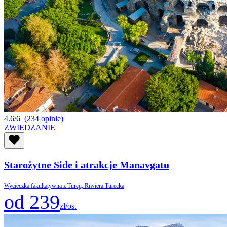
4.6/6
(234 opinie)
ZWIEDZANIE
Starożytne Side i atrakcje Manavgatu
Wycieczka fakultatywna z Turcji, Riwiera Turecka
od 239
zł/os.