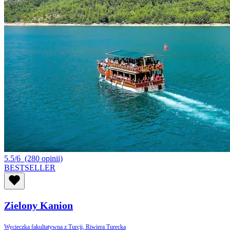
5.5/6
(280 opinii)
BESTSELLER
Zielony Kanion
Wycieczka fakultatywna z Turcji, Riwiera Turecka