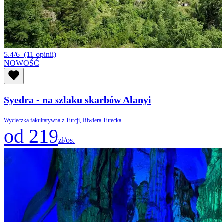
5.4/6
(11 opinii)
NOWOŚĆ
Syedra - na szlaku skarbów Alanyi
Wycieczka fakultatywna z Turcji, Riwiera Turecka
od 219
zł/os.