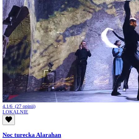
4.1/6
(27 opinii)
LOKALNIE
Noc turecka Alarahan