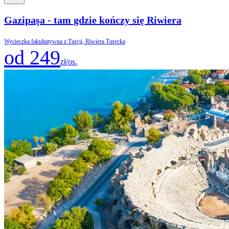
Gazipaşa - tam gdzie kończy się Riwiera
Wycieczka fakultatywna z Turcji, Riwiera Turecka
od 249
zł/os.