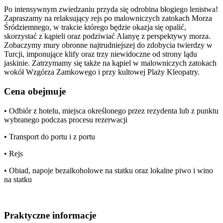
Po intensywnym zwiedzaniu przyda się odrobina błogiego lenistwa!
Zapraszamy na relaksujący rejs po malowniczych zatokach Morza
Śródziemnego, w trakcie którego będzie okazja się opalić,
skorzystać z kąpieli oraz podziwiać Alanyę z perspektywy morza.
Zobaczymy mury obronne najtrudniejszej do zdobycia twierdzy w
Turcji, imponujące klify oraz trzy niewidoczne od strony lądu
jaskinie. Zatrzymamy się także na kąpiel w malowniczych zatokach
wokół Wzgórza Zamkowego i przy kultowej Plaży Kleopatry.
Cena obejmuje
• Odbiór z hotelu, miejsca określonego przez rezydenta lub z punktu
wybranego podczas procesu rezerwacji
• Transport do portu i z portu
• Rejs
• Obiad, napoje bezalkoholowe na statku oraz lokalne piwo i wino
na statku
Praktyczne informacje