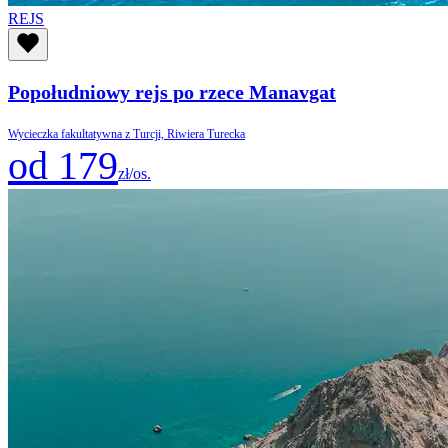
REJS
Popołudniowy rejs po rzece Manavgat
Wycieczka fakultatywna z Turcji, Riwiera Turecka
od 179
zł/os.