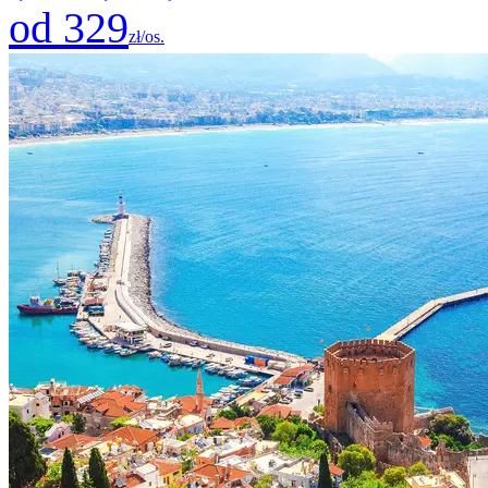
od 329
zł/os.