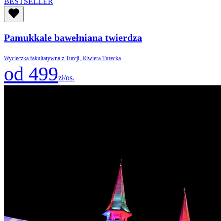
BESTSELLER
Pamukkale bawełniana twierdza
Wycieczka fakultatywna z Turcji, Riwiera Turecka
od 499
zł/os.