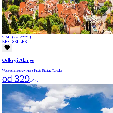
5.3/6
(278 opinii)
BESTSELLER
Odkryj Alanyę
Wycieczka fakultatywna z Turcji, Riwiera Turecka
od 329
zł/os.