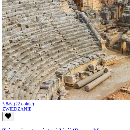
5.8/6
(22 opinie)
ZWIEDZANIE