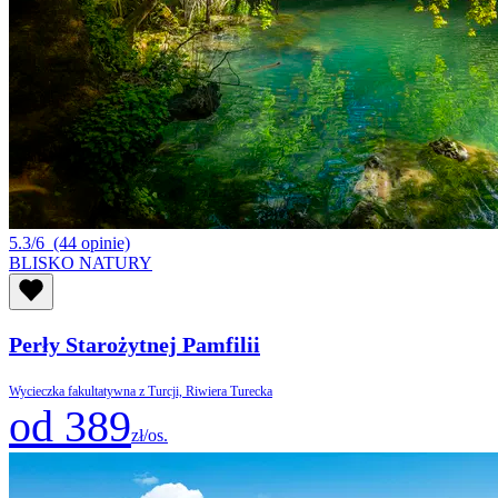
5.3/6
(44 opinie)
BLISKO NATURY
Perły Starożytnej Pamfilii
Wycieczka fakultatywna z Turcji, Riwiera Turecka
od 389
zł/os.