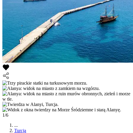
1/6
...
Turcja