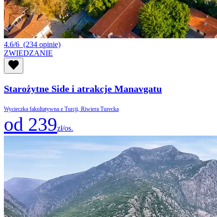
4.6/6
(234 opinie)
ZWIEDZANIE
Starożytne Side i atrakcje Manavgatu
Wycieczka fakultatywna z Turcji, Riwiera Turecka
od 239
zł/os.