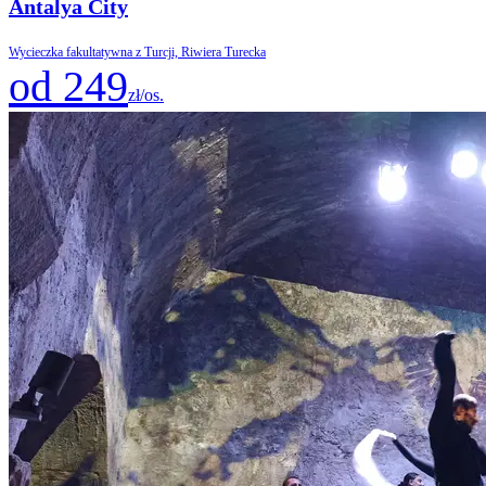
Antalya City
Wycieczka fakultatywna z Turcji, Riwiera Turecka
od 249
zł/os.