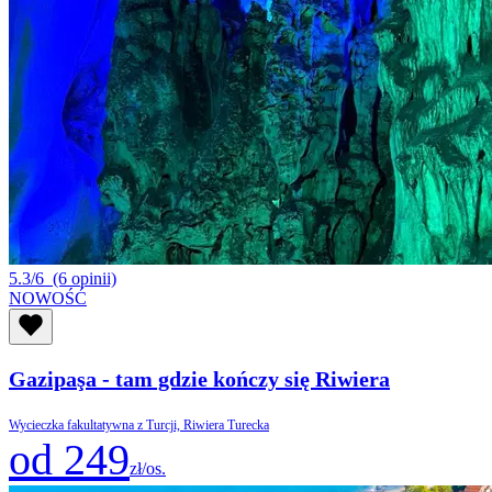
5.3/6
(6 opinii)
NOWOŚĆ
Gazipaşa - tam gdzie kończy się Riwiera
Wycieczka fakultatywna z Turcji, Riwiera Turecka
od 249
zł/os.