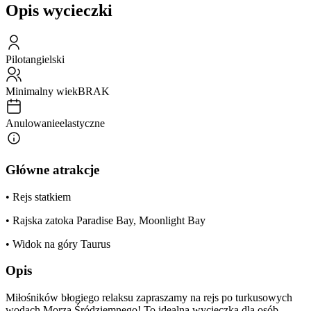
Opis wycieczki
Pilot
angielski
Minimalny wiek
BRAK
Anulowanie
elastyczne
Główne atrakcje
• Rejs statkiem
• Rajska zatoka Paradise Bay, Moonlight Bay
• Widok na góry Taurus
Opis
Miłośników błogiego relaksu zapraszamy na rejs po turkusowych
wodach Morza Śródziemnego! To idealna wycieczka dla osób,