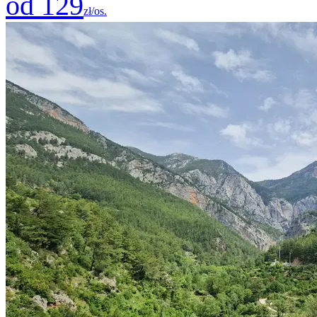
od 129
zł/os.