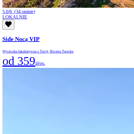
5.0/6
(34 opinie)
LOKALNIE
Side Nocą VIP
Wycieczka fakultatywna z Turcji, Riwiera Turecka
od 359
zł/os.