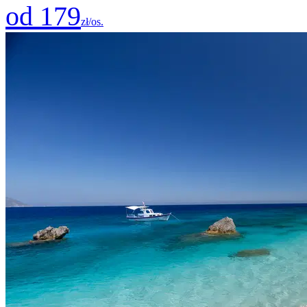
od 179
zł/os.