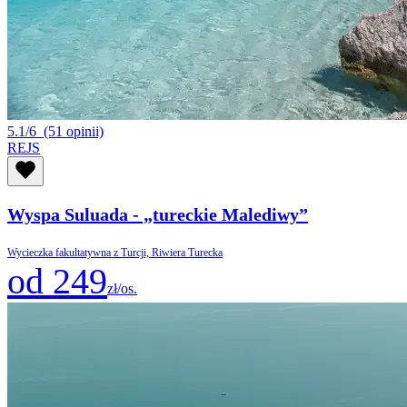
5.1/6
(51 opinii)
REJS
Wyspa Suluada - „tureckie Malediwy”
Wycieczka fakultatywna z Turcji, Riwiera Turecka
od 249
zł/os.