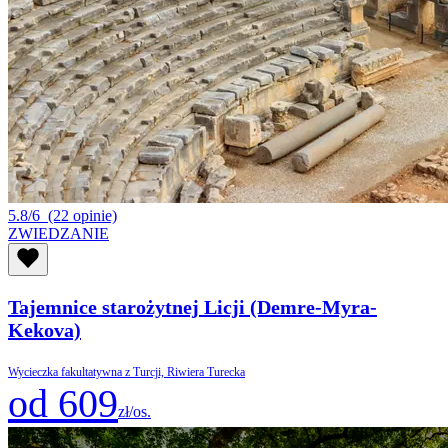
5.8/6
(22 opinie)
ZWIEDZANIE
Tajemnice starożytnej Licji (Demre-Myra-
Kekova)
Wycieczka fakultatywna z Turcji, Riwiera Turecka
od 609
zł/os.