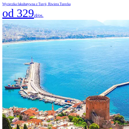
Wycieczka fakultatywna z Turcji, Riwiera Turecka
od 329
zł/os.