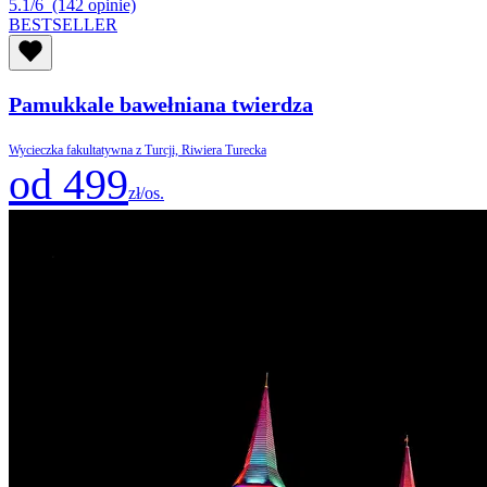
5.1/6
(142 opinie)
BESTSELLER
Pamukkale bawełniana twierdza
Wycieczka fakultatywna z Turcji, Riwiera Turecka
od 499
zł/os.