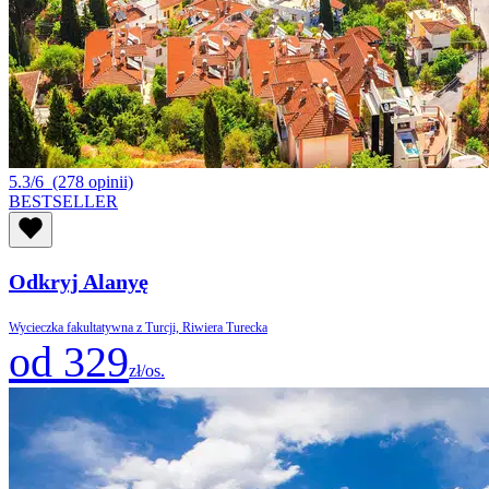
5.3/6
(278 opinii)
BESTSELLER
Odkryj Alanyę
Wycieczka fakultatywna z Turcji, Riwiera Turecka
od 329
zł/os.