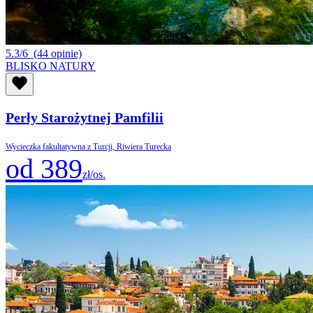
5.3/6
(44 opinie)
BLISKO NATURY
Perły Starożytnej Pamfilii
Wycieczka fakultatywna z Turcji, Riwiera Turecka
od 389
zł/os.