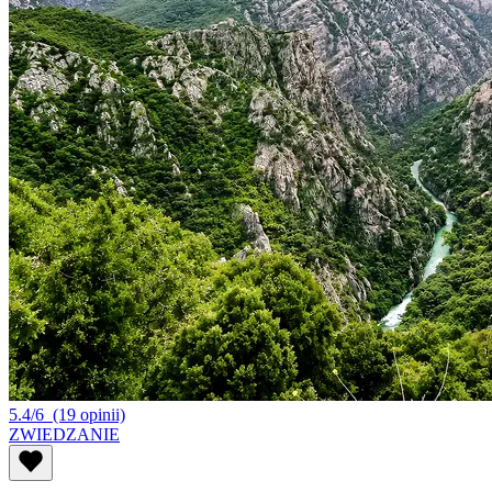
5.4/6
(19 opinii)
ZWIEDZANIE