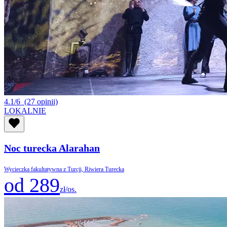
4.1/6
(27 opinii)
LOKALNIE
Noc turecka Alarahan
Wycieczka fakultatywna z Turcji, Riwiera Turecka
od 289
zł/os.