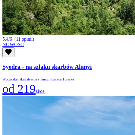
5.4/6
(11 opinii)
NOWOŚĆ
Syedra - na szlaku skarbów Alanyi
Wycieczka fakultatywna z Turcji, Riwiera Turecka
od 219
zł/os.