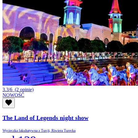
3.3/6
(2 opinie)
NOWOŚĆ
The Land of Legends night show
Wycieczka fakultatywna z Turcji, Riwiera Turecka