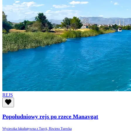
REJS
Popołudniowy rejs po rzece Manavgat
Wycieczka fakultatywna z Turcji, Riwiera Turecka