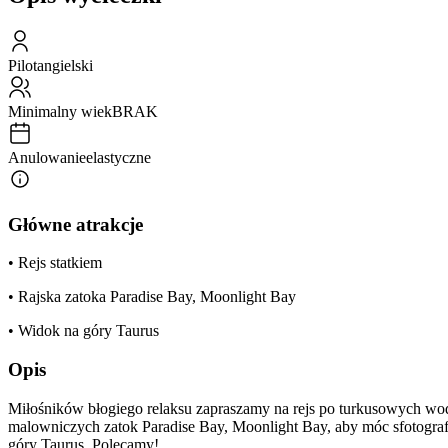
Pilot
angielski
Minimalny wiek
BRAK
Anulowanie
elastyczne
Główne atrakcje
• Rejs statkiem
• Rajska zatoka Paradise Bay, Moonlight Bay
• Widok na góry Taurus
Opis
Miłośników błogiego relaksu zapraszamy na rejs po turkusowych wod
malowniczych zatok Paradise Bay, Moonlight Bay, aby móc sfotograf
góry Taurus. Polecamy!