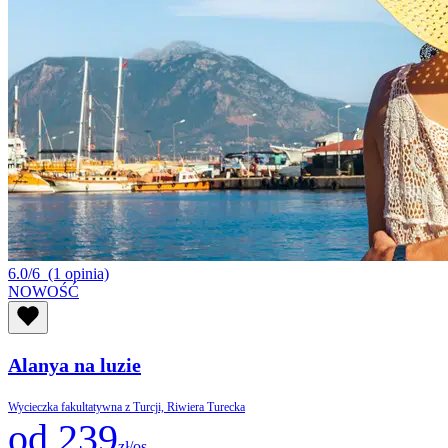
6.0/6
(1 opinia)
NOWOŚĆ
Alanya na luzie
Wycieczka fakultatywna z Turcji, Riwiera Turecka
od 239
zł/os.