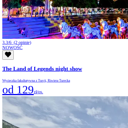
3.3/6
(2 opinie)
NOWOŚĆ
The Land of Legends night show
Wycieczka fakultatywna z Turcji, Riwiera Turecka
od 129
zł/os.