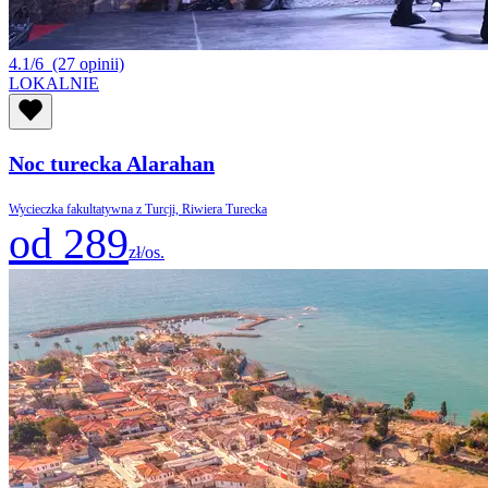
4.1/6
(27 opinii)
LOKALNIE
Noc turecka Alarahan
Wycieczka fakultatywna z Turcji, Riwiera Turecka
od 289
zł/os.