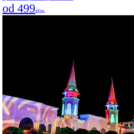
od 499
zł/os.