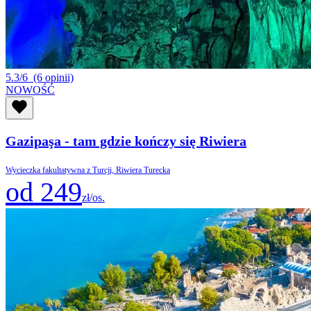
5.3/6
(6 opinii)
NOWOŚĆ
Gazipaşa - tam gdzie kończy się Riwiera
Wycieczka fakultatywna z Turcji, Riwiera Turecka
od 249
zł/os.