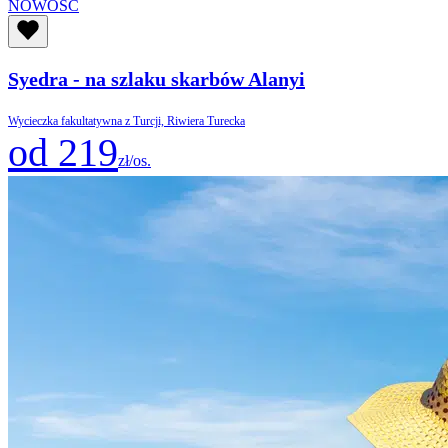
NOWOŚĆ
Syedra - na szlaku skarbów Alanyi
Wycieczka fakultatywna z Turcji, Riwiera Turecka
od 219
zł/os.