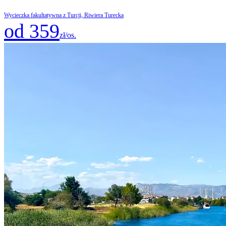
Wycieczka fakultatywna z Turcji, Riwiera Turecka
od 359
zł/os.