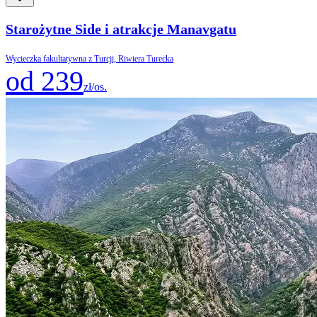
Starożytne Side i atrakcje Manavgatu
Wycieczka fakultatywna z Turcji, Riwiera Turecka
od 239
zł/os.