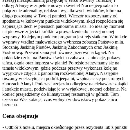
Przeżyj niezapomnianą przygodę w sercu Riwiery Tureckiej i
odkryj Alanyę w zupełnie nowym świetle! Nocne jeep safari to
połączenie adrenaliny, relaksu i wyjątkowych widoków, które na
długo pozostaną w Twojej pamięci. Wieczór rozpoczynamy od
spotkania w kultowym punkcie widokowym, skąd rozpościera się
zapierająca dech w piersiach panorama miasta. To idealny moment
na pierwsze zdjęcia i krótkie wprowadzenie do naszej nocnej
wyprawy. Kolejnym punktem programu jest rejs statkiem. W trakcie
wyprawy wzdłuż malowniczego wybrzeża zobaczą Państwo m.in.
Stocznię, Jaskinię Piratów, Jaskinię Zakochanych oraz Jaskinię
Fosforową. Przewidziana jest również przerwa na kąpiel. Na
pokładzie czeka na Państwa świetna zabawa – animacje, pokazy
tańca, ognia oraz impreza w pianie! Po rejsie zatrzymamy się na
tarasie widokowym, gdzie podczas przerwy wykonasz kolejne
wyjątkowe zdjęcia z panoramą rozświetlonej Alanyi. Następnie
ruszamy w ekscytującą podróż jeepami, wspinając się po stromych
zboczach Alanyi. Podczas przejazdu odkryjesz najciekawsze zakątki
i atrakcje miasta, podziwiając je w wyjątkowej, nocnej odsłonie. Na
koniec przejedziemy do klimatycznej restauracji w górach. Tam
czeka na Was kolacja, czas wolny i widowiskowy pokaz tańca
brzucha.
Cena obejmuje
• Odbiór z hotelu, miejsca określonego przez rezydenta lub z punktu