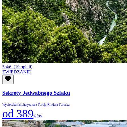
5.4/6
(19 opinii)
ZWIEDZANIE
Sekrety Jedwabnego Szlaku
Wycieczka fakultatywna z Turcji, Riwiera Turecka
od 389
zł/os.