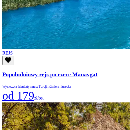
REJS
Popołudniowy rejs po rzece Manavgat
Wycieczka fakultatywna z Turcji, Riwiera Turecka
od 179
zł/os.