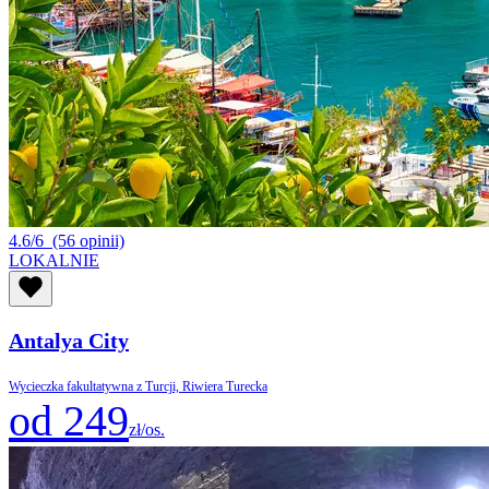
4.6/6
(56 opinii)
LOKALNIE
Antalya City
Wycieczka fakultatywna z Turcji, Riwiera Turecka
od 249
zł/os.