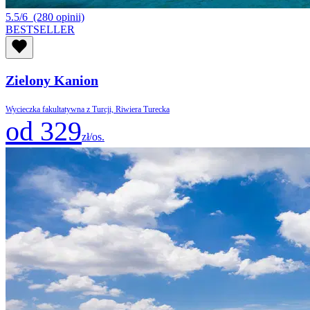
5.5/6
(280 opinii)
BESTSELLER
Zielony Kanion
Wycieczka fakultatywna z Turcji, Riwiera Turecka
od 329
zł/os.