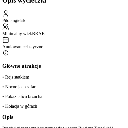
Opis wycieczki
Pilot
angielski
Minimalny wiek
BRAK
Anulowanie
elastyczne
Główne atrakcje
• Rejs statkiem
• Nocne jeep safari
• Pokaz tańca brzucha
• Kolacja w górach
Opis