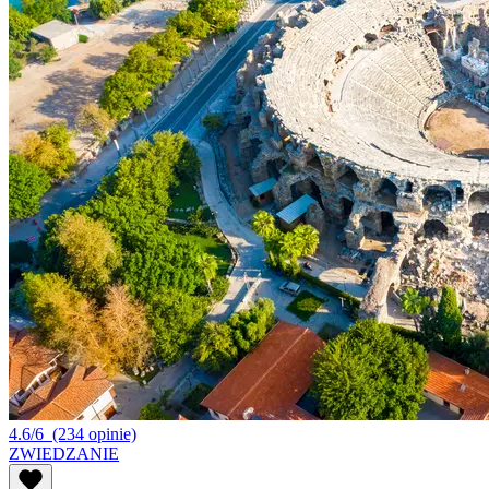
4.6/6
(234 opinie)
ZWIEDZANIE