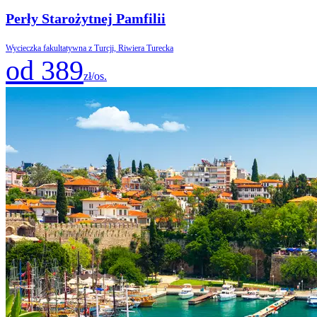
Perły Starożytnej Pamfilii
Wycieczka fakultatywna z Turcji, Riwiera Turecka
od 389
zł/os.