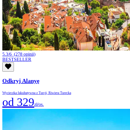
5.3/6
(278 opinii)
BESTSELLER
Odkryj Alanyę
Wycieczka fakultatywna z Turcji, Riwiera Turecka
od 329
zł/os.