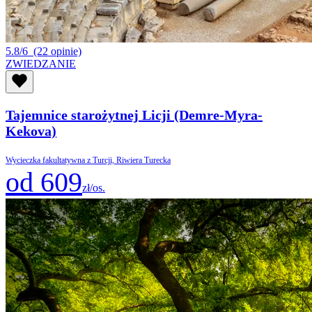
5.8/6
(22 opinie)
ZWIEDZANIE
Tajemnice starożytnej Licji (Demre-Myra-
Kekova)
Wycieczka fakultatywna z Turcji, Riwiera Turecka
od 609
zł/os.