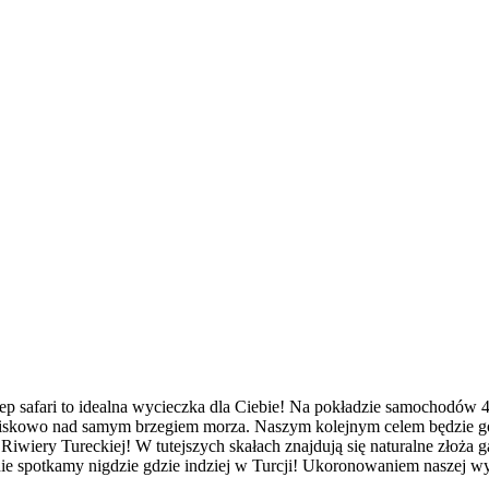
p safari to idealna wycieczka dla Ciebie! Na pokładzie samochodów
kowo nad samym brzegiem morza. Naszym kolejnym celem będzie góra
 Riwiery Tureckiej! W tutejszych skałach znajdują się naturalne złoża
 nie spotkamy nigdzie gdzie indziej w Turcji! Ukoronowaniem naszej 