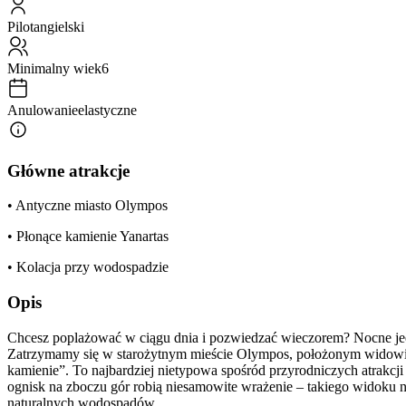
Pilot
angielski
Minimalny wiek
6
Anulowanie
elastyczne
Główne atrakcje
• Antyczne miasto Olympos
• Płonące kamienie Yanartas
• Kolacja przy wodospadzie
Opis
Chcesz poplażować w ciągu dnia i pozwiedzać wieczorem? Nocne jee
Zatrzymamy się w starożytnym mieście Olympos, położonym widowis
kamienie”. To najbardziej nietypowa spośród przyrodniczych atrakcji
ognisk na zboczu gór robią niesamowite wrażenie – takiego widoku
naturalnych wodospadów.