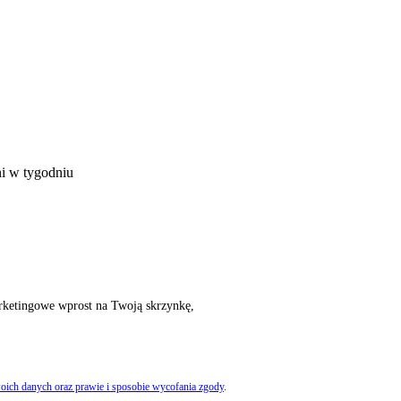
ni w tygodniu
rketingowe wprost na Twoją skrzynkę,
oich danych oraz prawie i sposobie wycofania zgody
.