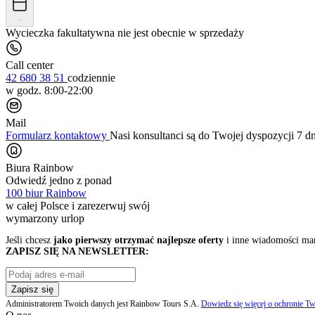
-
Wycieczka fakultatywna nie jest obecnie w sprzedaży
Call center
42 680 38 51
codziennie
w godz. 8:00-22:00
Mail
Formularz kontaktowy
Nasi konsultanci są do Twojej dyspozycji 7 d
Biura Rainbow
Odwiedź jedno z ponad
100 biur Rainbow
w całej Polsce i zarezerwuj swój
wymarzony urlop
Jeśli chcesz
jako pierwszy otrzymać najlepsze oferty
i inne wiadomości ma
ZAPISZ SIĘ NA NEWSLETTER:
Zapisz się
Administratorem Twoich danych jest Rainbow Tours S.A.
Dowiedz się więcej o ochronie Tw