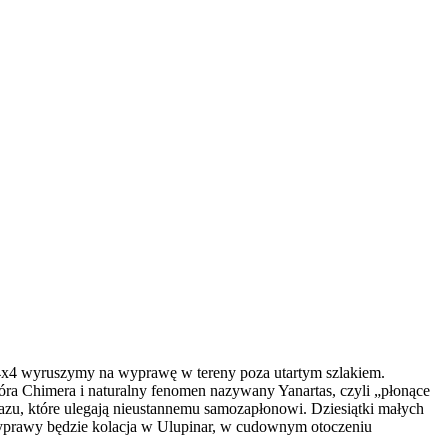
 4x4 wyruszymy na wyprawę w tereny poza utartym szlakiem.
 Chimera i naturalny fenomen nazywany Yanartas, czyli „płonące
 gazu, które ulegają nieustannemu samozapłonowi. Dziesiątki małych
wyprawy będzie kolacja w Ulupinar, w cudownym otoczeniu