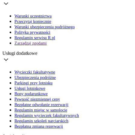
Warunki uczestnictwa
Przeczytaj koniecznie
Warunki ubezpieczenia podróżnego
Polityka prywatności
Regulamin serwisu R.pl
Zarządzaj zgodami
Usługi dodatkowe
Wycieczki fakultatywne
Ubezpieczenia podróżne
Parkingi przy lotnisku
Usługi lotniskowe
Bony podarunkowe
Pewność niezmiennej ceny
Bezpłatne odwołanie rezerwacji
Regulamin miejsc w samolocie
Regulamin wycieczek fakultatywnych
Regulamin szkoleń narciarskich
Bezpłatna zmiana rezerwacji