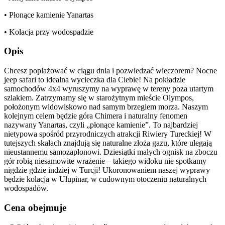
• Płonące kamienie Yanartas
• Kolacja przy wodospadzie
Opis
Chcesz poplażować w ciągu dnia i pozwiedzać wieczorem? Nocne
jeep safari to idealna wycieczka dla Ciebie! Na pokładzie
samochodów 4x4 wyruszymy na wyprawę w tereny poza utartym
szlakiem. Zatrzymamy się w starożytnym mieście Olympos,
położonym widowiskowo nad samym brzegiem morza. Naszym
kolejnym celem będzie góra Chimera i naturalny fenomen
nazywany Yanartas, czyli „płonące kamienie”. To najbardziej
nietypowa spośród przyrodniczych atrakcji Riwiery Tureckiej! W
tutejszych skałach znajdują się naturalne złoża gazu, które ulegają
nieustannemu samozapłonowi. Dziesiątki małych ognisk na zboczu
gór robią niesamowite wrażenie – takiego widoku nie spotkamy
nigdzie gdzie indziej w Turcji! Ukoronowaniem naszej wyprawy
będzie kolacja w Ulupinar, w cudownym otoczeniu naturalnych
wodospadów.
Cena obejmuje