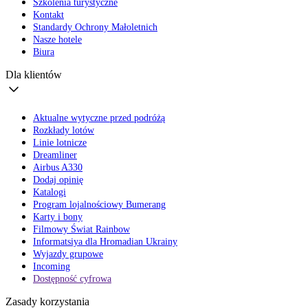
Szkolenia turystyczne
Kontakt
Standardy Ochrony Małoletnich
Nasze hotele
Biura
Dla klientów
Aktualne wytyczne przed podróżą
Rozkłady lotów
Linie lotnicze
Dreamliner
Airbus A330
Dodaj opinię
Katalogi
Program lojalnościowy Bumerang
Karty i bony
Filmowy Świat Rainbow
Informatsiya dla Hromadian Ukrainy
Wyjazdy grupowe
Incoming
Dostępność cyfrowa
Zasady korzystania