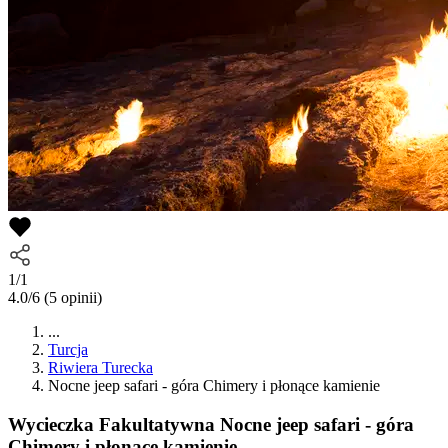
1/1
4.0/6
(5 opinii)
...
Turcja
Riwiera Turecka
Nocne jeep safari - góra Chimery i płonące kamienie
Wycieczka Fakultatywna
Nocne jeep safari - góra
Chimery i płonące kamienie