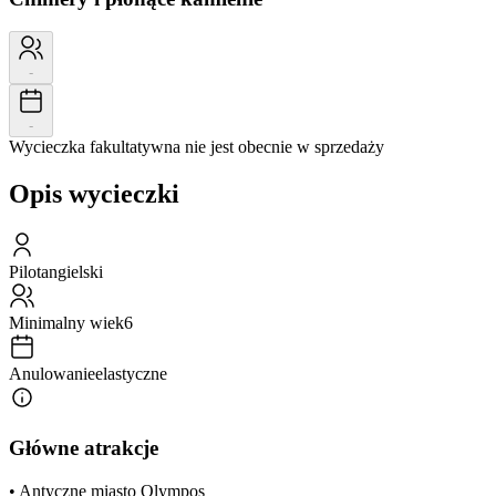
-
-
Wycieczka fakultatywna nie jest obecnie w sprzedaży
Opis wycieczki
Pilot
angielski
Minimalny wiek
6
Anulowanie
elastyczne
Główne atrakcje
• Antyczne miasto Olympos