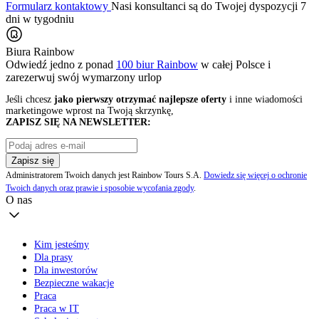
Formularz kontaktowy
Nasi konsultanci są do Twojej dyspozycji 7
dni w tygodniu
Biura Rainbow
Odwiedź jedno z ponad
100 biur Rainbow
w całej Polsce i
zarezerwuj swój
wymarzony urlop
Jeśli chcesz
jako pierwszy otrzymać najlepsze oferty
i inne wiadomości
marketingowe wprost na Twoją skrzynkę,
ZAPISZ SIĘ NA NEWSLETTER:
Zapisz się
Administratorem Twoich danych jest Rainbow Tours S.A.
Dowiedz się więcej o ochronie
Twoich danych oraz prawie i sposobie wycofania zgody
.
O nas
Kim jesteśmy
Dla prasy
Dla inwestorów
Bezpieczne wakacje
Praca
Praca w IT