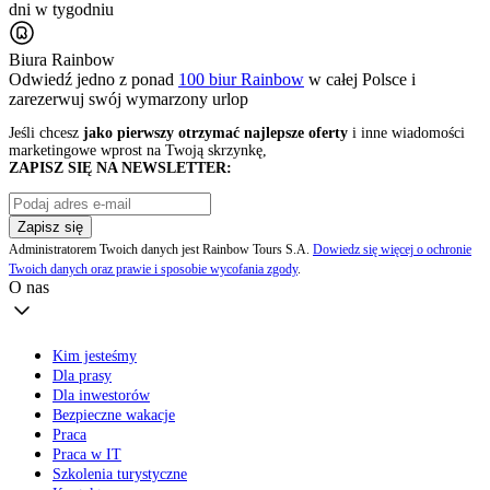
dni w tygodniu
Biura Rainbow
Odwiedź jedno z ponad
100 biur Rainbow
w całej Polsce i
zarezerwuj swój
wymarzony urlop
Jeśli chcesz
jako pierwszy otrzymać najlepsze oferty
i inne wiadomości
marketingowe wprost na Twoją skrzynkę,
ZAPISZ SIĘ NA NEWSLETTER:
Zapisz się
Administratorem Twoich danych jest Rainbow Tours S.A.
Dowiedz się więcej o ochronie
Twoich danych oraz prawie i sposobie wycofania zgody
.
O nas
Kim jesteśmy
Dla prasy
Dla inwestorów
Bezpieczne wakacje
Praca
Praca w IT
Szkolenia turystyczne