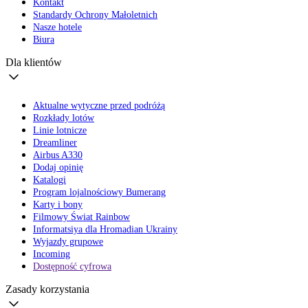
Kontakt
Standardy Ochrony Małoletnich
Nasze hotele
Biura
Dla klientów
Aktualne wytyczne przed podróżą
Rozkłady lotów
Linie lotnicze
Dreamliner
Airbus A330
Dodaj opinię
Katalogi
Program lojalnościowy Bumerang
Karty i bony
Filmowy Świat Rainbow
Informatsiya dla Hromadian Ukrainy
Wyjazdy grupowe
Incoming
Dostępność cyfrowa
Zasady korzystania