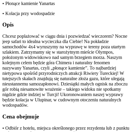
• Płonące kamienie Yanartas
• Kolacja przy wodospadzie
Opis
Chcesz poplażować w ciągu dnia i pozwiedzać wieczorem? Nocne
jeep safari to idealna wycieczka dla Ciebie! Na pokładzie
samochodów 4x4 wyruszymy na wyprawę w tereny poza utartym
szlakiem. Zatrzymamy się w starożytnym mieście Olympos,
położonym widowiskowo nad samym brzegiem morza. Naszym
kolejnym celem będzie góra Chimera i naturalny fenomen
nazywany Yanartas, czyli „płonące kamienie”. To najbardziej
nietypowa spośród przyrodniczych atrakcji Riwiery Tureckiej! W
tutejszych skałach znajdują się naturalne złoża gazu, które ulegają
nieustannemu samozapłonowi. Dziesiątki małych ognisk na zboczu
gór robią niesamowite wrażenie – takiego widoku nie spotkamy
nigdzie gdzie indziej w Turcji! Ukoronowaniem naszej wyprawy
będzie kolacja w Ulupinar, w cudownym otoczeniu naturalnych
wodospadów.
Cena obejmuje
• Odbiór z hotelu, miejsca określonego przez rezydenta lub z punktu