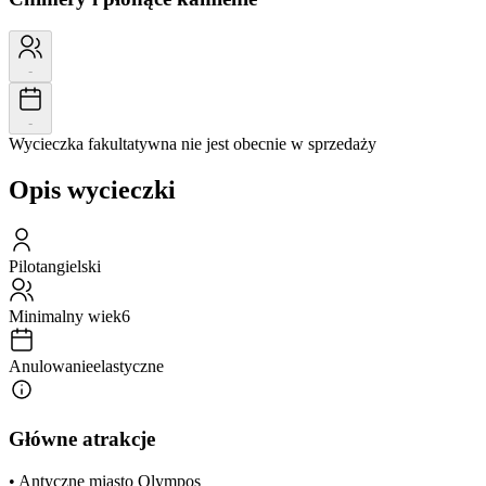
-
-
Wycieczka fakultatywna nie jest obecnie w sprzedaży
Opis wycieczki
Pilot
angielski
Minimalny wiek
6
Anulowanie
elastyczne
Główne atrakcje
• Antyczne miasto Olympos