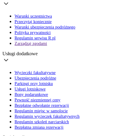
Warunki uczestnictwa
Przeczytaj koniecznie
Warunki ubezpieczenia podróżnego
Polityka prywatności
Regulamin serwisu R.pl
Zarządzaj zgodami
Usługi dodatkowe
Wycieczki fakultatywne
Ubezpieczenia podróżne
Parkingi przy lotnisku
Usługi lotniskowe
Bony podarunkowe
Pewność niezmiennej ceny
Bezpłatne odwołanie rezerwacji
Regulamin miejsc w samolocie
Regulamin wycieczek fakultatywnych
Regulamin szkoleń narciarskich
Bezpłatna zmiana rezerwacji