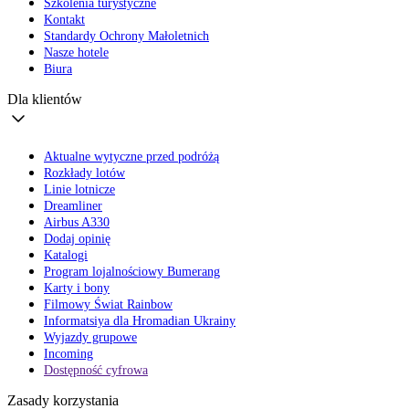
Szkolenia turystyczne
Kontakt
Standardy Ochrony Małoletnich
Nasze hotele
Biura
Dla klientów
Aktualne wytyczne przed podróżą
Rozkłady lotów
Linie lotnicze
Dreamliner
Airbus A330
Dodaj opinię
Katalogi
Program lojalnościowy Bumerang
Karty i bony
Filmowy Świat Rainbow
Informatsiya dla Hromadian Ukrainy
Wyjazdy grupowe
Incoming
Dostępność cyfrowa
Zasady korzystania