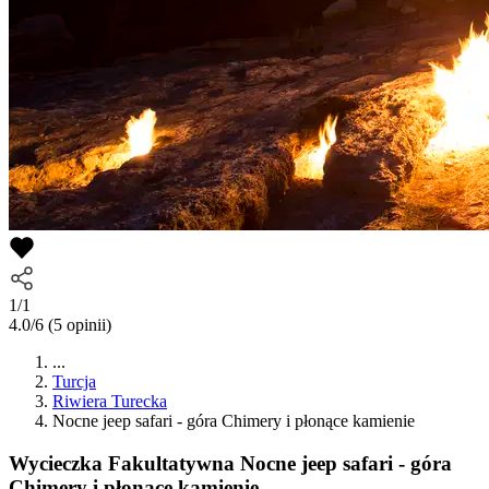
1/1
4.0/6
(5 opinii)
...
Turcja
Riwiera Turecka
Nocne jeep safari - góra Chimery i płonące kamienie
Wycieczka Fakultatywna
Nocne jeep safari - góra
Chimery i płonące kamienie