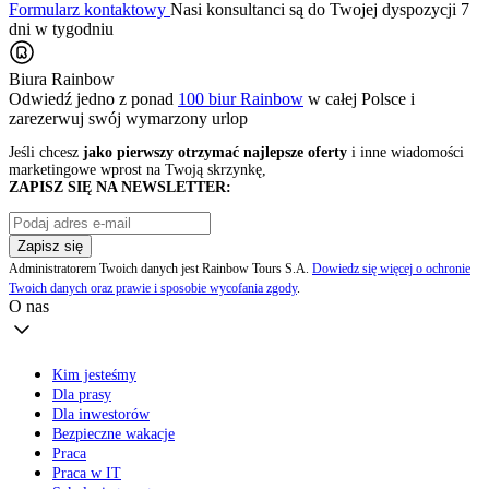
Formularz kontaktowy
Nasi konsultanci są do Twojej dyspozycji 7
dni w tygodniu
Biura Rainbow
Odwiedź jedno z ponad
100 biur Rainbow
w całej Polsce i
zarezerwuj swój
wymarzony urlop
Jeśli chcesz
jako pierwszy otrzymać najlepsze oferty
i inne wiadomości
marketingowe wprost na Twoją skrzynkę,
ZAPISZ SIĘ NA NEWSLETTER:
Zapisz się
Administratorem Twoich danych jest Rainbow Tours S.A.
Dowiedz się więcej o ochronie
Twoich danych oraz prawie i sposobie wycofania zgody
.
O nas
Kim jesteśmy
Dla prasy
Dla inwestorów
Bezpieczne wakacje
Praca
Praca w IT