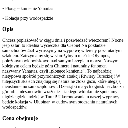
• Płonące kamienie Yanartas
• Kolacja przy wodospadzie
Opis
Chcesz poplażować w ciągu dnia i pozwiedzać wieczorem? Nocne
jeep safari to idealna wycieczka dla Ciebie! Na pokładzie
samochodów 4x4 wyruszymy na wyprawę w tereny poza utartym
szlakiem. Zatrzymamy się w starożytnym mieście Olympos,
położonym widowiskowo nad samym brzegiem morza. Naszym
kolejnym celem będzie góra Chimera i naturalny fenomen
nazywany Yanartas, czyli „płonące kamienie”. To najbardziej
nietypowa spośród przyrodniczych atrakcji Riwiery Tureckiej! W
tutejszych skałach znajdują się naturalne złoża gazu, które ulegają
nieustannemu samozapłonowi. Dziesiątki małych ognisk na zboczu
gór robią niesamowite wrażenie – takiego widoku nie spotkamy
nigdzie gdzie indziej w Turcji! Ukoronowaniem naszej wyprawy
będzie kolacja w Ulupinar, w cudownym otoczeniu naturalnych
wodospadów.
Cena obejmuje