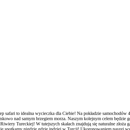
p safari to idealna wycieczka dla Ciebie! Na pokładzie samochodów
kowo nad samym brzegiem morza. Naszym kolejnym celem będzie góra
 Riwiery Tureckiej! W tutejszych skałach znajdują się naturalne złoża
 nie spotkamy nigdzie gdzie indziej w Turcji! Ukoronowaniem naszej 