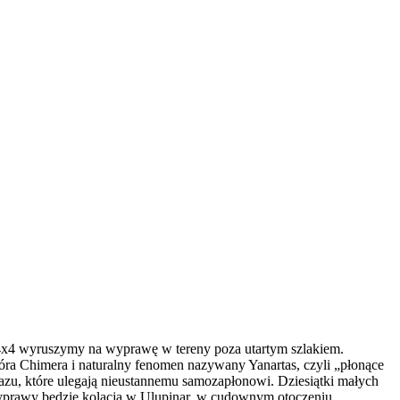
 4x4 wyruszymy na wyprawę w tereny poza utartym szlakiem.
 Chimera i naturalny fenomen nazywany Yanartas, czyli „płonące
 gazu, które ulegają nieustannemu samozapłonowi. Dziesiątki małych
wyprawy będzie kolacja w Ulupinar, w cudownym otoczeniu