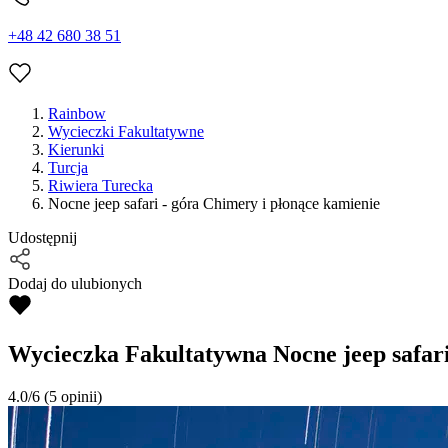
+48 42 680 38 51
Rainbow
Wycieczki Fakultatywne
Kierunki
Turcja
Riwiera Turecka
Nocne jeep safari - góra Chimery i płonące kamienie
Udostępnij
Dodaj do ulubionych
Wycieczka Fakultatywna
Nocne jeep safar
4.0/6
(5 opinii)