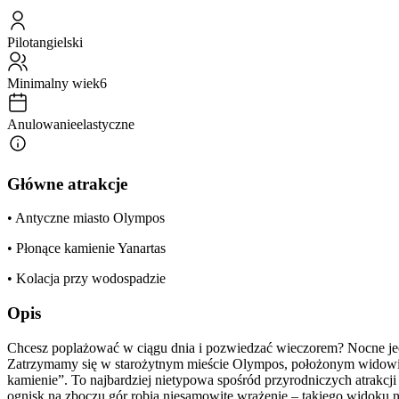
Pilot
angielski
Minimalny wiek
6
Anulowanie
elastyczne
Główne atrakcje
• Antyczne miasto Olympos
• Płonące kamienie Yanartas
• Kolacja przy wodospadzie
Opis
Chcesz poplażować w ciągu dnia i pozwiedzać wieczorem? Nocne jee
Zatrzymamy się w starożytnym mieście Olympos, położonym widowis
kamienie”. To najbardziej nietypowa spośród przyrodniczych atrakcji
ognisk na zboczu gór robią niesamowite wrażenie – takiego widoku