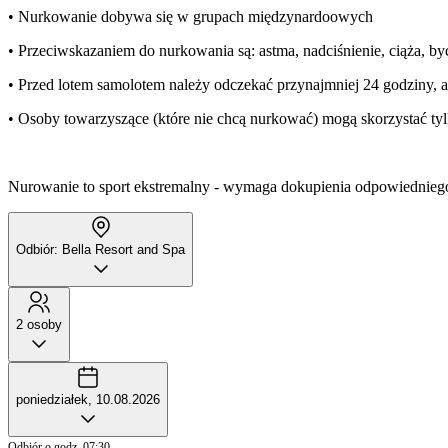
• Nurkowanie dobywa się w grupach międzynardoowych
• Przeciwskazaniem do nurkowania są: astma, nadciśnienie, ciąża, 
• Przed lotem samolotem należy odczekać przynajmniej 24 godziny, a
• Osoby towarzyszące (które nie chcą nurkować) mogą skorzystać tyl
Nurowanie to sport ekstremalny - wymaga dokupienia odpowiednieg
Odbiór: Bella Resort and Spa
2 osoby
poniedziałek, 10.08.2026
Odbiór o godz. 07:30