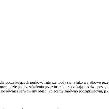
 dla początkujących nurków. Tutejsze wody słyną jako wyjątkowo prze
ze, gdzie po przeszkoleniu przez instruktora czekają nas dwa posto
 będzie również serwowany obiad. Polecamy zarówno początkującym, j