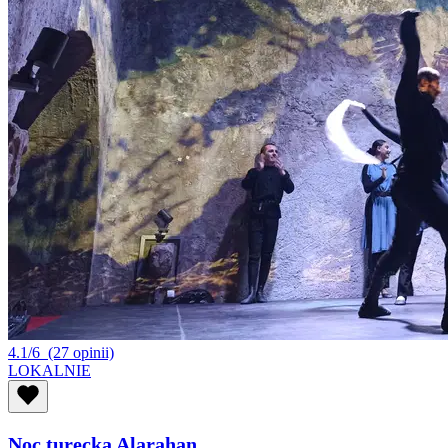
4.1/6
(27 opinii)
LOKALNIE
Noc turecka Alarahan