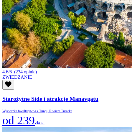
4.6/6
(234 opinie)
ZWIEDZANIE
Starożytne Side i atrakcje Manavgatu
Wycieczka fakultatywna z Turcji, Riwiera Turecka
od 239
zł/os.