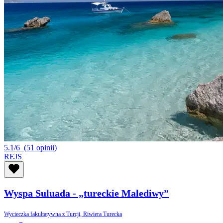
5.1/6
(51 opinii)
REJS
Wyspa Suluada - „tureckie Malediwy”
Wycieczka fakultatywna z Turcji, Riwiera Turecka