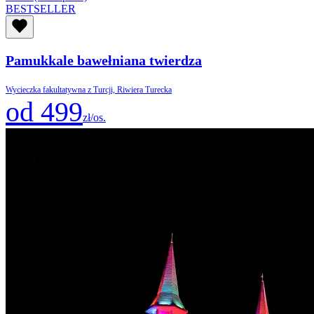
BESTSELLER
Pamukkale bawełniana twierdza
Wycieczka fakultatywna z Turcji, Riwiera Turecka
od 499
zł/os.