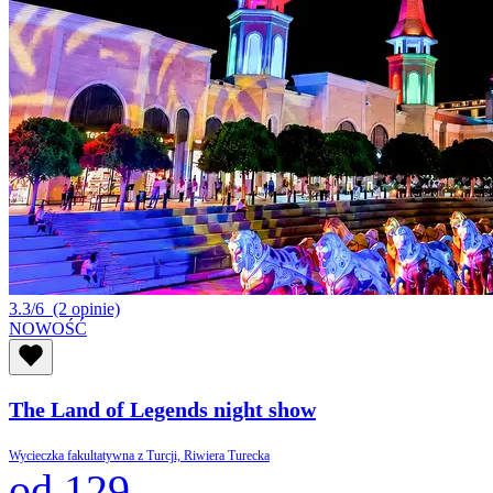
3.3/6
(2 opinie)
NOWOŚĆ
The Land of Legends night show
Wycieczka fakultatywna z Turcji, Riwiera Turecka
od 129