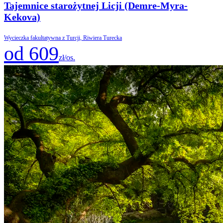
Tajemnice starożytnej Licji (Demre-Myra-
Kekova)
Wycieczka fakultatywna z Turcji, Riwiera Turecka
od 609
zł/os.