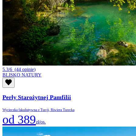
5.3/6
(44 opinie)
BLISKO NATURY
Perły Starożytnej Pamfilii
Wycieczka fakultatywna z Turcji, Riwiera Turecka
od 389
zł/os.