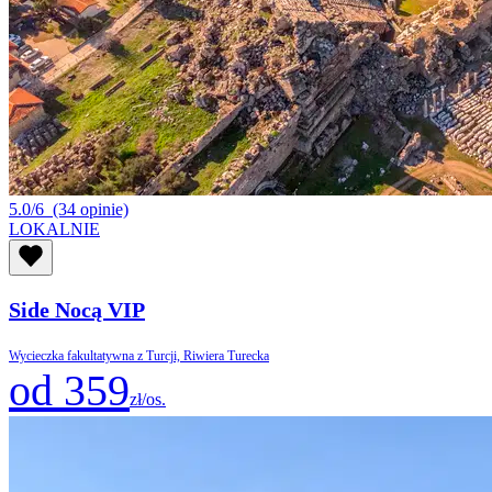
5.0/6
(34 opinie)
LOKALNIE
Side Nocą VIP
Wycieczka fakultatywna z Turcji, Riwiera Turecka
od 359
zł/os.