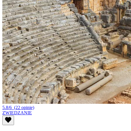
5.8/6
(22 opinie)
ZWIEDZANIE