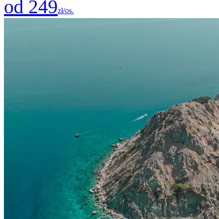
od 249
zł/os.