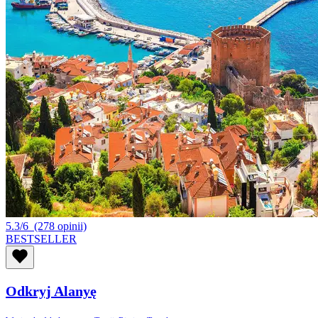
5.3/6
(278 opinii)
BESTSELLER
Odkryj Alanyę