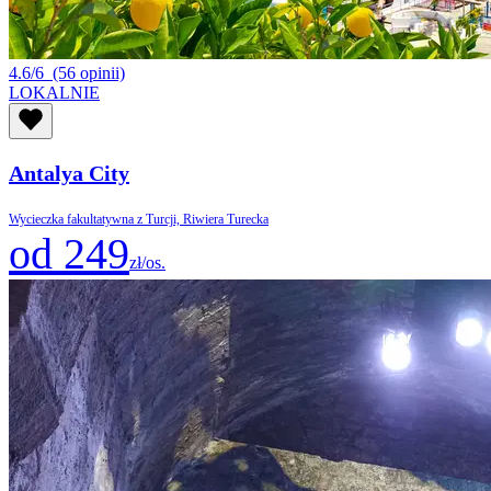
4.6/6
(56 opinii)
LOKALNIE
Antalya City
Wycieczka fakultatywna z Turcji, Riwiera Turecka
od 249
zł/os.