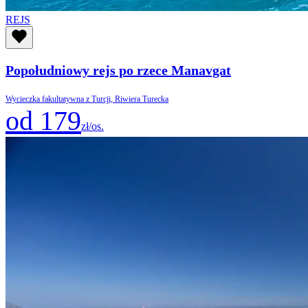
REJS
Popołudniowy rejs po rzece Manavgat
Wycieczka fakultatywna z Turcji, Riwiera Turecka
od 179
zł/os.