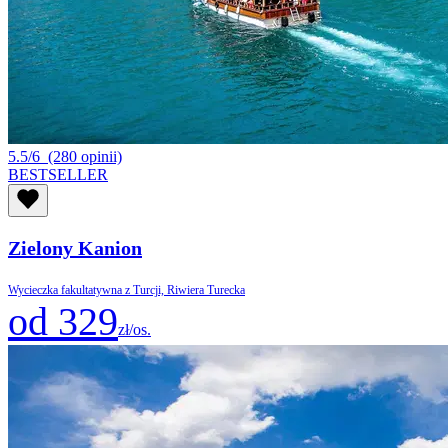
5.5/6
(280 opinii)
BESTSELLER
Zielony Kanion
Wycieczka fakultatywna z Turcji, Riwiera Turecka
od 329
zł/os.