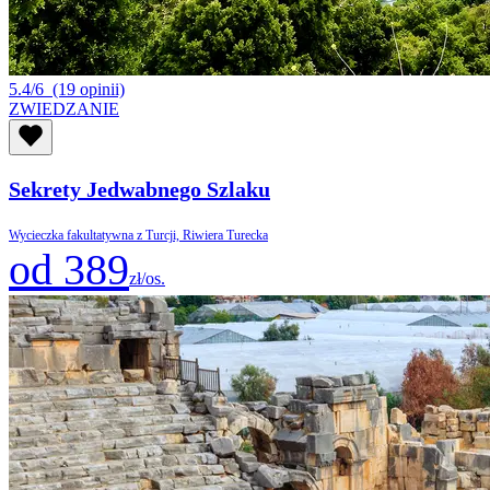
5.4/6
(19 opinii)
ZWIEDZANIE
Sekrety Jedwabnego Szlaku
Wycieczka fakultatywna z Turcji, Riwiera Turecka
od 389
zł/os.