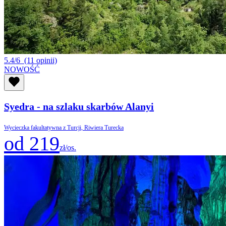
5.4/6
(11 opinii)
NOWOŚĆ
Syedra - na szlaku skarbów Alanyi
Wycieczka fakultatywna z Turcji, Riwiera Turecka
od 219
zł/os.