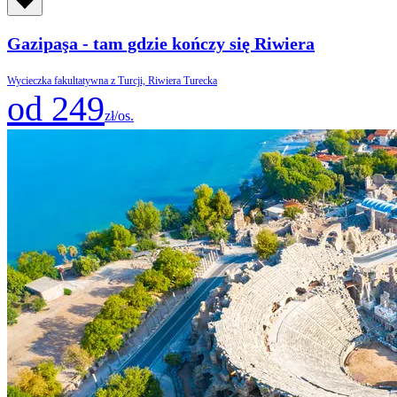
Gazipaşa - tam gdzie kończy się Riwiera
Wycieczka fakultatywna z Turcji, Riwiera Turecka
od 249
zł/os.