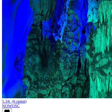
5.3/6
(6 opinii)
NOWOŚĆ