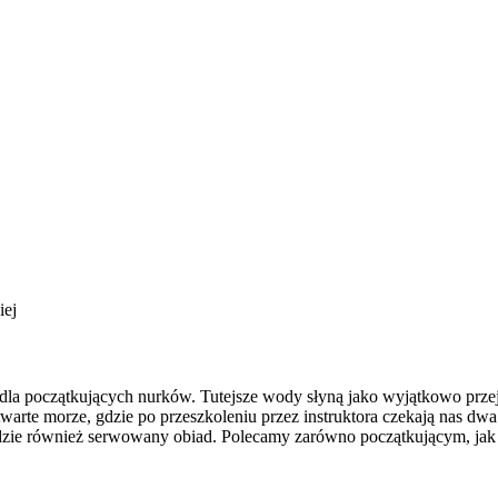
iej
 dla początkujących nurków. Tutejsze wody słyną jako wyjątkowo prze
arte morze, gdzie po przeszkoleniu przez instruktora czekają nas d
 będzie również serwowany obiad. Polecamy zarówno początkującym, j