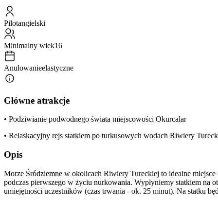
Pilot
angielski
Minimalny wiek
16
Anulowanie
elastyczne
Główne atrakcje
• Podziwianie podwodnego świata miejscowości Okurcalar
• Relaskacyjny rejs statkiem po turkusowych wodach Riwiery Tureck
Opis
Morze Śródziemne w okolicach Riwiery Tureckiej to idealne miejsce
podczas pierwszego w życiu nurkowania. Wypłyniemy statkiem na otw
umiejętności uczestników (czas trwania - ok. 25 minut). Na statku