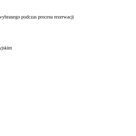
u wybranego podczas procesu rezerwacji
yjskim