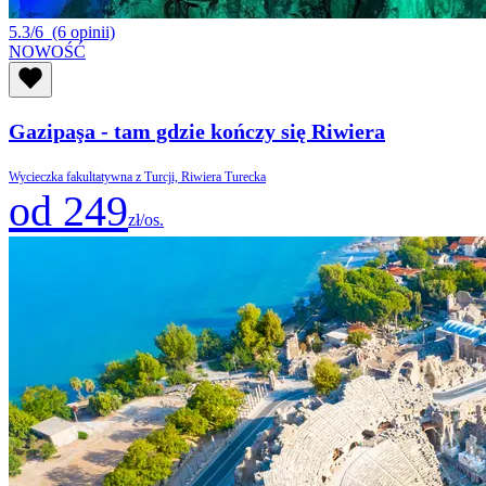
5.3/6
(6 opinii)
NOWOŚĆ
Gazipaşa - tam gdzie kończy się Riwiera
Wycieczka fakultatywna z Turcji, Riwiera Turecka
od 249
zł/os.