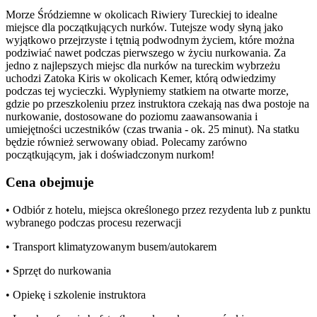
Morze Śródziemne w okolicach Riwiery Tureckiej to idealne
miejsce dla początkujących nurków. Tutejsze wody słyną jako
wyjątkowo przejrzyste i tętnią podwodnym życiem, które można
podziwiać nawet podczas pierwszego w życiu nurkowania. Za
jedno z najlepszych miejsc dla nurków na tureckim wybrzeżu
uchodzi Zatoka Kiris w okolicach Kemer, którą odwiedzimy
podczas tej wycieczki. Wypłyniemy statkiem na otwarte morze,
gdzie po przeszkoleniu przez instruktora czekają nas dwa postoje na
nurkowanie, dostosowane do poziomu zaawansowania i
umiejętności uczestników (czas trwania - ok. 25 minut). Na statku
będzie również serwowany obiad. Polecamy zarówno
początkującym, jak i doświadczonym nurkom!
Cena obejmuje
• Odbiór z hotelu, miejsca określonego przez rezydenta lub z punktu
wybranego podczas procesu rezerwacji
• Transport klimatyzowanym busem/autokarem
• Sprzęt do nurkowania
• Opiekę i szkolenie instruktora