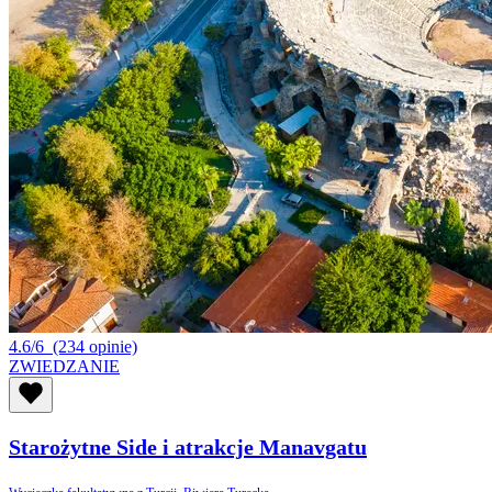
4.6/6
(234 opinie)
ZWIEDZANIE
Starożytne Side i atrakcje Manavgatu