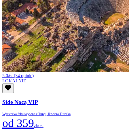
5.0/6
(34 opinie)
LOKALNIE
Side Nocą VIP
Wycieczka fakultatywna z Turcji, Riwiera Turecka
od 359
zł/os.