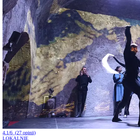
4.1/6
(27 opinii)
LOKALNIE