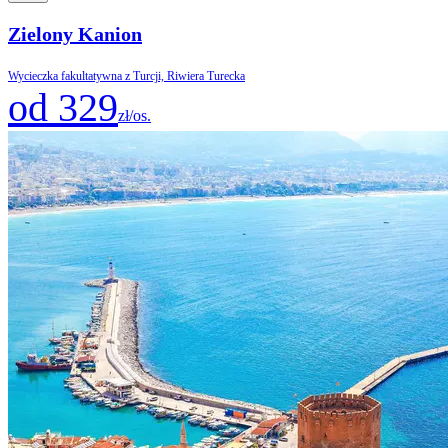
Zielony Kanion
Wycieczka fakultatywna z Turcji, Riwiera Turecka
od 329
zł/os.