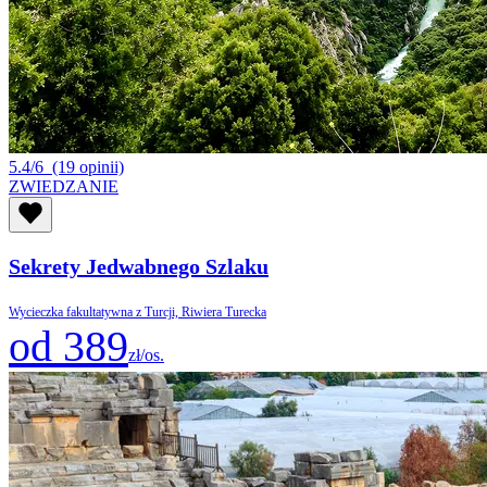
5.4/6
(19 opinii)
ZWIEDZANIE
Sekrety Jedwabnego Szlaku
Wycieczka fakultatywna z Turcji, Riwiera Turecka
od 389
zł/os.