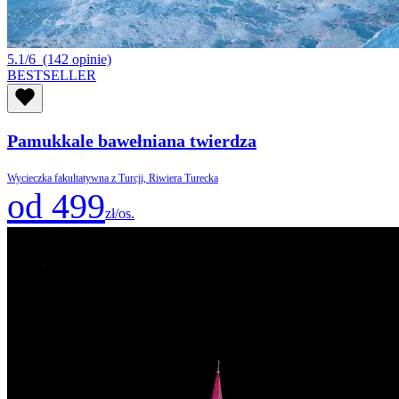
5.1/6
(142 opinie)
BESTSELLER
Pamukkale bawełniana twierdza
Wycieczka fakultatywna z Turcji, Riwiera Turecka
od 499
zł/os.