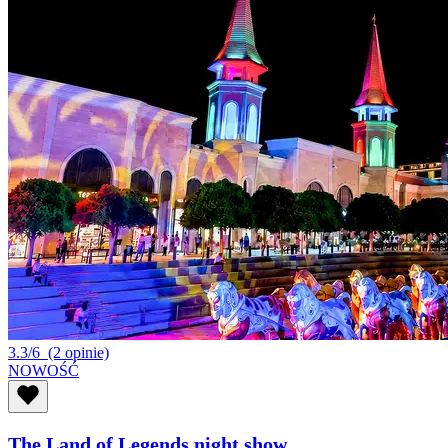
3.3/6
(2 opinie)
NOWOŚĆ
The Land of Legends night show