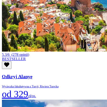
5.3/6
(278 opinii)
BESTSELLER
Odkryj Alanyę
Wycieczka fakultatywna z Turcji, Riwiera Turecka
od 329
zł/os.