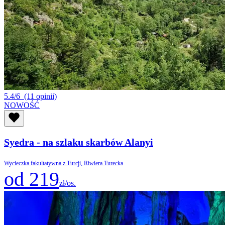
5.4/6
(11 opinii)
NOWOŚĆ
Syedra - na szlaku skarbów Alanyi
Wycieczka fakultatywna z Turcji, Riwiera Turecka
od 219
zł/os.