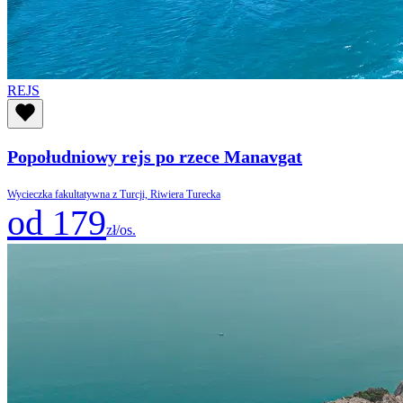
REJS
Popołudniowy rejs po rzece Manavgat
Wycieczka fakultatywna z Turcji, Riwiera Turecka
od 179
zł/os.