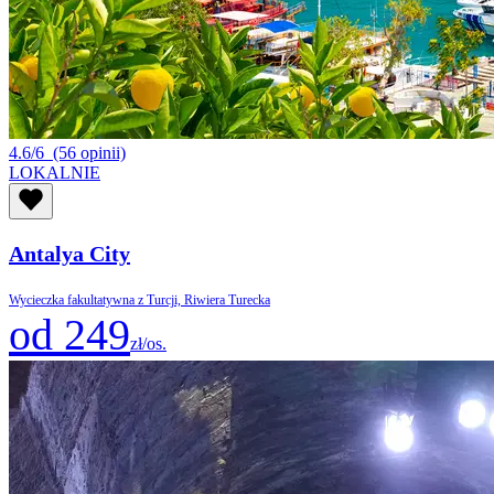
4.6/6
(56 opinii)
LOKALNIE
Antalya City
Wycieczka fakultatywna z Turcji, Riwiera Turecka
od 249
zł/os.