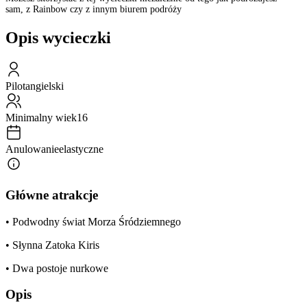
sam, z Rainbow czy z innym biurem podróży
Opis wycieczki
Pilot
angielski
Minimalny wiek
16
Anulowanie
elastyczne
Główne atrakcje
• Podwodny świat Morza Śródziemnego
• Słynna Zatoka Kiris
• Dwa postoje nurkowe
Opis