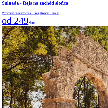
Suluada - Rejs na zachód słońca
Wycieczka fakultatywna z Turcji, Riwiera Turecka
od 249
zł/os.