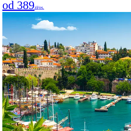
od 389
zł/os.