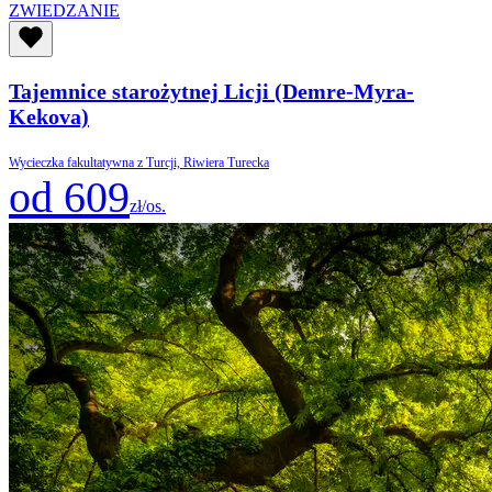
ZWIEDZANIE
Tajemnice starożytnej Licji (Demre-Myra-
Kekova)
Wycieczka fakultatywna z Turcji, Riwiera Turecka
od 609
zł/os.