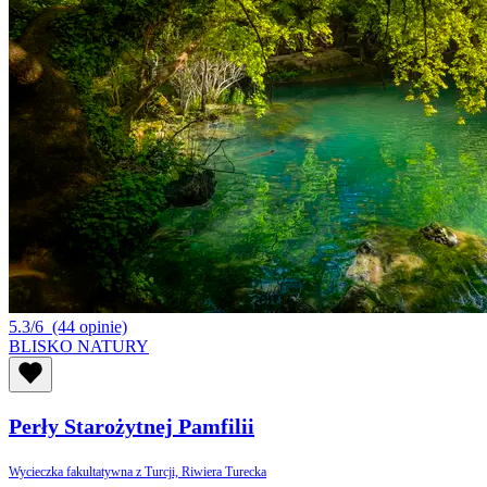
5.3/6
(44 opinie)
BLISKO NATURY
Perły Starożytnej Pamfilii
Wycieczka fakultatywna z Turcji, Riwiera Turecka