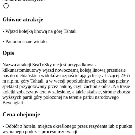
Główne atrakcje
• Wjazd kolejką linową na górę Tahtali
• Panoramiczne widoki
Opis
Nazwa atrakcji SeaToSky nie jest przypadkowa -
kilkunastominutowy wjazd nowoczesną koleją linową przeniesie
nas do niebiańskich widoków rozpościerających się z liczącej 2365
m n.p.m. góry Tahtali, a w wersji popołudniowej czeka nas piękny
spektakl przygotowany przez naturę, czyli zachód słońca. Na trasie
kolejki zobaczymy tereny zalesione, a także skaliste, strome zbocza
wyższych partii góry położonej na terenie parku narodowego
Beydaglari.
Cena obejmuje
• Odbiór z hotelu, miejsca określonego przez rezydenta lub z punktu
wybranego podczas procesu rezerwacji