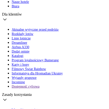
Nasze hotele
Biura
Dla klientów
Aktualne wytyczne przed podróżą
Rozkłady lotów
Linie lotnicze
Dreamliner
Airbus A330
Dodaj opinię
Katalogi
Program lojalnościowy Bumerang
Karty i bony
Filmowy Świat Rainbow
Informatsiya dla Hromadian Ukrainy
Wyjazdy grupowe
Incoming
Dostępność cyfrowa
Zasady korzystania