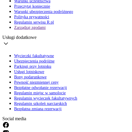
Warunki uczestnictwa
Przeczytaj koniecznie
Warunki ubezpieczenia podróżnego
Polityka prywatności
Regulamin serwisu R.pl
Zarządzaj zgodami
Usługi dodatkowe
Wycieczki fakultatywne
Ubezpieczenia podróżne
Parkingi przy lotnisku
Usługi lotniskowe
Bony podarunkowe
Pewność niezmiennej ceny
Bezpłatne odwołanie rezerwacji
Regulamin miejsc w samolocie
Regulamin wycieczek fakultatywnych
Regulamin szkoleń narciarskich
Bezpłatna zmiana rezerwacji
Social media