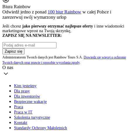
Biura Rainbow
Odwiedź jedno z ponad
100 biur Rainbow
w całej Polsce i
zarezerwuj swój
wymarzony urlop
Jeśli chcesz
jako pierwszy otrzymać najlepsze oferty
i inne wiadomości
marketingowe wprost na Twoją skrzynkę,
ZAPISZ SIĘ NA NEWSLETTER:
Zapisz się
Administratorem Twoich danych jest Rainbow Tours S.A.
Dowiedz się więcej o ochronie
Twoich danych oraz prawie i sposobie wycofania zgody
.
O nas
Kim jesteśmy
Dla prasy
Dla inwestorów
Bezpieczne wakacje
Praca
Praca w IT
Szkolenia turystyczne
Kontakt
Standardy Ochrony Małoletnich