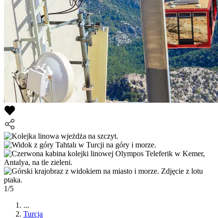
1/5
...
Turcja