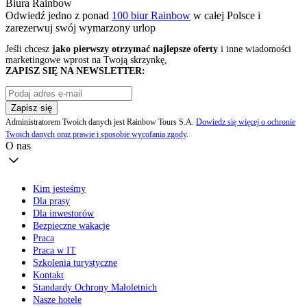
Biura Rainbow
Odwiedź jedno z ponad
100 biur Rainbow
w całej Polsce i
zarezerwuj swój
wymarzony urlop
Jeśli chcesz
jako pierwszy otrzymać najlepsze oferty
i inne wiadomości
marketingowe wprost na Twoją skrzynkę,
ZAPISZ SIĘ NA NEWSLETTER:
Zapisz się
Administratorem Twoich danych jest Rainbow Tours S.A.
Dowiedz się więcej o ochronie
Twoich danych oraz prawie i sposobie wycofania zgody
.
O nas
Kim jesteśmy
Dla prasy
Dla inwestorów
Bezpieczne wakacje
Praca
Praca w IT
Szkolenia turystyczne
Kontakt
Standardy Ochrony Małoletnich
Nasze hotele