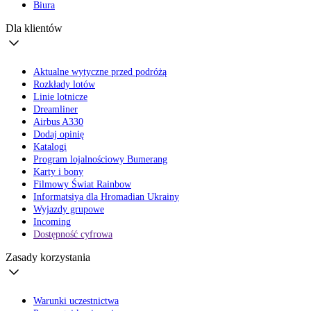
Biura
Dla klientów
Aktualne wytyczne przed podróżą
Rozkłady lotów
Linie lotnicze
Dreamliner
Airbus A330
Dodaj opinię
Katalogi
Program lojalnościowy Bumerang
Karty i bony
Filmowy Świat Rainbow
Informatsiya dla Hromadian Ukrainy
Wyjazdy grupowe
Incoming
Dostępność cyfrowa
Zasady korzystania
Warunki uczestnictwa