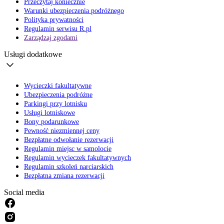
Przeczytaj koniecznie
Warunki ubezpieczenia podróżnego
Polityka prywatności
Regulamin serwisu R.pl
Zarządzaj zgodami
Usługi dodatkowe
Wycieczki fakultatywne
Ubezpieczenia podróżne
Parkingi przy lotnisku
Usługi lotniskowe
Bony podarunkowe
Pewność niezmiennej ceny
Bezpłatne odwołanie rezerwacji
Regulamin miejsc w samolocie
Regulamin wycieczek fakultatywnych
Regulamin szkoleń narciarskich
Bezpłatna zmiana rezerwacji
Social media