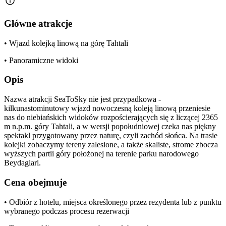
Główne atrakcje
• Wjazd kolejką linową na górę Tahtali
• Panoramiczne widoki
Opis
Nazwa atrakcji SeaToSky nie jest przypadkowa -
kilkunastominutowy wjazd nowoczesną koleją linową przeniesie
nas do niebiańskich widoków rozpościerających się z liczącej 2365
m n.p.m. góry Tahtali, a w wersji popołudniowej czeka nas piękny
spektakl przygotowany przez naturę, czyli zachód słońca. Na trasie
kolejki zobaczymy tereny zalesione, a także skaliste, strome zbocza
wyższych partii góry położonej na terenie parku narodowego
Beydaglari.
Cena obejmuje
• Odbiór z hotelu, miejsca określonego przez rezydenta lub z punktu
wybranego podczas procesu rezerwacji