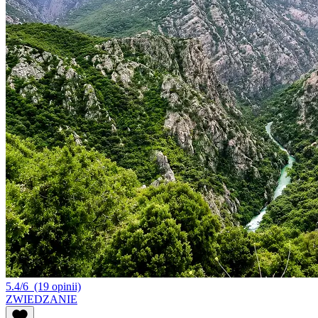
5.4/6
(19 opinii)
ZWIEDZANIE