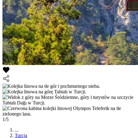
1/5
...
Turcja