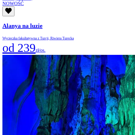
NOWOŚĆ
Alanya na luzie
Wycieczka fakultatywna z Turcji, Riwiera Turecka
od 239
zł/os.