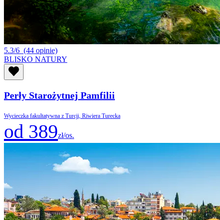
5.3/6
(44 opinie)
BLISKO NATURY
Perły Starożytnej Pamfilii
Wycieczka fakultatywna z Turcji, Riwiera Turecka
od 389
zł/os.