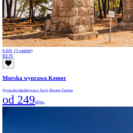
6.0/6
(3 opinie)
REJS
Morska wyprawa Kemer
Wycieczka fakultatywna z Turcji, Riwiera Turecka
od 249
zł/os.