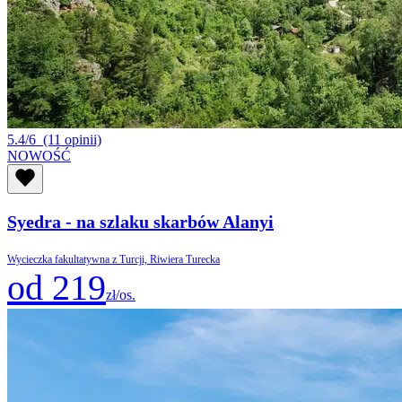
5.4/6
(11 opinii)
NOWOŚĆ
Syedra - na szlaku skarbów Alanyi
Wycieczka fakultatywna z Turcji, Riwiera Turecka
od 219
zł/os.