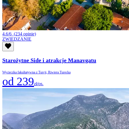
4.6/6
(234 opinie)
ZWIEDZANIE
Starożytne Side i atrakcje Manavgatu
Wycieczka fakultatywna z Turcji, Riwiera Turecka
od 239
zł/os.