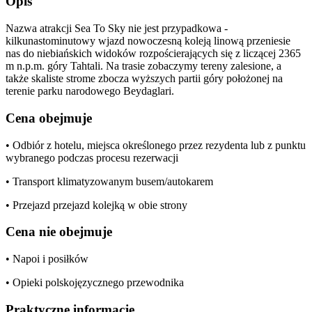
Opis
Nazwa atrakcji Sea To Sky nie jest przypadkowa -
kilkunastominutowy wjazd nowoczesną koleją linową przeniesie
nas do niebiańskich widoków rozpościerających się z liczącej 2365
m n.p.m. góry Tahtali. Na trasie zobaczymy tereny zalesione, a
także skaliste strome zbocza wyższych partii góry położonej na
terenie parku narodowego Beydaglari.
Cena obejmuje
• Odbiór z hotelu, miejsca określonego przez rezydenta lub z punktu
wybranego podczas procesu rezerwacji
• Transport klimatyzowanym busem/autokarem
• Przejazd przejazd kolejką w obie strony
Cena nie obejmuje
• Napoi i posiłków
• Opieki polskojęzycznego przewodnika
Praktyczne informacje