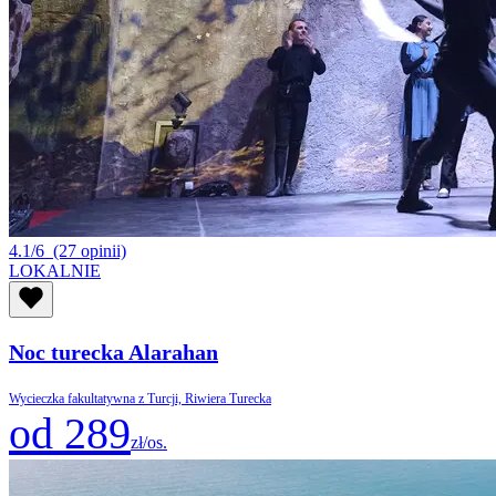
4.1/6
(27 opinii)
LOKALNIE
Noc turecka Alarahan
Wycieczka fakultatywna z Turcji, Riwiera Turecka
od 289
zł/os.