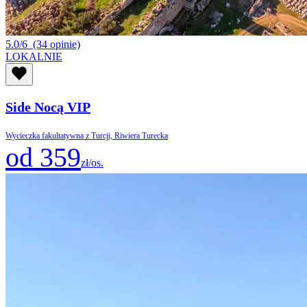
5.0/6
(34 opinie)
LOKALNIE
Side Nocą VIP
Wycieczka fakultatywna z Turcji, Riwiera Turecka
od 359
zł/os.