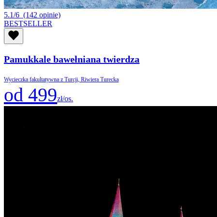
5.1/6
(142 opinie)
BESTSELLER
Pamukkale bawełniana twierdza
Wycieczka fakultatywna z Turcji, Riwiera Turecka
od 499
zł/os.