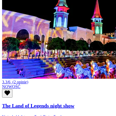
3.3/6
(2 opinie)
NOWOŚĆ
The Land of Legends night show