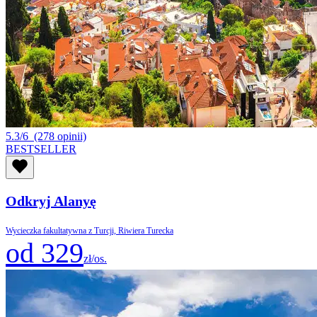
5.3/6
(278 opinii)
BESTSELLER
Odkryj Alanyę
Wycieczka fakultatywna z Turcji, Riwiera Turecka
od 329
zł/os.