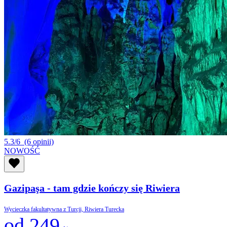
5.3/6
(6 opinii)
NOWOŚĆ
Gazipaşa - tam gdzie kończy się Riwiera
Wycieczka fakultatywna z Turcji, Riwiera Turecka
od 249