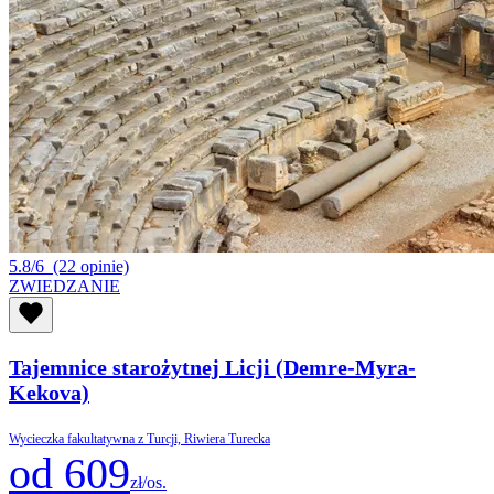
5.8/6
(22 opinie)
ZWIEDZANIE
Tajemnice starożytnej Licji (Demre-Myra-
Kekova)
Wycieczka fakultatywna z Turcji, Riwiera Turecka
od 609
zł/os.