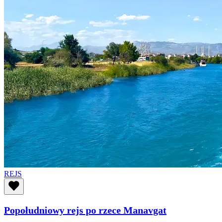
REJS
Popołudniowy rejs po rzece Manavgat