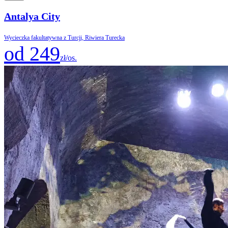
Antalya City
Wycieczka fakultatywna z Turcji, Riwiera Turecka
od 249
zł/os.