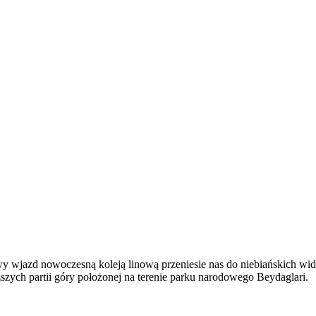
y wjazd nowoczesną koleją linową przeniesie nas do niebiańskich wido
ższych partii góry położonej na terenie parku narodowego Beydaglari.