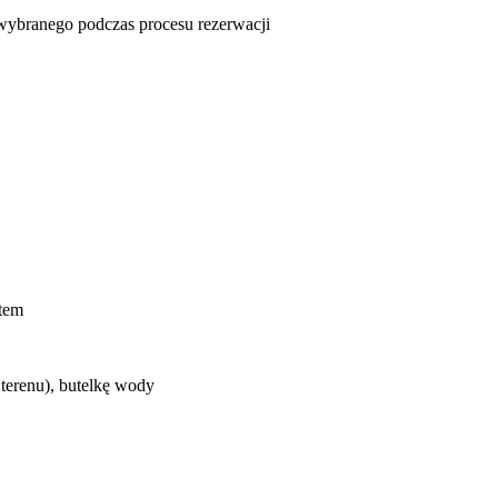
u wybranego podczas procesu rezerwacji
ntem
 terenu), butelkę wody