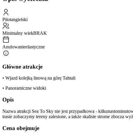
Pilot
angielski
Minimalny wiek
BRAK
Anulowanie
elastyczne
Główne atrakcje
• Wjazd kolejką linową na górę Tahtali
• Panoramiczne widoki
Opis
Nazwa atrakcji Sea To Sky nie jest przypadkowa - kilkunastominutow
trasie zobaczymy tereny zalesione, a także skaliste strome zbocza wy
Cena obejmuje