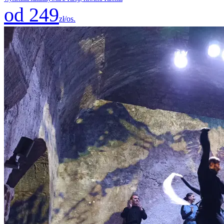
od 249
zł/os.