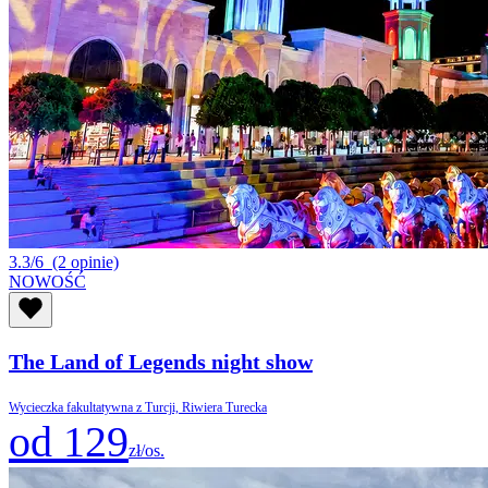
3.3/6
(2 opinie)
NOWOŚĆ
The Land of Legends night show
Wycieczka fakultatywna z Turcji, Riwiera Turecka
od 129
zł/os.