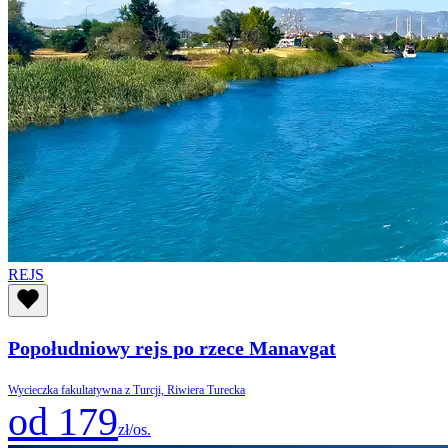
REJS
Popołudniowy rejs po rzece Manavgat
Wycieczka fakultatywna z Turcji, Riwiera Turecka
od 179
zł/os.