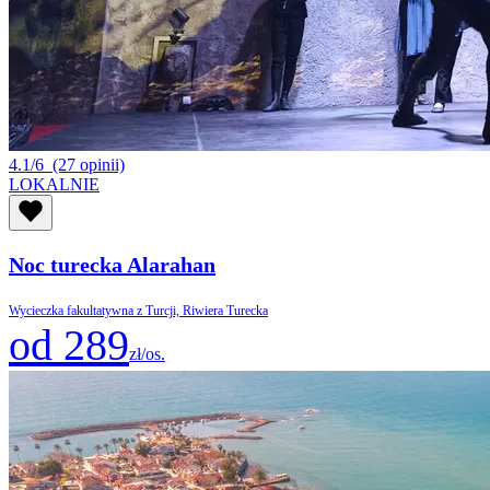
4.1/6
(27 opinii)
LOKALNIE
Noc turecka Alarahan
Wycieczka fakultatywna z Turcji, Riwiera Turecka
od 289
zł/os.