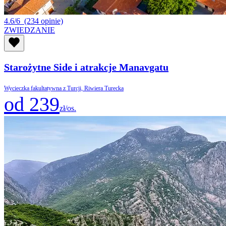
4.6/6
(234 opinie)
ZWIEDZANIE
Starożytne Side i atrakcje Manavgatu
Wycieczka fakultatywna z Turcji, Riwiera Turecka
od 239
zł/os.