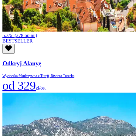
5.3/6
(278 opinii)
BESTSELLER
Odkryj Alanyę
Wycieczka fakultatywna z Turcji, Riwiera Turecka
od 329
zł/os.