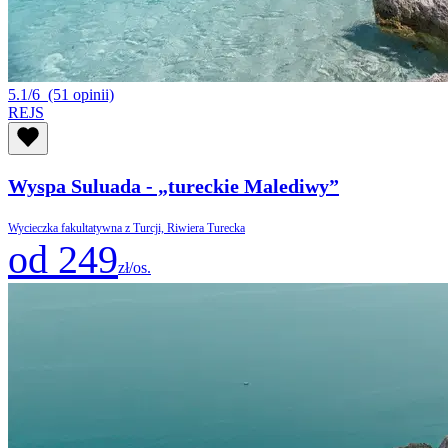
5.1/6
(51 opinii)
REJS
Wyspa Suluada - „tureckie Malediwy”
Wycieczka fakultatywna z Turcji, Riwiera Turecka
od 249
zł/os.