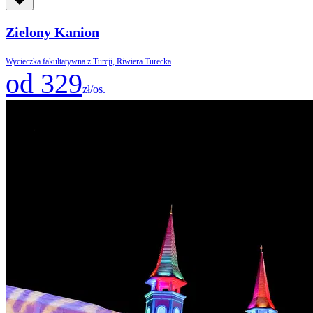
Zielony Kanion
Wycieczka fakultatywna z Turcji, Riwiera Turecka
od 329
zł/os.