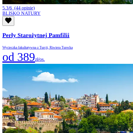
5.3/6
(44 opinie)
BLISKO NATURY
Perły Starożytnej Pamfilii
Wycieczka fakultatywna z Turcji, Riwiera Turecka
od 389
zł/os.