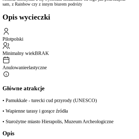
sam, z Rainbow czy z innym biurem podróży
Opis wycieczki
Pilot
polski
Minimalny wiek
BRAK
Anulowanie
elastyczne
Główne atrakcje
• Pamukkale - turecki cud przyrody (UNESCO)
• Wapienne tarasy i gorące źródła
• Starożytne miasto Hierapolis, Muzeum Archeologiczne
Opis