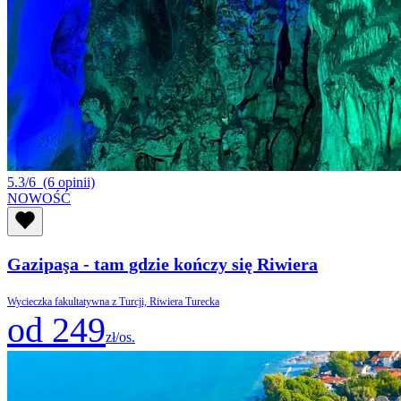
5.3/6
(6 opinii)
NOWOŚĆ
Gazipaşa - tam gdzie kończy się Riwiera
Wycieczka fakultatywna z Turcji, Riwiera Turecka
od 249
zł/os.