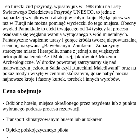
Ten turecki cud przyrody, wpisany już w 1988 roku na Listę
Światowego Dziedzictwa Przyrody UNESCO, to jedna z
najbardziej wyjątkowych atrakcji w całym kraju. Będąc pierwszy
raz w Turcji nie można pominąć wycieczki do tego miejsca. Obecny
wygląd Pamukkale to efekt trwającego od 14 tysięcy lat procesu
osadzania się węglanu wapnia wytrącanego z wód mineralnych.
Fantastyczne wapienne tarasy i gorące źródła tworzą niepowtarzalną
scenerię, nazywaną „Bawełnianym Zamkiem”. Zobaczymy
starożytne miasto Hierapolis, znane z jednej z największych
nekropolii na terenie Azji Mniejszej, jak również Muzeum
Archeologiczne. W drodze powrotnej zatrzymamy się nad
malowniczym jeziorem Salda czyli „tureckimi Malediwami” oraz na
pokaz mody i wizytę w centrum skórzanym, gdzie nabyć można
najnowsze kroje i fasony kurtek, torebek i innych wyrobów.
Cena obejmuje
• Odbiór z hotelu, miejsca określonego przez rezydenta lub z punktu
wybranego podczas procesu rezerwacji
• Transport klimatyzowanym busem lub autokarem
• Opiekę polskojęzycznego pilota