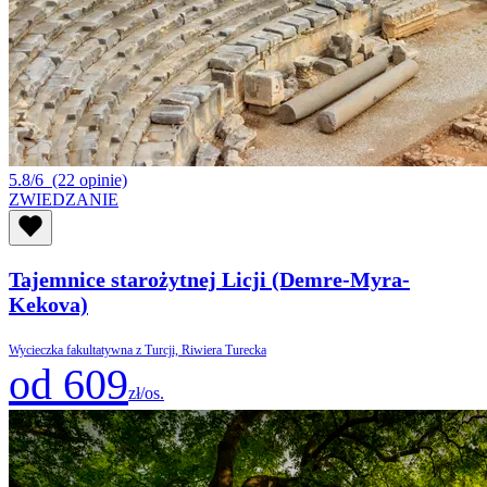
5.8/6
(22 opinie)
ZWIEDZANIE
Tajemnice starożytnej Licji (Demre-Myra-
Kekova)
Wycieczka fakultatywna z Turcji, Riwiera Turecka
od 609
zł/os.