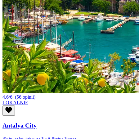
4.6/6
(56 opinii)
LOKALNIE
Antalya City
Wycieczka fakultatywna z Turcji, Riwiera Turecka