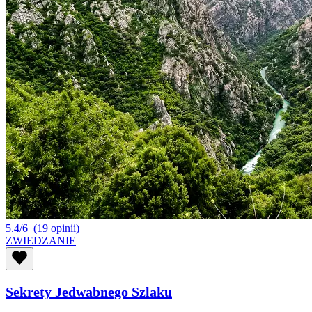
5.4/6
(19 opinii)
ZWIEDZANIE
Sekrety Jedwabnego Szlaku