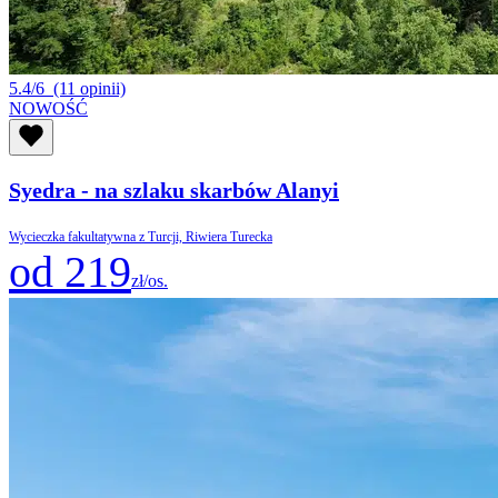
5.4/6
(11 opinii)
NOWOŚĆ
Syedra - na szlaku skarbów Alanyi
Wycieczka fakultatywna z Turcji, Riwiera Turecka
od 219
zł/os.