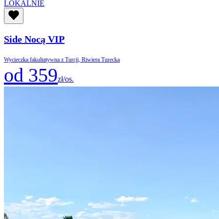
LOKALNIE
Side Nocą VIP
Wycieczka fakultatywna z Turcji, Riwiera Turecka
od 359
zł/os.