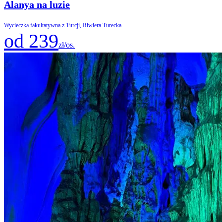
Alanya na luzie
Wycieczka fakultatywna z Turcji, Riwiera Turecka
od 239
zł/os.