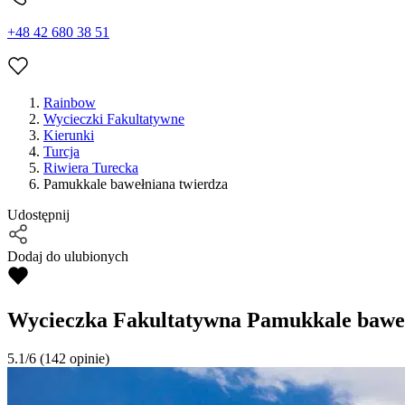
+48 42 680 38 51
Rainbow
Wycieczki Fakultatywne
Kierunki
Turcja
Riwiera Turecka
Pamukkale bawełniana twierdza
Udostępnij
Dodaj do ulubionych
Wycieczka Fakultatywna
Pamukkale baweł
5.1/6
(142 opinie)