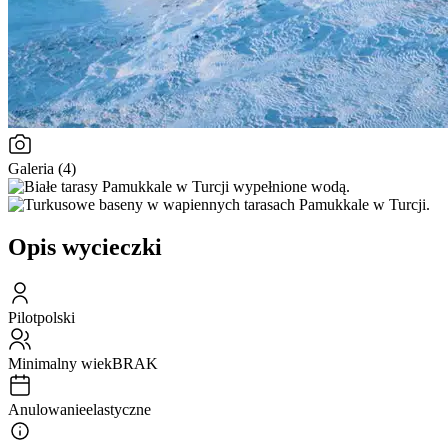
Galeria (4)
Opis wycieczki
Pilot
polski
Minimalny wiek
BRAK
Anulowanie
elastyczne