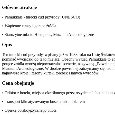
Główne atrakcje
• Pamukkale - turecki cud przyrody (UNESCO)
• Wapienne tarasy i gorące źródła
• Starożytne miasto Hierapolis, Muzeum Archeologiczne
Opis
Ten turecki cud przyrody, wpisany już w 1988 roku na Listę Świato
pominąć wycieczki do tego miejsca. Obecny wygląd Pamukkale to efek
gorące źródła tworzą niepowtarzalną scenerię, nazywaną „Bawełniany
Muzeum Archeologiczne. W drodze powrotnej zatrzymamy się nad ma
najnowsze kroje i fasony kurtek, torebek i innych wyrobów.
Cena obejmuje
• Odbiór z hotelu, miejsca określonego przez rezydenta lub z punkt
• Transport klimatyzowanym busem lub autokarem
• Opiekę polskojęzycznego pilota