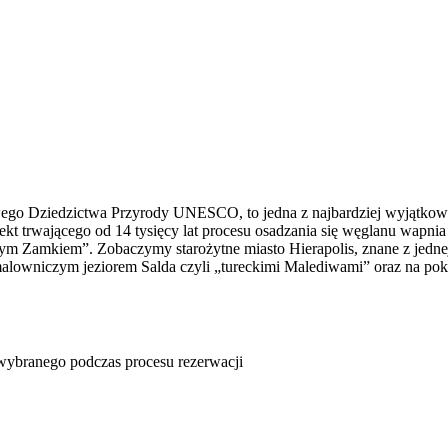
wego Dziedzictwa Przyrody UNESCO, to jedna z najbardziej wyjątkowy
t trwającego od 14 tysięcy lat procesu osadzania się węglanu wapnia
m Zamkiem”. Zobaczymy starożytne miasto Hierapolis, znane z jednej z
lowniczym jeziorem Salda czyli „tureckimi Malediwami” oraz na po
u wybranego podczas procesu rezerwacji