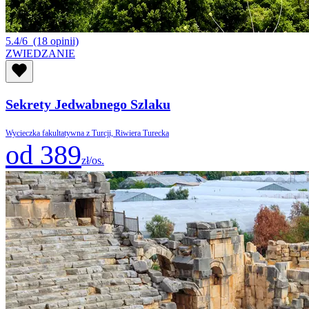
5.4/6
(18 opinii)
ZWIEDZANIE
Sekrety Jedwabnego Szlaku
Wycieczka fakultatywna z Turcji, Riwiera Turecka
od 389
zł/os.