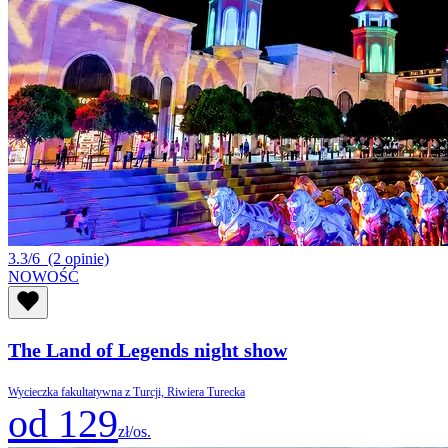
3.3/6
(2 opinie)
NOWOŚĆ
The Land of Legends night show
Wycieczka fakultatywna z Turcji, Riwiera Turecka
od 129
zł/os.