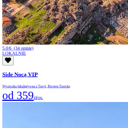
5.0/6
(34 opinie)
LOKALNIE
Side Nocą VIP
Wycieczka fakultatywna z Turcji, Riwiera Turecka
od 359
zł/os.