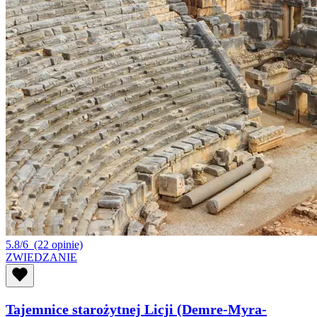
5.8/6
(22 opinie)
ZWIEDZANIE
Tajemnice starożytnej Licji (Demre-Myra-