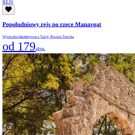
REJS
Popołudniowy rejs po rzece Manavgat
Wycieczka fakultatywna z Turcji, Riwiera Turecka
od 179
zł/os.