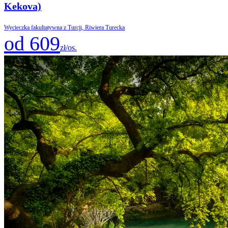
Kekova)
Wycieczka fakultatywna z Turcji, Riwiera Turecka
od 609
zł/os.