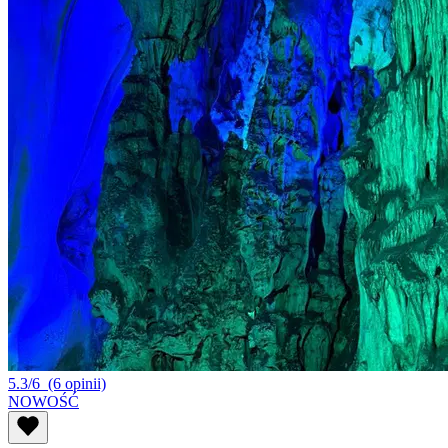
5.3/6
(6 opinii)
NOWOŚĆ