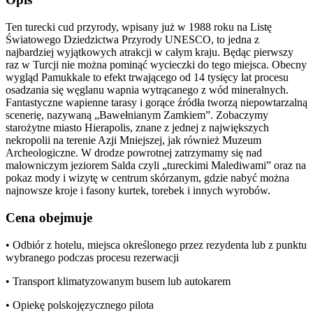
Ten turecki cud przyrody, wpisany już w 1988 roku na Listę
Światowego Dziedzictwa Przyrody UNESCO, to jedna z
najbardziej wyjątkowych atrakcji w całym kraju. Będąc pierwszy
raz w Turcji nie można pominąć wycieczki do tego miejsca. Obecny
wygląd Pamukkale to efekt trwającego od 14 tysięcy lat procesu
osadzania się węglanu wapnia wytrącanego z wód mineralnych.
Fantastyczne wapienne tarasy i gorące źródła tworzą niepowtarzalną
scenerię, nazywaną „Bawełnianym Zamkiem”. Zobaczymy
starożytne miasto Hierapolis, znane z jednej z największych
nekropolii na terenie Azji Mniejszej, jak również Muzeum
Archeologiczne. W drodze powrotnej zatrzymamy się nad
malowniczym jeziorem Salda czyli „tureckimi Malediwami” oraz na
pokaz mody i wizytę w centrum skórzanym, gdzie nabyć można
najnowsze kroje i fasony kurtek, torebek i innych wyrobów.
Cena obejmuje
• Odbiór z hotelu, miejsca określonego przez rezydenta lub z punktu
wybranego podczas procesu rezerwacji
• Transport klimatyzowanym busem lub autokarem
• Opiekę polskojęzycznego pilota