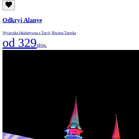
Odkryj Alanyę
Wycieczka fakultatywna z Turcji, Riwiera Turecka
od 329
zł/os.