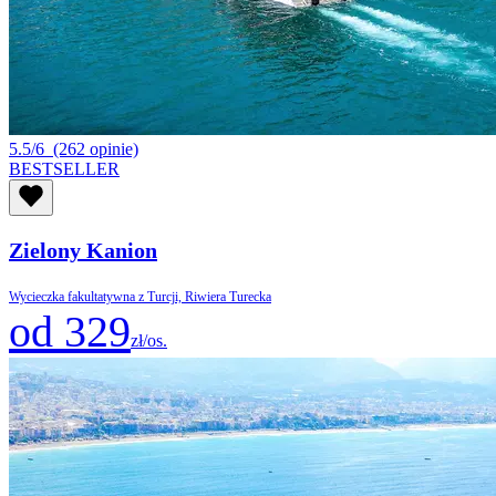
5.5/6
(262 opinie)
BESTSELLER
Zielony Kanion
Wycieczka fakultatywna z Turcji, Riwiera Turecka
od 329
zł/os.