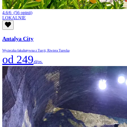
4.6/6
(56 opinii)
LOKALNIE
Antalya City
Wycieczka fakultatywna z Turcji, Riwiera Turecka
od 249
zł/os.