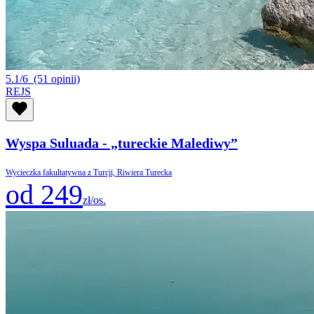
5.1/6
(51 opinii)
REJS
Wyspa Suluada - „tureckie Malediwy”
Wycieczka fakultatywna z Turcji, Riwiera Turecka
od 249
zł/os.