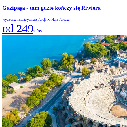
Gazipaşa - tam gdzie kończy się Riwiera
Wycieczka fakultatywna z Turcji, Riwiera Turecka
od 249
zł/os.