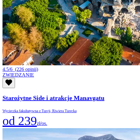
4.5/6
(226 opinii)
ZWIEDZANIE
Starożytne Side i atrakcje Manavgatu
Wycieczka fakultatywna z Turcji, Riwiera Turecka
od 239
zł/os.