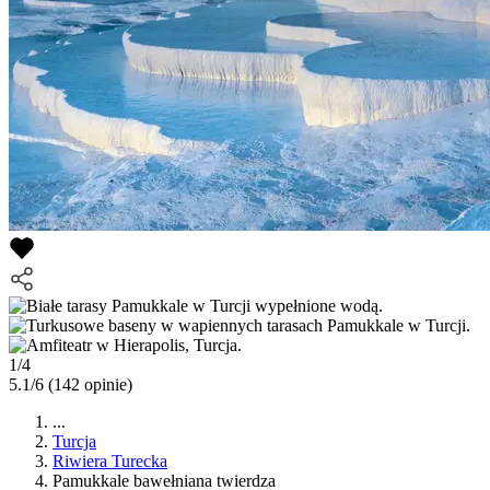
1/4
5.1/6
(142 opinie)
...
Turcja
Riwiera Turecka
Pamukkale bawełniana twierdza