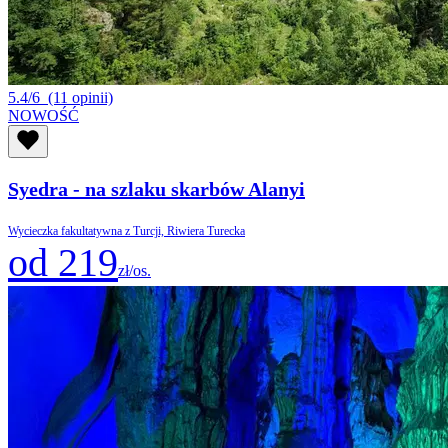
5.4/6
(11 opinii)
NOWOŚĆ
Syedra - na szlaku skarbów Alanyi
Wycieczka fakultatywna z Turcji, Riwiera Turecka
od 219
zł/os.