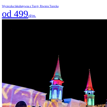
Wycieczka fakultatywna z Turcji, Riwiera Turecka
od 499
zł/os.