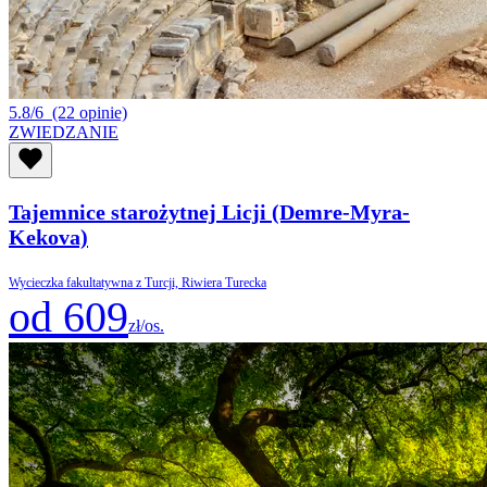
5.8/6
(22 opinie)
ZWIEDZANIE
Tajemnice starożytnej Licji (Demre-Myra-
Kekova)
Wycieczka fakultatywna z Turcji, Riwiera Turecka
od 609
zł/os.