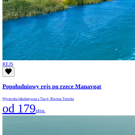
REJS
Popołudniowy rejs po rzece Manavgat
Wycieczka fakultatywna z Turcji, Riwiera Turecka
od 179
zł/os.