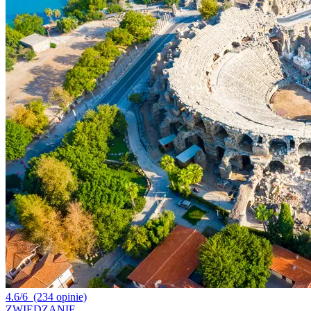
4.6/6
(234 opinie)
ZWIEDZANIE