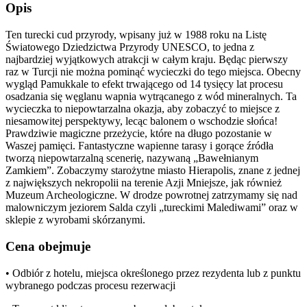
Opis
Ten turecki cud przyrody, wpisany już w 1988 roku na Listę
Światowego Dziedzictwa Przyrody UNESCO, to jedna z
najbardziej wyjątkowych atrakcji w całym kraju. Będąc pierwszy
raz w Turcji nie można pominąć wycieczki do tego miejsca. Obecny
wygląd Pamukkale to efekt trwającego od 14 tysięcy lat procesu
osadzania się węglanu wapnia wytrącanego z wód mineralnych. Ta
wycieczka to niepowtarzalna okazja, aby zobaczyć to miejsce z
niesamowitej perspektywy, lecąc balonem o wschodzie słońca!
Prawdziwie magiczne przeżycie, które na długo pozostanie w
Waszej pamięci. Fantastyczne wapienne tarasy i gorące źródła
tworzą niepowtarzalną scenerię, nazywaną „Bawełnianym
Zamkiem”. Zobaczymy starożytne miasto Hierapolis, znane z jednej
z największych nekropolii na terenie Azji Mniejsze, jak również
Muzeum Archeologiczne. W drodze powrotnej zatrzymamy się nad
malowniczym jeziorem Salda czyli „tureckimi Malediwami” oraz w
sklepie z wyrobami skórzanymi.
Cena obejmuje
• Odbiór z hotelu, miejsca określonego przez rezydenta lub z punktu
wybranego podczas procesu rezerwacji