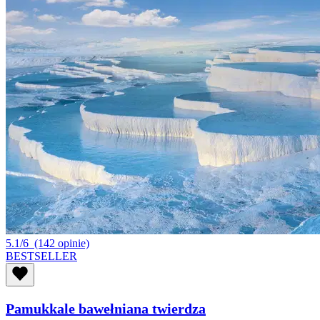
5.1/6
(142 opinie)
BESTSELLER
Pamukkale bawełniana twierdza