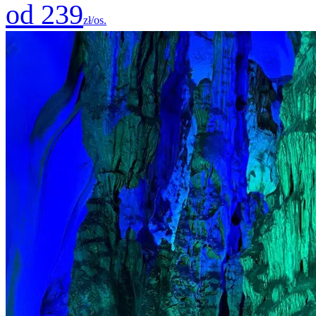
od 239
zł/os.