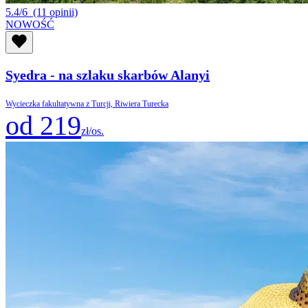
5.4/6
(11 opinii)
NOWOŚĆ
Syedra - na szlaku skarbów Alanyi
Wycieczka fakultatywna z Turcji, Riwiera Turecka
od 219
zł/os.