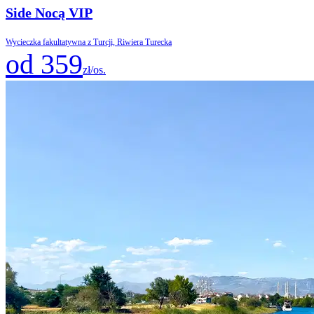
Side Nocą VIP
Wycieczka fakultatywna z Turcji, Riwiera Turecka
od 359
zł/os.