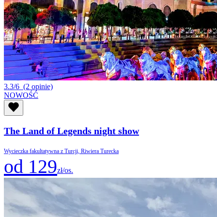
3.3/6
(2 opinie)
NOWOŚĆ
The Land of Legends night show
Wycieczka fakultatywna z Turcji, Riwiera Turecka
od 129
zł/os.