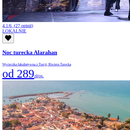
4.1/6
(27 opinii)
LOKALNIE
Noc turecka Alarahan
Wycieczka fakultatywna z Turcji, Riwiera Turecka
od 289
zł/os.