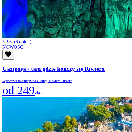
5.3/6
(6 opinii)
NOWOŚĆ
Gazipaşa - tam gdzie kończy się Riwiera
Wycieczka fakultatywna z Turcji, Riwiera Turecka
od 249
zł/os.