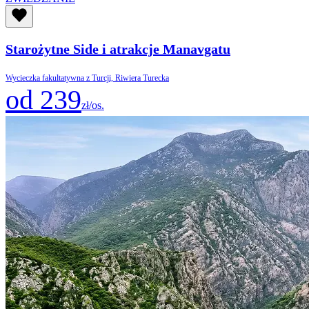
Starożytne Side i atrakcje Manavgatu
Wycieczka fakultatywna z Turcji, Riwiera Turecka
od 239
zł/os.