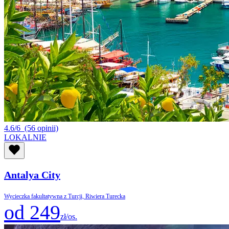
4.6/6
(56 opinii)
LOKALNIE
Antalya City
Wycieczka fakultatywna z Turcji, Riwiera Turecka
od 249
zł/os.