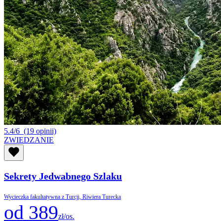
5.4/6
(19 opinii)
ZWIEDZANIE
Sekrety Jedwabnego Szlaku
Wycieczka fakultatywna z Turcji, Riwiera Turecka
od 389
zł/os.