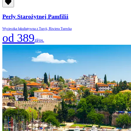
Perły Starożytnej Pamfilii
Wycieczka fakultatywna z Turcji, Riwiera Turecka
od 389
zł/os.