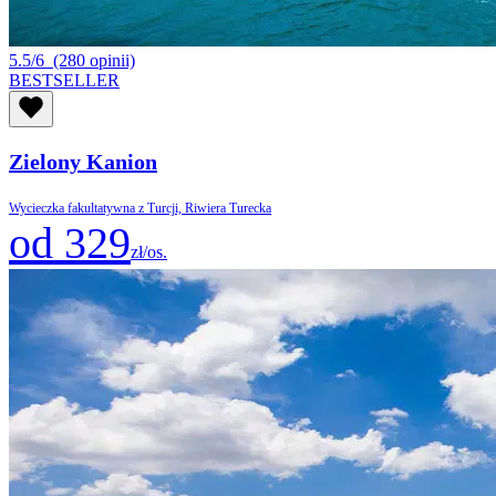
5.5/6
(280 opinii)
BESTSELLER
Zielony Kanion
Wycieczka fakultatywna z Turcji, Riwiera Turecka
od 329
zł/os.