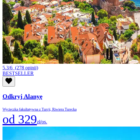
5.3/6
(278 opinii)
BESTSELLER
Odkryj Alanyę
Wycieczka fakultatywna z Turcji, Riwiera Turecka
od 329
zł/os.