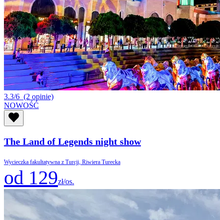
3.3/6
(2 opinie)
NOWOŚĆ
The Land of Legends night show
Wycieczka fakultatywna z Turcji, Riwiera Turecka
od 129
zł/os.