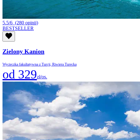
5.5/6
(280 opinii)
BESTSELLER
Zielony Kanion
Wycieczka fakultatywna z Turcji, Riwiera Turecka
od 329
zł/os.