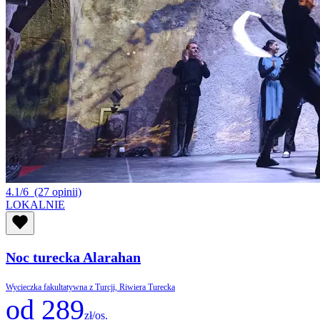
4.1/6
(27 opinii)
LOKALNIE
Noc turecka Alarahan
Wycieczka fakultatywna z Turcji, Riwiera Turecka
od 289
zł/os.