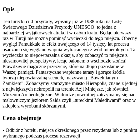
Opis
Ten turecki cud przyrody, wpisany już w 1988 roku na Listę
Światowego Dziedzictwa Przyrody UNESCO, to jedna z
najbardziej wyjątkowych atrakcji w całym kraju. Będąc pierwszy
raz w Turcji nie można pominąć wycieczki do tego miejsca. Obecny
wygląd Pamukkale to efekt trwającego od 14 tysięcy lat procesu
osadzania się węglanu wapnia wytrącanego z wód mineralnych. Ta
wycieczka to niepowtarzalna okazja, aby zobaczyć to miejsce z
niesamowitej perspektywy, lecąc balonem o wschodzie słońca!
Prawdziwie magiczne przeżycie, które na długo pozostanie w
Waszej pamięci. Fantastyczne wapienne tarasy i gorące źródła
tworzą niepowtarzalną scenerię, nazywaną „Bawełnianym
Zamkiem”. Zobaczymy starożytne miasto Hierapolis, znane z jednej
z największych nekropolii na terenie Azji Mniejsze, jak również
Muzeum Archeologiczne. W drodze powrotnej zatrzymamy się nad
malowniczym jeziorem Salda czyli „tureckimi Malediwami” oraz w
sklepie z wyrobami skórzanymi.
Cena obejmuje
• Odbiór z hotelu, miejsca określonego przez rezydenta lub z punktu
wybranego podczas procesu rezerwacji