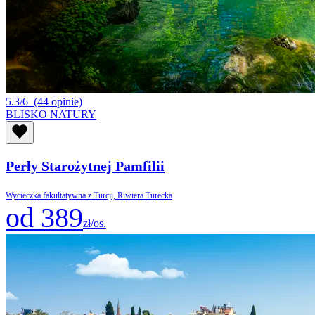
5.3/6
(44 opinie)
BLISKO NATURY
Perły Starożytnej Pamfilii
Wycieczka fakultatywna z Turcji, Riwiera Turecka
od 389
zł/os.