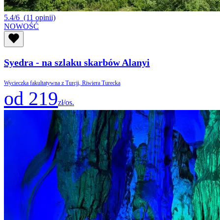
5.4/6
(11 opinii)
NOWOŚĆ
Syedra - na szlaku skarbów Alanyi
Wycieczka fakultatywna z Turcji, Riwiera Turecka
od 219
zł/os.