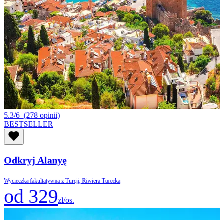
5.3/6
(278 opinii)
BESTSELLER
Odkryj Alanyę
Wycieczka fakultatywna z Turcji, Riwiera Turecka
od 329
zł/os.