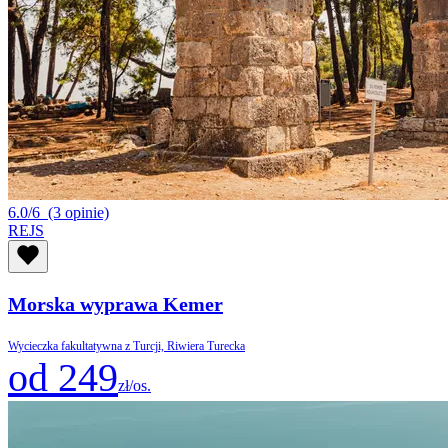
6.0/6
(3 opinie)
REJS
Morska wyprawa Kemer
Wycieczka fakultatywna z Turcji, Riwiera Turecka
od 249
zł/os.