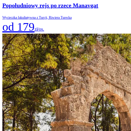
Popołudniowy rejs po rzece Manavgat
Wycieczka fakultatywna z Turcji, Riwiera Turecka
od 179
zł/os.