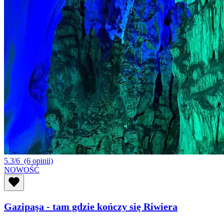
5.3/6
(6 opinii)
NOWOŚĆ
Gazipaşa - tam gdzie kończy się Riwiera