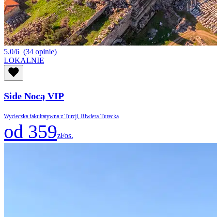
5.0/6
(34 opinie)
LOKALNIE
Side Nocą VIP
Wycieczka fakultatywna z Turcji, Riwiera Turecka
od 359
zł/os.