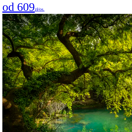
od 609
zł/os.