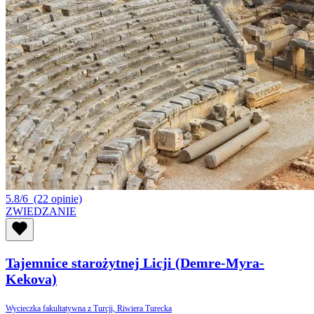
5.8/6
(22 opinie)
ZWIEDZANIE
Tajemnice starożytnej Licji (Demre-Myra-
Kekova)
Wycieczka fakultatywna z Turcji, Riwiera Turecka