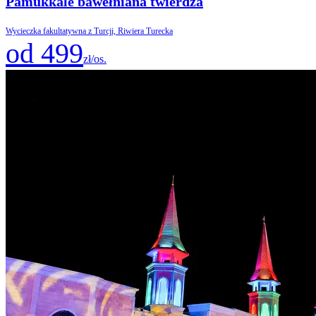
Pamukkale bawełniana twierdza
Wycieczka fakultatywna z Turcji, Riwiera Turecka
od 499
zł/os.