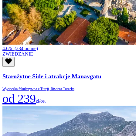
4.6/6
(234 opinie)
ZWIEDZANIE
Starożytne Side i atrakcje Manavgatu
Wycieczka fakultatywna z Turcji, Riwiera Turecka
od 239
zł/os.