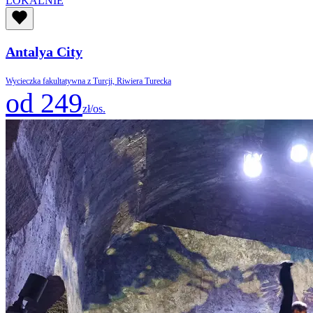
LOKALNIE
Antalya City
Wycieczka fakultatywna z Turcji, Riwiera Turecka
od 249
zł/os.