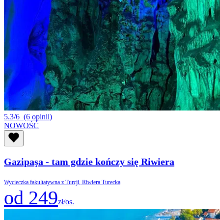
5.3/6
(6 opinii)
NOWOŚĆ
Gazipaşa - tam gdzie kończy się Riwiera
Wycieczka fakultatywna z Turcji, Riwiera Turecka
od 249
zł/os.