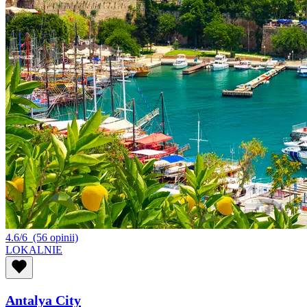
4.6/6
(56 opinii)
LOKALNIE
Antalya City