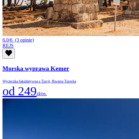
6.0/6
(3 opinie)
REJS
Morska wyprawa Kemer
Wycieczka fakultatywna z Turcji, Riwiera Turecka
od 249
zł/os.