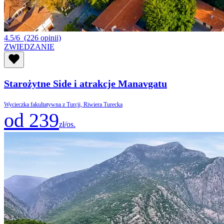
4.5/6
(226 opinii)
ZWIEDZANIE
Starożytne Side i atrakcje Manavgatu
Wycieczka fakultatywna z Turcji, Riwiera Turecka
od 239
zł/os.