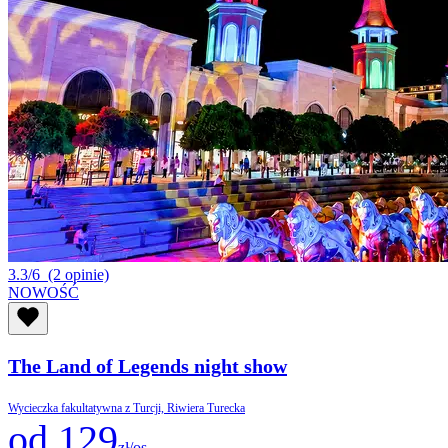
3.3/6
(2 opinie)
NOWOŚĆ
The Land of Legends night show
Wycieczka fakultatywna z Turcji, Riwiera Turecka
od 129
zł/os.