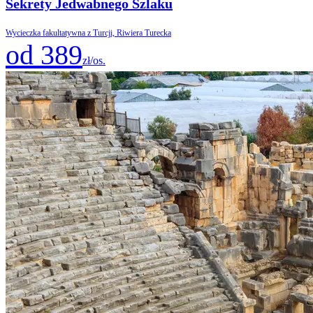
Sekrety Jedwabnego Szlaku
Wycieczka fakultatywna z Turcji, Riwiera Turecka
od 389
zł/os.