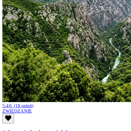
5.4/6
(18 opinii)
ZWIEDZANIE