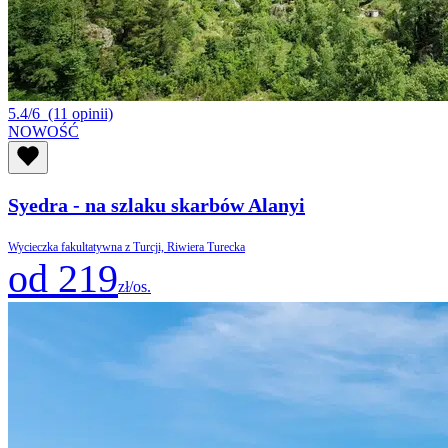
5.4/6
(11 opinii)
NOWOŚĆ
Syedra - na szlaku skarbów Alanyi
Wycieczka fakultatywna z Turcji, Riwiera Turecka
od 219
zł/os.