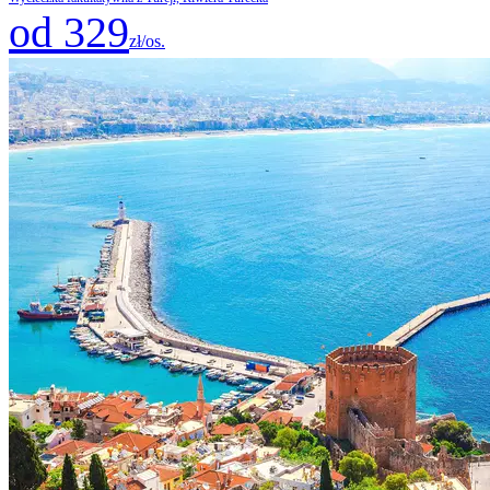
od 329
zł/os.