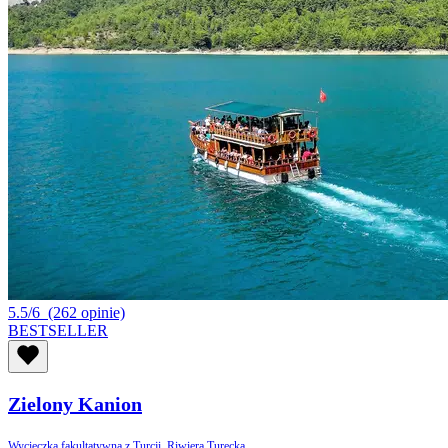
5.5/6
(262 opinie)
BESTSELLER
Zielony Kanion
Wycieczka fakultatywna z Turcji, Riwiera Turecka