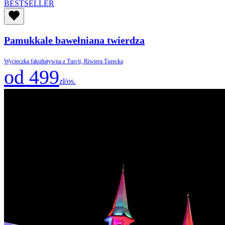
BESTSELLER
Pamukkale bawełniana twierdza
Wycieczka fakultatywna z Turcji, Riwiera Turecka
od 499
zł/os.