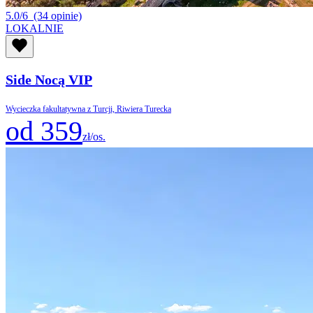
5.0/6
(34 opinie)
LOKALNIE
Side Nocą VIP
Wycieczka fakultatywna z Turcji, Riwiera Turecka
od 359
zł/os.