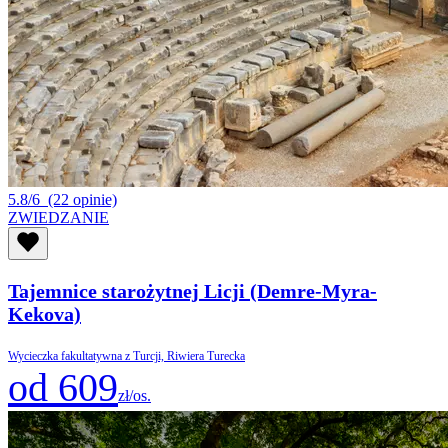
5.8/6
(22 opinie)
ZWIEDZANIE
Tajemnice starożytnej Licji (Demre-Myra-
Kekova)
Wycieczka fakultatywna z Turcji, Riwiera Turecka
od 609
zł/os.