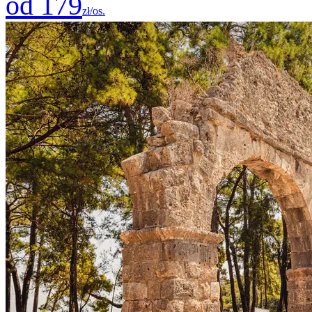
od 179
zł/os.