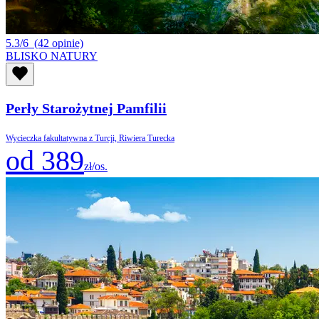
5.3/6
(42 opinie)
BLISKO NATURY
Perły Starożytnej Pamfilii
Wycieczka fakultatywna z Turcji, Riwiera Turecka
od 389
zł/os.