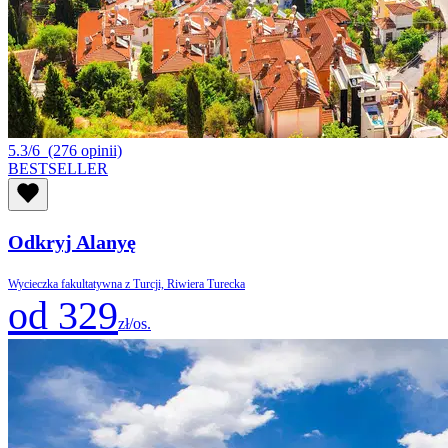
5.3/6
(276 opinii)
BESTSELLER
Odkryj Alanyę
Wycieczka fakultatywna z Turcji, Riwiera Turecka
od 329
zł/os.