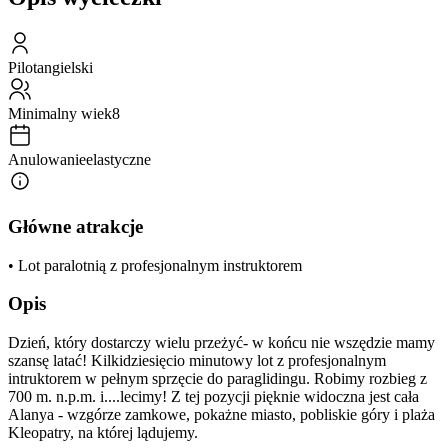
Pilot
angielski
Minimalny wiek
8
Anulowanie
elastyczne
Główne atrakcje
• Lot paralotnią z profesjonalnym instruktorem
Opis
Dzień, który dostarczy wielu przeżyć- w końcu nie wszędzie mamy
szansę latać! Kilkidziesięcio minutowy lot z profesjonalnym
intruktorem w pełnym sprzęcie do paraglidingu. Robimy rozbieg z
700 m. n.p.m. i....lecimy! Z tej pozycji pięknie widoczna jest cała
Alanya - wzgórze zamkowe, pokażne miasto, pobliskie góry i plaża
Kleopatry, na której lądujemy.