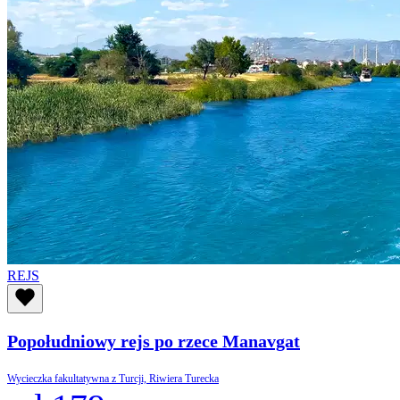
REJS
Popołudniowy rejs po rzece Manavgat
Wycieczka fakultatywna z Turcji, Riwiera Turecka