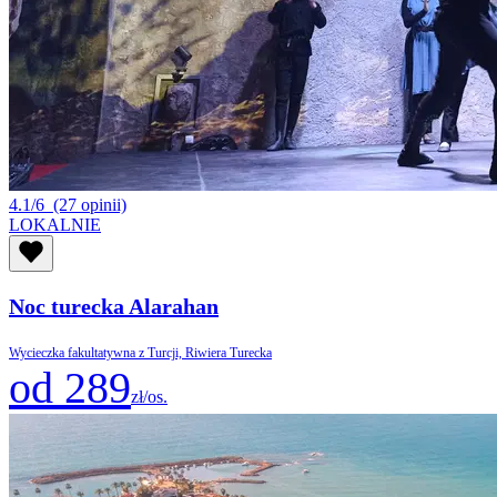
4.1/6
(27 opinii)
LOKALNIE
Noc turecka Alarahan
Wycieczka fakultatywna z Turcji, Riwiera Turecka
od 289
zł/os.