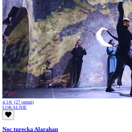
4.1/6
(27 opinii)
LOKALNIE
Noc turecka Alarahan