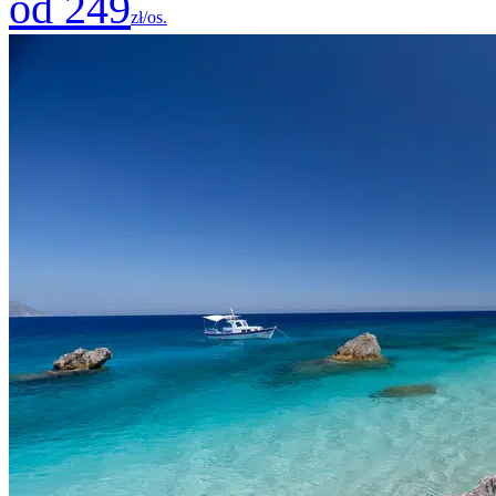
od 249
zł/os.