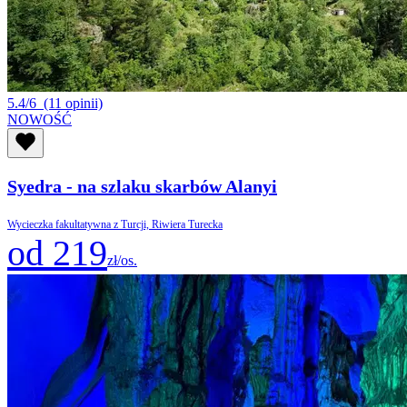
5.4/6
(11 opinii)
NOWOŚĆ
Syedra - na szlaku skarbów Alanyi
Wycieczka fakultatywna z Turcji, Riwiera Turecka
od 219
zł/os.