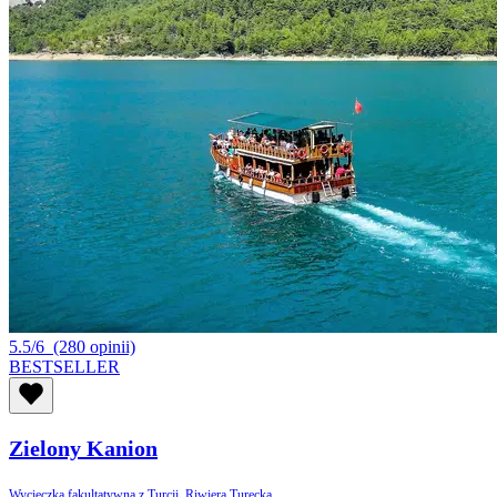
5.5/6
(280 opinii)
BESTSELLER
Zielony Kanion
Wycieczka fakultatywna z Turcji, Riwiera Turecka