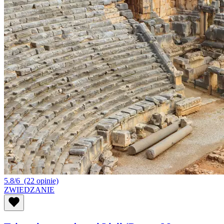
5.8/6
(22 opinie)
ZWIEDZANIE