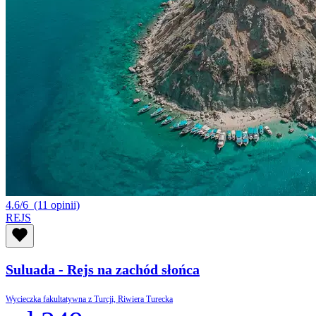
4.6/6
(11 opinii)
REJS
Suluada - Rejs na zachód słońca
Wycieczka fakultatywna z Turcji, Riwiera Turecka