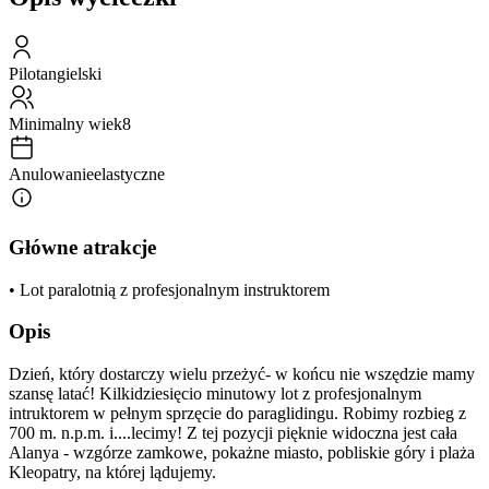
Pilot
angielski
Minimalny wiek
8
Anulowanie
elastyczne
Główne atrakcje
• Lot paralotnią z profesjonalnym instruktorem
Opis
Dzień, który dostarczy wielu przeżyć- w końcu nie wszędzie mamy
szansę latać! Kilkidziesięcio minutowy lot z profesjonalnym
intruktorem w pełnym sprzęcie do paraglidingu. Robimy rozbieg z
700 m. n.p.m. i....lecimy! Z tej pozycji pięknie widoczna jest cała
Alanya - wzgórze zamkowe, pokażne miasto, pobliskie góry i plaża
Kleopatry, na której lądujemy.