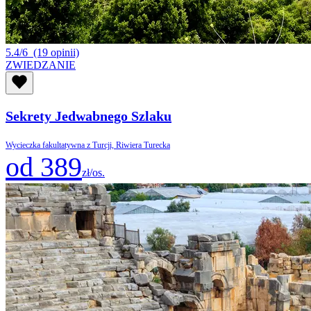
5.4/6
(19 opinii)
ZWIEDZANIE
Sekrety Jedwabnego Szlaku
Wycieczka fakultatywna z Turcji, Riwiera Turecka
od 389
zł/os.