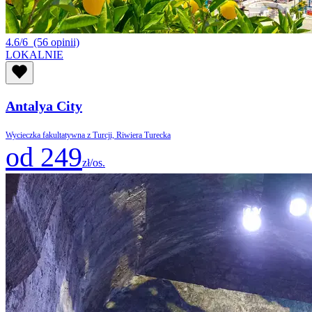
4.6/6
(56 opinii)
LOKALNIE
Antalya City
Wycieczka fakultatywna z Turcji, Riwiera Turecka
od 249
zł/os.