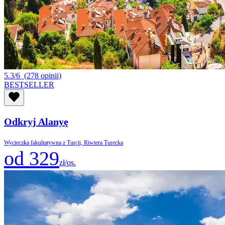
5.3/6
(278 opinii)
BESTSELLER
Odkryj Alanyę
Wycieczka fakultatywna z Turcji, Riwiera Turecka
od 329
zł/os.