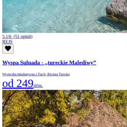
5.1/6
(51 opinii)
REJS
Wyspa Suluada - „tureckie Malediwy”
Wycieczka fakultatywna z Turcji, Riwiera Turecka
od 249
zł/os.