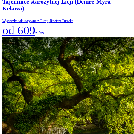
Tajemnice starożytnej Licji (Demre-Myra-
Kekova)
Wycieczka fakultatywna z Turcji, Riwiera Turecka
od 609
zł/os.