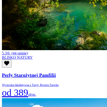
5.3/6
(44 opinie)
BLISKO NATURY
Perły Starożytnej Pamfilii
Wycieczka fakultatywna z Turcji, Riwiera Turecka
od 389
zł/os.