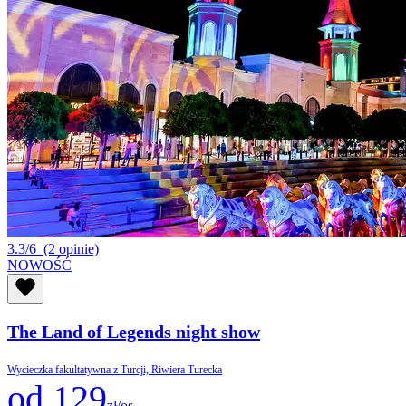
3.3/6
(2 opinie)
NOWOŚĆ
The Land of Legends night show
Wycieczka fakultatywna z Turcji, Riwiera Turecka
od 129
zł/os.