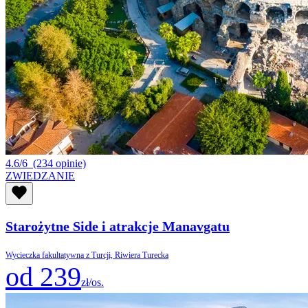
4.6/6
(234 opinie)
ZWIEDZANIE
Starożytne Side i atrakcje Manavgatu
Wycieczka fakultatywna z Turcji, Riwiera Turecka
od 239
zł/os.