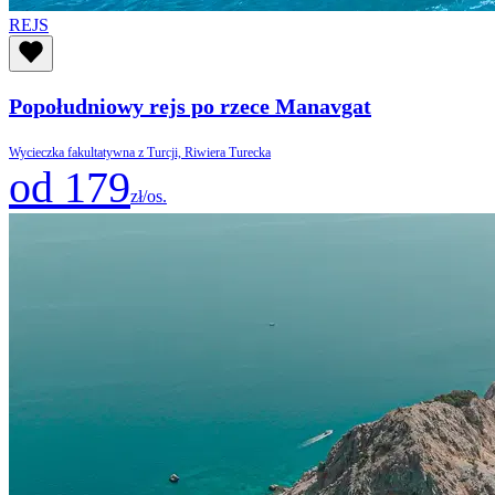
REJS
Popołudniowy rejs po rzece Manavgat
Wycieczka fakultatywna z Turcji, Riwiera Turecka
od 179
zł/os.