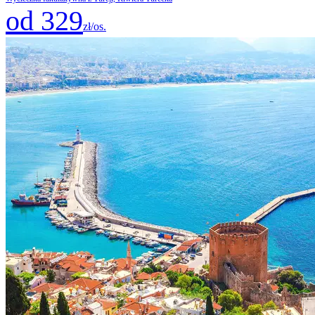
od 329
zł/os.