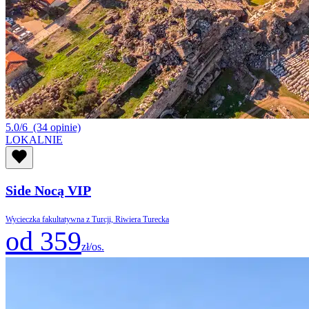
5.0/6
(34 opinie)
LOKALNIE
Side Nocą VIP
Wycieczka fakultatywna z Turcji, Riwiera Turecka
od 359
zł/os.