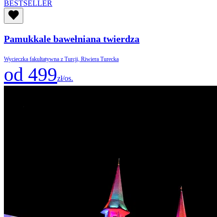
BESTSELLER
Pamukkale bawełniana twierdza
Wycieczka fakultatywna z Turcji, Riwiera Turecka
od 499
zł/os.