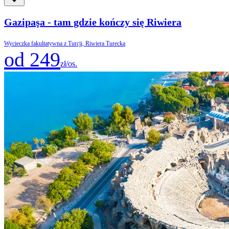
Gazipaşa - tam gdzie kończy się Riwiera
Wycieczka fakultatywna z Turcji, Riwiera Turecka
od 249
zł/os.