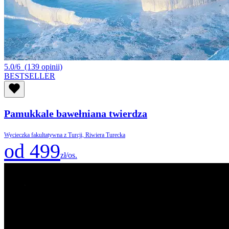
5.0/6
(139 opinii)
BESTSELLER
Pamukkale bawełniana twierdza
Wycieczka fakultatywna z Turcji, Riwiera Turecka
od 499
zł/os.