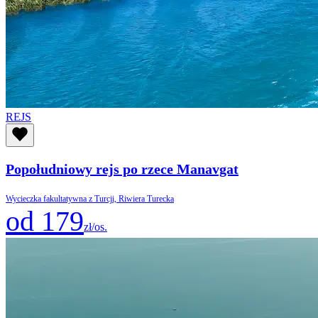
REJS
Popołudniowy rejs po rzece Manavgat
Wycieczka fakultatywna z Turcji, Riwiera Turecka
od 179
zł/os.