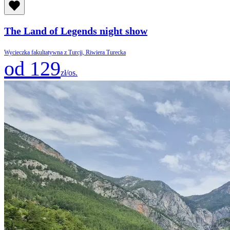
The Land of Legends night show
Wycieczka fakultatywna z Turcji, Riwiera Turecka
od 129
zł/os.