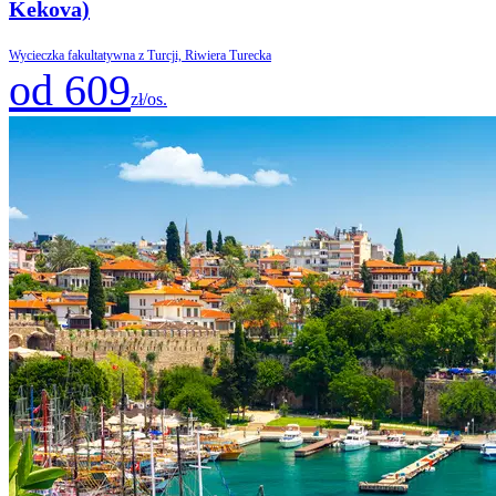
Kekova)
Wycieczka fakultatywna z Turcji, Riwiera Turecka
od 609
zł/os.