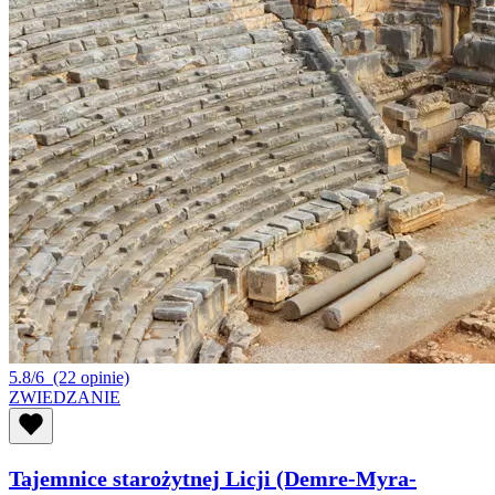
5.8/6
(22 opinie)
ZWIEDZANIE
Tajemnice starożytnej Licji (Demre-Myra-