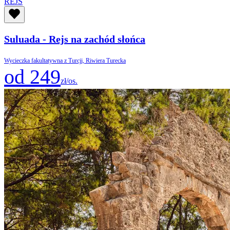
REJS
Suluada - Rejs na zachód słońca
Wycieczka fakultatywna z Turcji, Riwiera Turecka
od 249
zł/os.