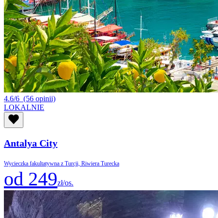
4.6/6
(56 opinii)
LOKALNIE
Antalya City
Wycieczka fakultatywna z Turcji, Riwiera Turecka
od 249
zł/os.