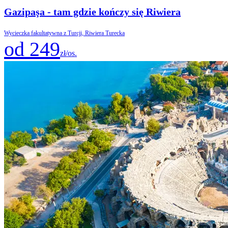
Gazipaşa - tam gdzie kończy się Riwiera
Wycieczka fakultatywna z Turcji, Riwiera Turecka
od 249
zł/os.