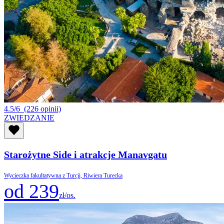
4.5/6
(226 opinii)
ZWIEDZANIE
Starożytne Side i atrakcje Manavgatu
Wycieczka fakultatywna z Turcji, Riwiera Turecka
od 239
zł/os.