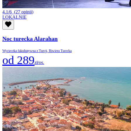
4.1/6
(27 opinii)
LOKALNIE
Noc turecka Alarahan
Wycieczka fakultatywna z Turcji, Riwiera Turecka
od 289
zł/os.