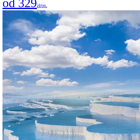
od 329
zł/os.