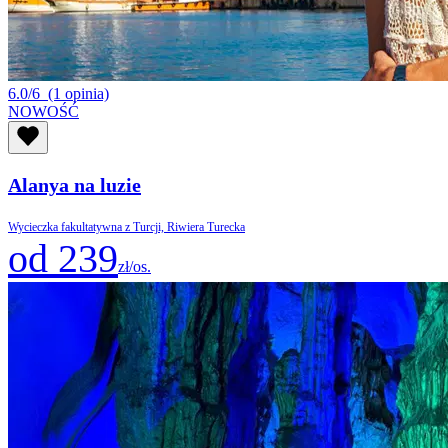
6.0/6
(1 opinia)
NOWOŚĆ
Alanya na luzie
Wycieczka fakultatywna z Turcji, Riwiera Turecka
od 239
zł/os.