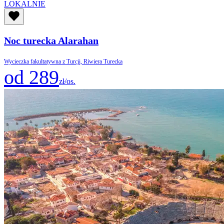
LOKALNIE
Noc turecka Alarahan
Wycieczka fakultatywna z Turcji, Riwiera Turecka
od 289
zł/os.