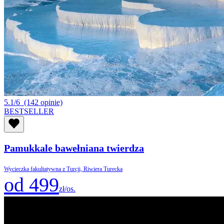
5.1/6
(142 opinie)
BESTSELLER
Pamukkale bawełniana twierdza
Wycieczka fakultatywna z Turcji, Riwiera Turecka
od 499
zł/os.