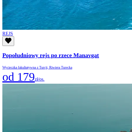
REJS
Popołudniowy rejs po rzece Manavgat
Wycieczka fakultatywna z Turcji, Riwiera Turecka
od 179
zł/os.