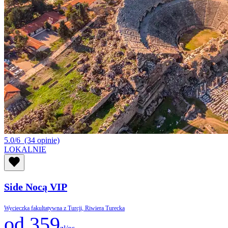
5.0/6
(34 opinie)
LOKALNIE
Side Nocą VIP
Wycieczka fakultatywna z Turcji, Riwiera Turecka
od 359