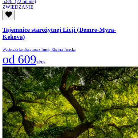
5.8/6
(22 opinie)
ZWIEDZANIE
Tajemnice starożytnej Licji (Demre-Myra-
Kekova)
Wycieczka fakultatywna z Turcji, Riwiera Turecka
od 609
zł/os.