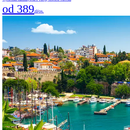
od 389
zł/os.