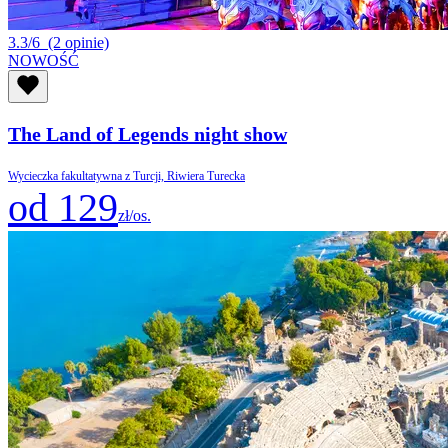
3.3/6
(2 opinie)
NOWOŚĆ
The Land of Legends night show
Wycieczka fakultatywna z Turcji, Riwiera Turecka
od 129
zł/os.