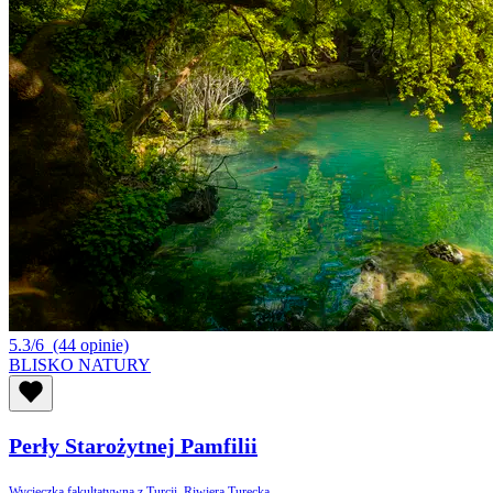
5.3/6
(44 opinie)
BLISKO NATURY
Perły Starożytnej Pamfilii
Wycieczka fakultatywna z Turcji, Riwiera Turecka