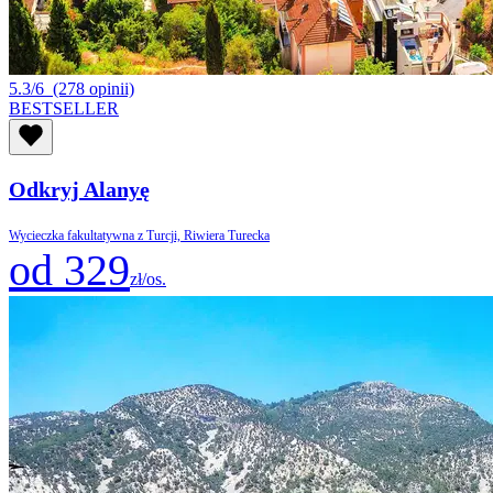
5.3/6
(278 opinii)
BESTSELLER
Odkryj Alanyę
Wycieczka fakultatywna z Turcji, Riwiera Turecka
od 329
zł/os.