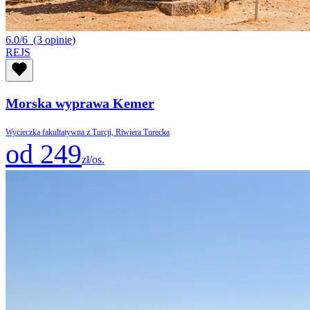
6.0/6
(3 opinie)
REJS
Morska wyprawa Kemer
Wycieczka fakultatywna z Turcji, Riwiera Turecka
od 249
zł/os.