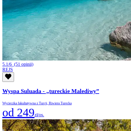
5.1/6
(51 opinii)
REJS
Wyspa Suluada - „tureckie Malediwy”
Wycieczka fakultatywna z Turcji, Riwiera Turecka
od 249
zł/os.