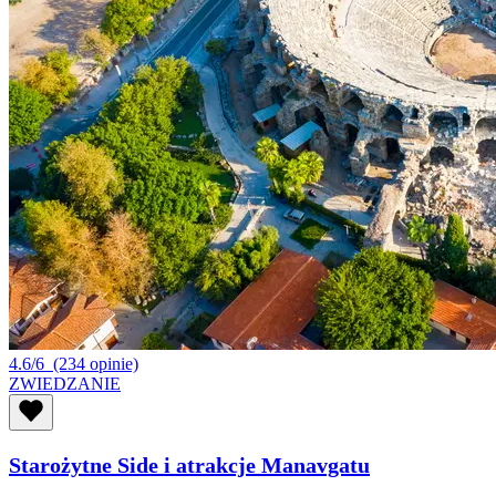
4.6/6
(234 opinie)
ZWIEDZANIE
Starożytne Side i atrakcje Manavgatu