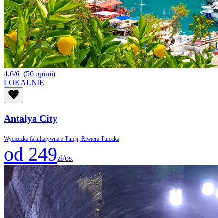
4.6/6
(56 opinii)
LOKALNIE
Antalya City
Wycieczka fakultatywna z Turcji, Riwiera Turecka
od 249
zł/os.