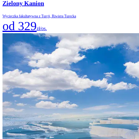
Zielony Kanion
Wycieczka fakultatywna z Turcji, Riwiera Turecka
od 329
zł/os.