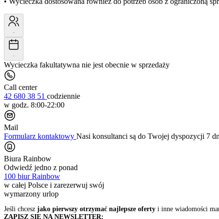
• Wycieczka dostosowana również do potrzeb osób z ograniczoną s
-
-
Wycieczka fakultatywna nie jest obecnie w sprzedaży
Call center
42 680 38 51
codziennie
w godz. 8:00-22:00
Mail
Formularz kontaktowy
Nasi konsultanci są do Twojej dyspozycji 7 d
Biura Rainbow
Odwiedź jedno z ponad
100 biur Rainbow
w całej Polsce i zarezerwuj swój
wymarzony urlop
Jeśli chcesz
jako pierwszy otrzymać najlepsze oferty
i inne wiadomości ma
ZAPISZ SIĘ NA NEWSLETTER: