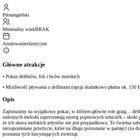
Pilot
angielski
Minimalny wiek
BRAK
Anulowanie
elastyczne
Główne atrakcje
• Pokaz delfinów, fok i lwów morskich
• Możliwość pływania z delfinami (opcja dodatkowo płatna ok. 150
Opis
Zapraszamy na wyjątkowy pokaz, w którym główne role grają… delfiny
radosnych melodii zaprezentują szereg popisowych sztuczek – skoki 
że ich sława morskich artystów nie jest przypadkowa. To świetna zab
niezapomniane przeżycie, które na długo pozostanie w pamięci (za d
poznania tych fascynujących zwierząt.