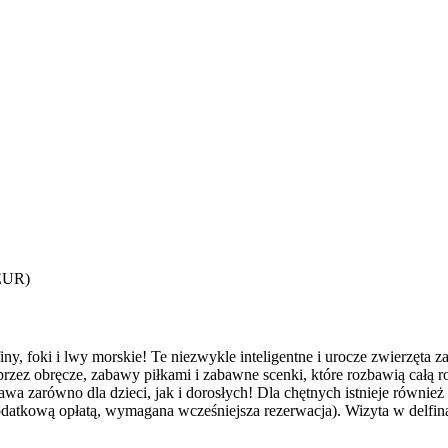
 EUR)
, foki i lwy morskie! Te niezwykle inteligentne i urocze zwierzęta 
przez obręcze, zabawy piłkami i zabawne scenki, które rozbawią całą r
awa zarówno dla dzieci, jak i dorosłych! Dla chętnych istnieje równie
odatkową opłatą, wymagana wcześniejsza rezerwacja). Wizyta w delfina