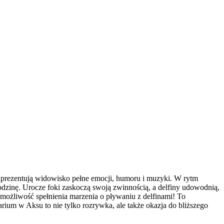
zaprezentują widowisko pełne emocji, humoru i muzyki. W rytm
odzinę. Urocze foki zaskoczą swoją zwinnością, a delfiny udowodnią,
ż możliwość spełnienia marzenia o pływaniu z delfinami! To
rium w Aksu to nie tylko rozrywka, ale także okazja do bliższego