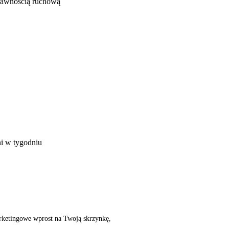
prawnością ruchową
ni w tygodniu
rketingowe wprost na Twoją skrzynkę,