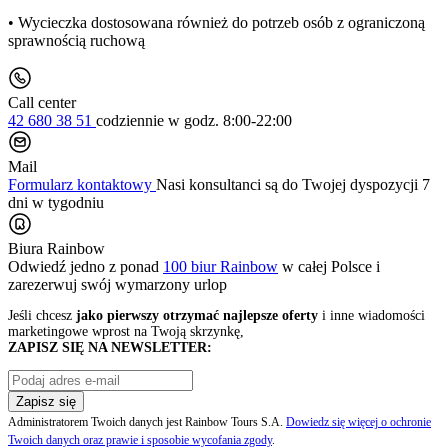
• Wycieczka dostosowana również do potrzeb osób z ograniczoną
sprawnością ruchową
Call center
42 680 38 51
codziennie
w godz. 8:00-22:00
Mail
Formularz kontaktowy
Nasi konsultanci są do Twojej dyspozycji 7
dni w tygodniu
Biura Rainbow
Odwiedź jedno z ponad
100 biur Rainbow
w całej Polsce i
zarezerwuj swój
wymarzony urlop
Jeśli chcesz
jako pierwszy otrzymać najlepsze oferty
i inne wiadomości
marketingowe wprost na Twoją skrzynkę,
ZAPISZ SIĘ NA NEWSLETTER:
Zapisz się
Administratorem Twoich danych jest Rainbow Tours S.A.
Dowiedz się więcej o ochronie
Twoich danych oraz prawie i sposobie wycofania zgody
.