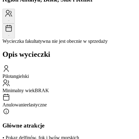
-
-
Wycieczka fakultatywna nie jest obecnie w sprzedaży
Opis wycieczki
Pilot
angielski
Minimalny wiek
BRAK
Anulowanie
elastyczne
Główne atrakcje
• Pokaz delfinów, fok i lwów morskich