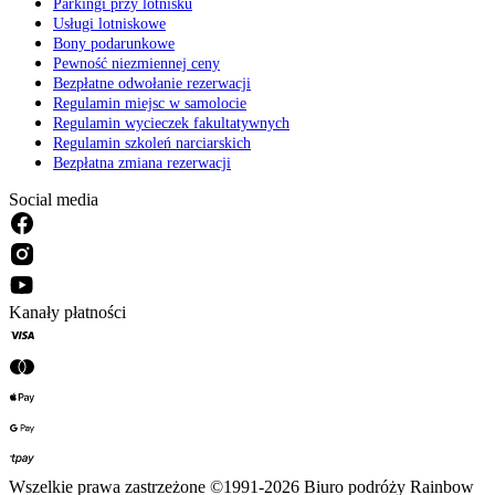
Parkingi przy lotnisku
Usługi lotniskowe
Bony podarunkowe
Pewność niezmiennej ceny
Bezpłatne odwołanie rezerwacji
Regulamin miejsc w samolocie
Regulamin wycieczek fakultatywnych
Regulamin szkoleń narciarskich
Bezpłatna zmiana rezerwacji
Social media
Kanały płatności
Wszelkie prawa zastrzeżone ©1991-2026 Biuro podróży Rainbow