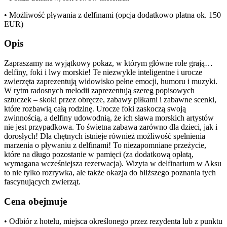
• Możliwość pływania z delfinami (opcja dodatkowo płatna ok. 150
EUR)
Opis
Zapraszamy na wyjątkowy pokaz, w którym główne role grają…
delfiny, foki i lwy morskie! Te niezwykle inteligentne i urocze
zwierzęta zaprezentują widowisko pełne emocji, humoru i muzyki.
W rytm radosnych melodii zaprezentują szereg popisowych
sztuczek – skoki przez obręcze, zabawy piłkami i zabawne scenki,
które rozbawią całą rodzinę. Urocze foki zaskoczą swoją
zwinnością, a delfiny udowodnią, że ich sława morskich artystów
nie jest przypadkowa. To świetna zabawa zarówno dla dzieci, jak i
dorosłych! Dla chętnych istnieje również możliwość spełnienia
marzenia o pływaniu z delfinami! To niezapomniane przeżycie,
które na długo pozostanie w pamięci (za dodatkową opłatą,
wymagana wcześniejsza rezerwacja). Wizyta w delfinarium w Aksu
to nie tylko rozrywka, ale także okazja do bliższego poznania tych
fascynujących zwierząt.
Cena obejmuje
• Odbiór z hotelu, miejsca określonego przez rezydenta lub z punktu