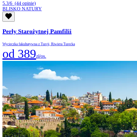
5.3/6
(44 opinie)
BLISKO NATURY
Perły Starożytnej Pamfilii
Wycieczka fakultatywna z Turcji, Riwiera Turecka
od 389
zł/os.