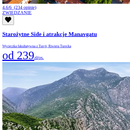
4.6/6
(234 opinie)
ZWIEDZANIE
Starożytne Side i atrakcje Manavgatu
Wycieczka fakultatywna z Turcji, Riwiera Turecka
od 239
zł/os.