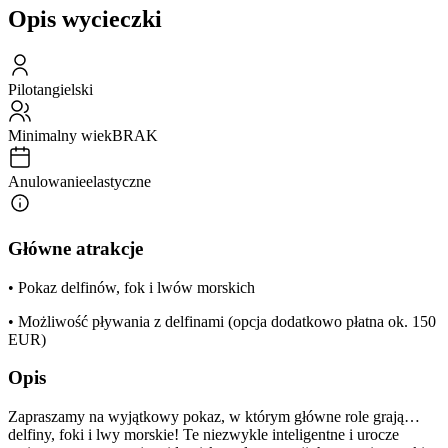
Opis wycieczki
Pilot
angielski
Minimalny wiek
BRAK
Anulowanie
elastyczne
Główne atrakcje
• Pokaz delfinów, fok i lwów morskich
• Możliwość pływania z delfinami (opcja dodatkowo płatna ok. 150
EUR)
Opis
Zapraszamy na wyjątkowy pokaz, w którym główne role grają…
delfiny, foki i lwy morskie! Te niezwykle inteligentne i urocze