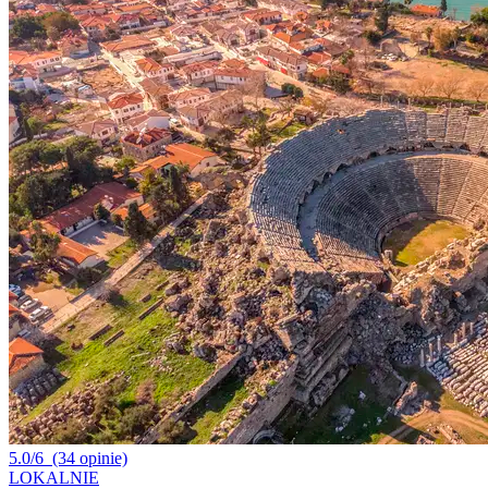
5.0/6
(34 opinie)
LOKALNIE