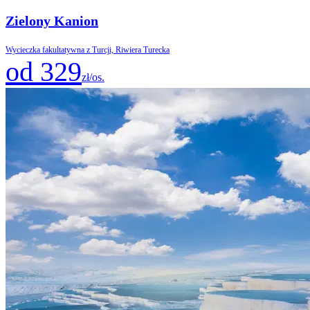
Zielony Kanion
Wycieczka fakultatywna z Turcji, Riwiera Turecka
od 329
zł/os.