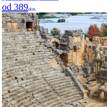
od 389
zł/os.