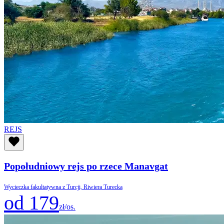
REJS
Popołudniowy rejs po rzece Manavgat
Wycieczka fakultatywna z Turcji, Riwiera Turecka
od 179
zł/os.