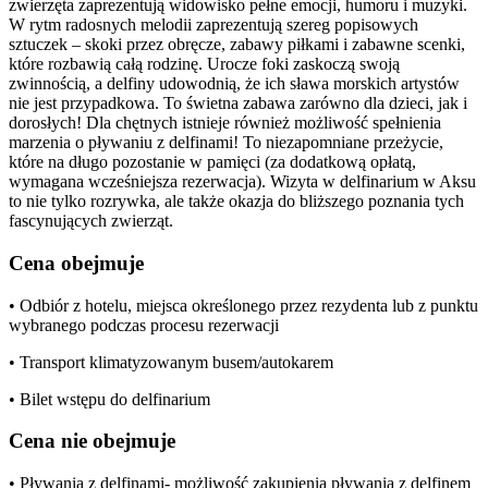
zwierzęta zaprezentują widowisko pełne emocji, humoru i muzyki.
W rytm radosnych melodii zaprezentują szereg popisowych
sztuczek – skoki przez obręcze, zabawy piłkami i zabawne scenki,
które rozbawią całą rodzinę. Urocze foki zaskoczą swoją
zwinnością, a delfiny udowodnią, że ich sława morskich artystów
nie jest przypadkowa. To świetna zabawa zarówno dla dzieci, jak i
dorosłych! Dla chętnych istnieje również możliwość spełnienia
marzenia o pływaniu z delfinami! To niezapomniane przeżycie,
które na długo pozostanie w pamięci (za dodatkową opłatą,
wymagana wcześniejsza rezerwacja). Wizyta w delfinarium w Aksu
to nie tylko rozrywka, ale także okazja do bliższego poznania tych
fascynujących zwierząt.
Cena obejmuje
• Odbiór z hotelu, miejsca określonego przez rezydenta lub z punktu
wybranego podczas procesu rezerwacji
• Transport klimatyzowanym busem/autokarem
• Bilet wstępu do delfinarium
Cena nie obejmuje
• Pływania z delfinami- możliwość zakupienia pływania z delfinem