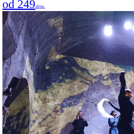
od 249
zł/os.