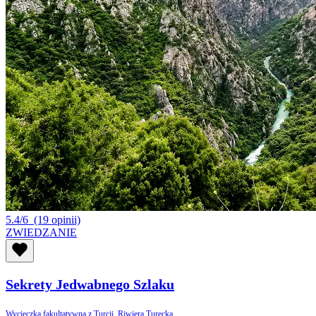
5.4/6
(19 opinii)
ZWIEDZANIE
Sekrety Jedwabnego Szlaku
Wycieczka fakultatywna z Turcji, Riwiera Turecka