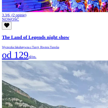
3.3/6
(2 opinie)
NOWOŚĆ
The Land of Legends night show
Wycieczka fakultatywna z Turcji, Riwiera Turecka
od 129
zł/os.