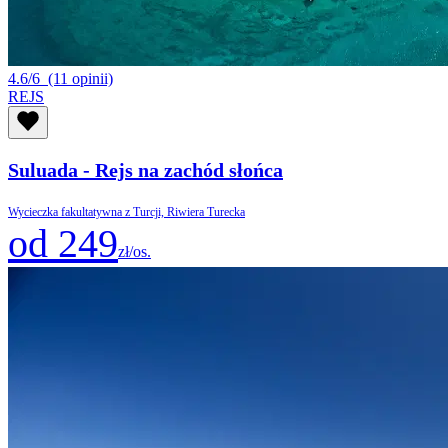
4.6/6
(11 opinii)
REJS
Suluada - Rejs na zachód słońca
Wycieczka fakultatywna z Turcji, Riwiera Turecka
od 249
zł/os.