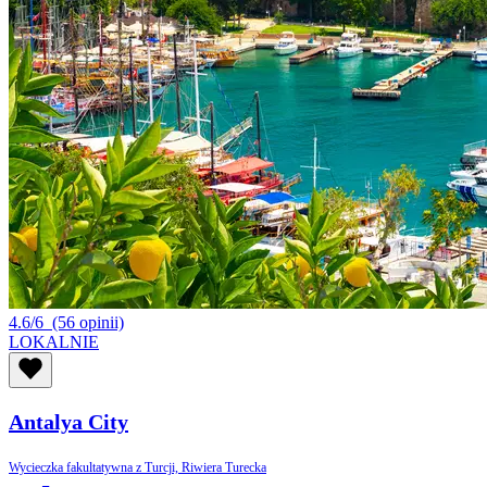
4.6/6
(56 opinii)
LOKALNIE
Antalya City
Wycieczka fakultatywna z Turcji, Riwiera Turecka