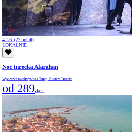
4.1/6
(27 opinii)
LOKALNIE
Noc turecka Alarahan
Wycieczka fakultatywna z Turcji, Riwiera Turecka
od 289
zł/os.