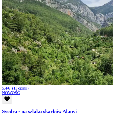
5.4/6
(11 opinii)
NOWOŚĆ
Syedra - na szlaku skarbów Alanyi