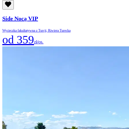
Side Nocą VIP
Wycieczka fakultatywna z Turcji, Riwiera Turecka
od 359
zł/os.