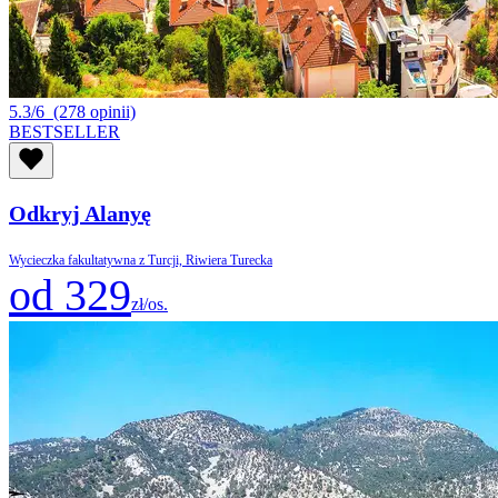
5.3/6
(278 opinii)
BESTSELLER
Odkryj Alanyę
Wycieczka fakultatywna z Turcji, Riwiera Turecka
od 329
zł/os.