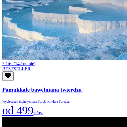
5.1/6
(142 opinie)
BESTSELLER
Pamukkale bawełniana twierdza
Wycieczka fakultatywna z Turcji, Riwiera Turecka
od 499
zł/os.