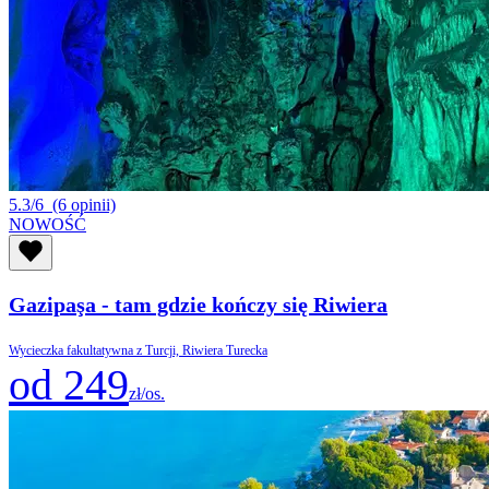
5.3/6
(6 opinii)
NOWOŚĆ
Gazipaşa - tam gdzie kończy się Riwiera
Wycieczka fakultatywna z Turcji, Riwiera Turecka
od 249
zł/os.