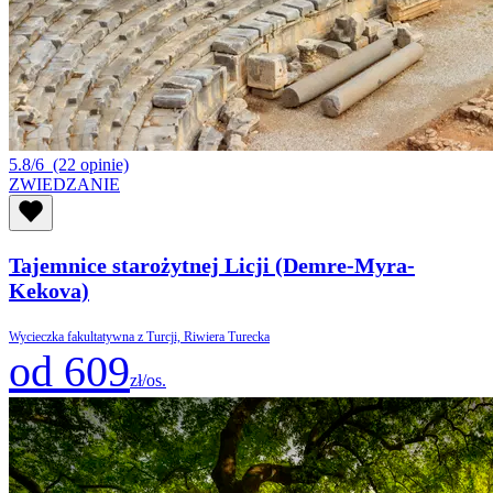
5.8/6
(22 opinie)
ZWIEDZANIE
Tajemnice starożytnej Licji (Demre-Myra-
Kekova)
Wycieczka fakultatywna z Turcji, Riwiera Turecka
od 609
zł/os.