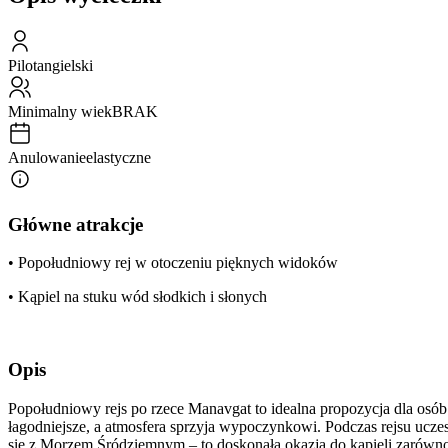
Pilot
angielski
Minimalny wiek
BRAK
Anulowanie
elastyczne
Główne atrakcje
• Popołudniowy rej w otoczeniu pięknych widoków
• Kąpiel na stuku wód słodkich i słonych
Opis
Popołudniowy rejs po rzece Manavgat to idealna propozycja dla osó
łagodniejsze, a atmosfera sprzyja wypoczynkowi. Podczas rejsu uczes
się z Morzem Śródziemnym – to doskonała okazja do kąpieli zarówno w