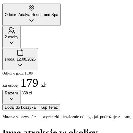
Odbiór: Adalya Resort and Spa
2 osoby
środa, 12.08.2026
Odbiór o godz. 15:00
179
zł
Za osobę
Razem
358 zł
Dodaj do koszyka
Kup Teraz
Możesz skorzystać z tej wycieczki niezależnie od tego jak podróżujesz - sa
Inne atrakcje w okolicy