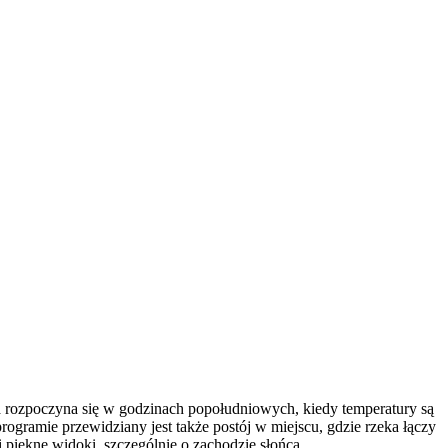
a rozpoczyna się w godzinach popołudniowych, kiedy temperatury są
rogramie przewidziany jest także postój w miejscu, gdzie rzeka łączy
 piękne widoki, szczególnie o zachodzie słońca.