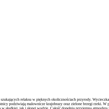
b szukających relaksu w pięknych okolicznościach przyrody. Wycieczk
tnicy podziwiają malownicze krajobrazy oraz zielone brzegi rzeki. W p
 słodkiej, jak i słonej wodzie. Całość dopełnia przyjemna atmosfera i