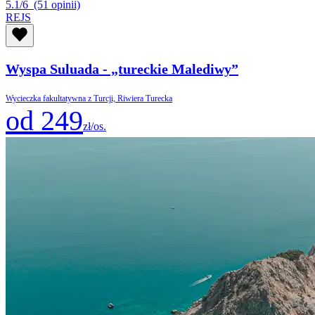
5.1/6
(51 opinii)
REJS
Wyspa Suluada - „tureckie Malediwy”
Wycieczka fakultatywna z Turcji, Riwiera Turecka
od 249
zł/os.