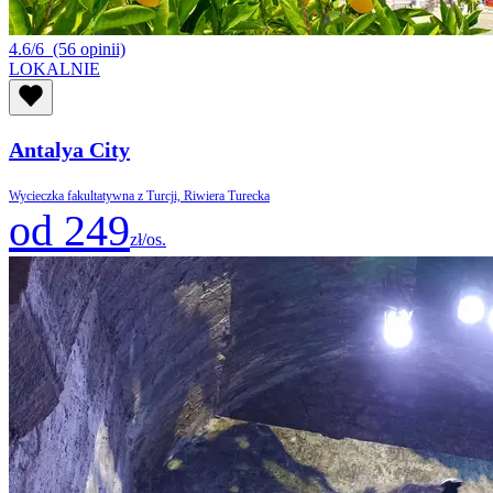
4.6/6
(56 opinii)
LOKALNIE
Antalya City
Wycieczka fakultatywna z Turcji, Riwiera Turecka
od 249
zł/os.