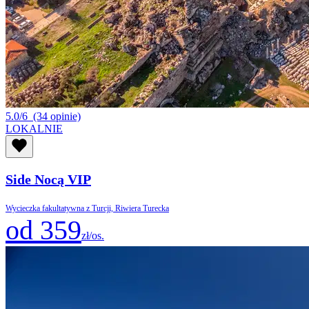
5.0/6
(34 opinie)
LOKALNIE
Side Nocą VIP
Wycieczka fakultatywna z Turcji, Riwiera Turecka
od 359
zł/os.