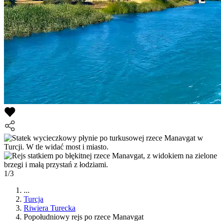
1/3
...
Turcja
Riwiera Turecka
Popołudniowy rejs po rzece Manavgat