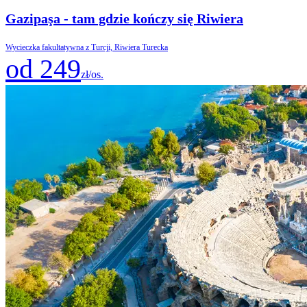
Gazipaşa - tam gdzie kończy się Riwiera
Wycieczka fakultatywna z Turcji, Riwiera Turecka
od 249
zł/os.