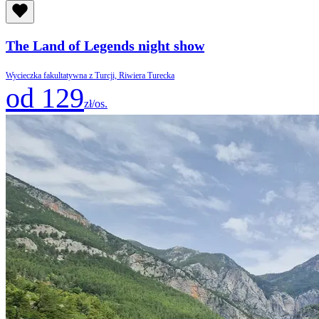
The Land of Legends night show
Wycieczka fakultatywna z Turcji, Riwiera Turecka
od 129
zł/os.