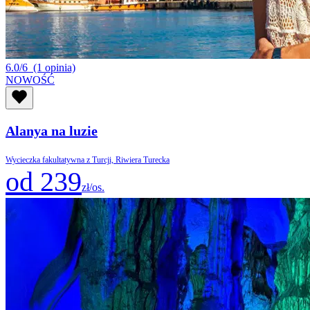
6.0/6
(1 opinia)
NOWOŚĆ
Alanya na luzie
Wycieczka fakultatywna z Turcji, Riwiera Turecka
od 239
zł/os.