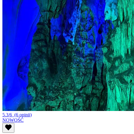
5.3/6
(6 opinii)
NOWOŚĆ