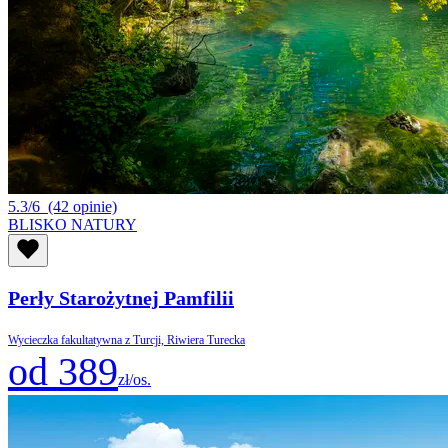
5.3/6
(42 opinie)
BLISKO NATURY
Perły Starożytnej Pamfilii
Wycieczka fakultatywna z Turcji, Riwiera Turecka
od 389
zł/os.