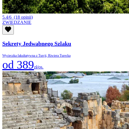
5.4/6
(18 opinii)
ZWIEDZANIE
Sekrety Jedwabnego Szlaku
Wycieczka fakultatywna z Turcji, Riwiera Turecka
od 389
zł/os.