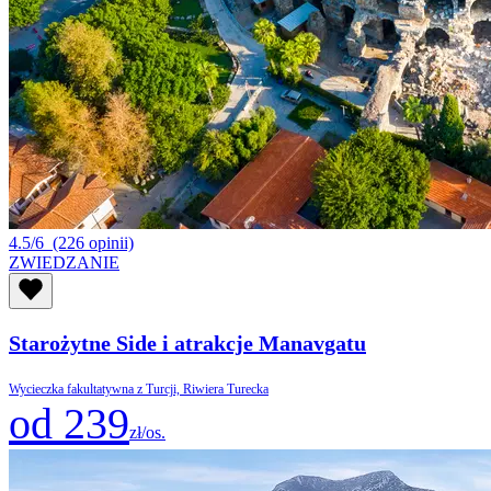
4.5/6
(226 opinii)
ZWIEDZANIE
Starożytne Side i atrakcje Manavgatu
Wycieczka fakultatywna z Turcji, Riwiera Turecka
od 239
zł/os.