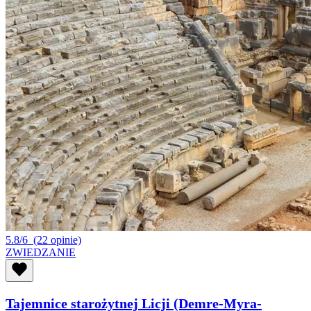
5.8/6
(22 opinie)
ZWIEDZANIE
Tajemnice starożytnej Licji (Demre-Myra-