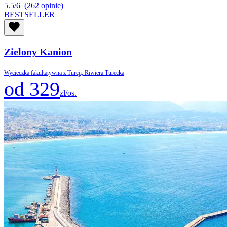
5.5/6
(262 opinie)
BESTSELLER
Zielony Kanion
Wycieczka fakultatywna z Turcji, Riwiera Turecka
od 329
zł/os.