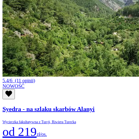
5.4/6
(11 opinii)
NOWOŚĆ
Syedra - na szlaku skarbów Alanyi
Wycieczka fakultatywna z Turcji, Riwiera Turecka
od 219
zł/os.