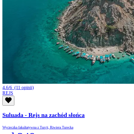
4.6/6
(11 opinii)
REJS
Suluada - Rejs na zachód słońca
Wycieczka fakultatywna z Turcji, Riwiera Turecka