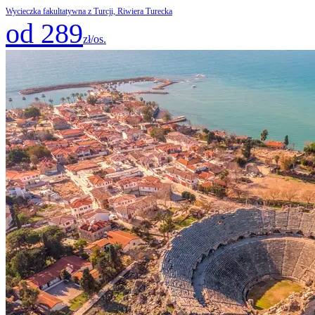
Wycieczka fakultatywna z Turcji, Riwiera Turecka
od 289
zł/os.