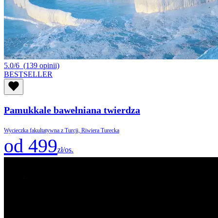
5.0/6
(139 opinii)
BESTSELLER
Pamukkale bawełniana twierdza
Wycieczka fakultatywna z Turcji, Riwiera Turecka
od 499
zł/os.