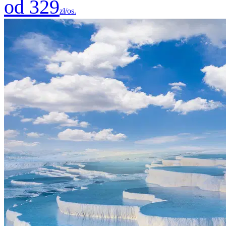
od 329
zł/os.