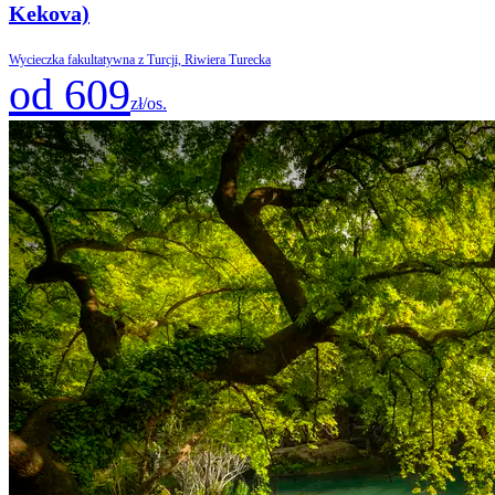
Kekova)
Wycieczka fakultatywna z Turcji, Riwiera Turecka
od 609
zł/os.