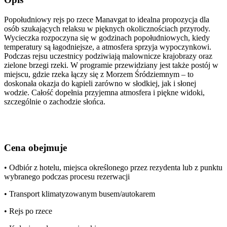
Popołudniowy rejs po rzece Manavgat to idealna propozycja dla
osób szukających relaksu w pięknych okolicznościach przyrody.
Wycieczka rozpoczyna się w godzinach popołudniowych, kiedy
temperatury są łagodniejsze, a atmosfera sprzyja wypoczynkowi.
Podczas rejsu uczestnicy podziwiają malownicze krajobrazy oraz
zielone brzegi rzeki. W programie przewidziany jest także postój w
miejscu, gdzie rzeka łączy się z Morzem Śródziemnym – to
doskonała okazja do kąpieli zarówno w słodkiej, jak i słonej
wodzie. Całość dopełnia przyjemna atmosfera i piękne widoki,
szczególnie o zachodzie słońca.
Cena obejmuje
• Odbiór z hotelu, miejsca określonego przez rezydenta lub z punktu
wybranego podczas procesu rezerwacji
• Transport klimatyzowanym busem/autokarem
• Rejs po rzece