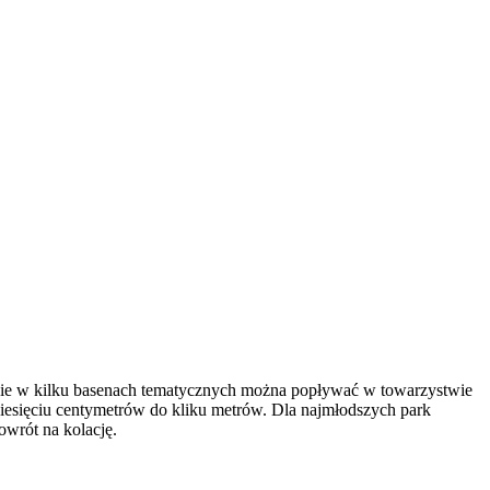
zie w kilku basenach tematycznych można popływać w towarzystwie
ziesięciu centymetrów do kliku metrów. Dla najmłodszych park
owrót na kolację.