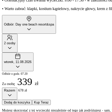
• Orientacyjny czas trwania wycieczki: 9:00 - 17:30 - w zależności o
• Warto zabrać: klapki, kostium kąpielowy, nakrycie głowy, krem z fi
Odbiór: Day one beach resort&spa
2 osoby
wtorek, 11.08.2026
Odbiór o godz. 07:20
339
zł
Za osobę
Razem
678 zł
Dodaj do koszyka
Kup Teraz
Możesz skorzystać z tej wycieczki niezależnie od tego jak podróżujesz - sa