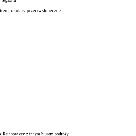
d regionu
ltrem, okulary przeciwsłoneczne
m, z Rainbow czy z innym biurem podróży