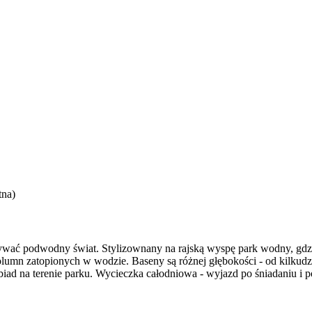
tna)
rywać podwodny świat. Stylizownany na rajską wyspę park wodny, gd
olumn zatopionych w wodzie. Baseny są różnej głębokości - od kilkud
biad na terenie parku. Wycieczka całodniowa - wyjazd po śniadaniu i p