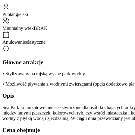
Pilot
angielski
Minimalny wiek
BRAK
Anulowanie
elastyczne
Główne atrakcje
• Stylizowany na rajską wyspę park wodny
• Możliwość pływania z wodnymi zwierzętami (opcja dodatkowo pła
Opis
Sea Park to unikatowe miejsce stworzone dla osób kochających odk
między innymi płaszczek, kolorowych ryb, czy wśród miasteczka i k
wodny z płytką wodą i zjeżdżalnią. W ciągu dnia przewidziany jest o
Cena obejmuje