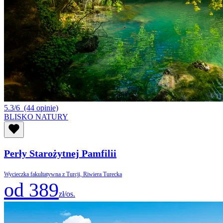
5.3/6
(44 opinie)
BLISKO NATURY
Perły Starożytnej Pamfilii
Wycieczka fakultatywna z Turcji, Riwiera Turecka
od 389
zł/os.