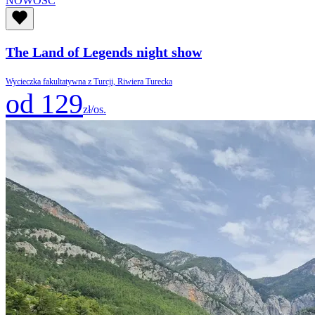
NOWOŚĆ
The Land of Legends night show
Wycieczka fakultatywna z Turcji, Riwiera Turecka
od 129
zł/os.