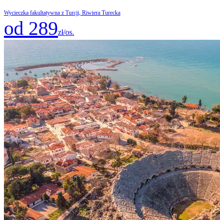
Wycieczka fakultatywna z Turcji, Riwiera Turecka
od 289
zł/os.