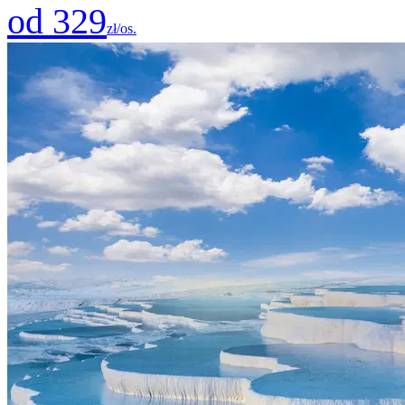
od 329
zł/os.