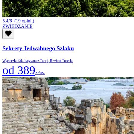
5.4/6
(19 opinii)
ZWIEDZANIE
Sekrety Jedwabnego Szlaku
Wycieczka fakultatywna z Turcji, Riwiera Turecka
od 389
zł/os.