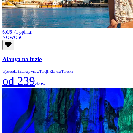
6.0/6
(1 opinia)
NOWOŚĆ
Alanya na luzie
Wycieczka fakultatywna z Turcji, Riwiera Turecka
od 239
zł/os.