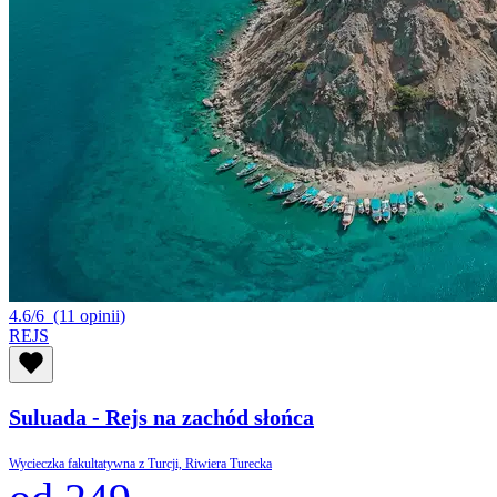
4.6/6
(11 opinii)
REJS
Suluada - Rejs na zachód słońca
Wycieczka fakultatywna z Turcji, Riwiera Turecka