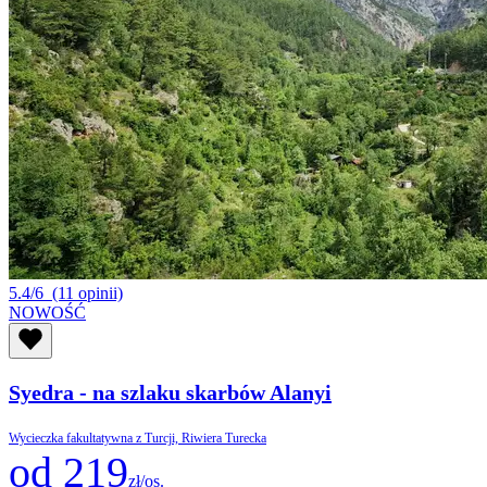
5.4/6
(11 opinii)
NOWOŚĆ
Syedra - na szlaku skarbów Alanyi
Wycieczka fakultatywna z Turcji, Riwiera Turecka
od 219
zł/os.