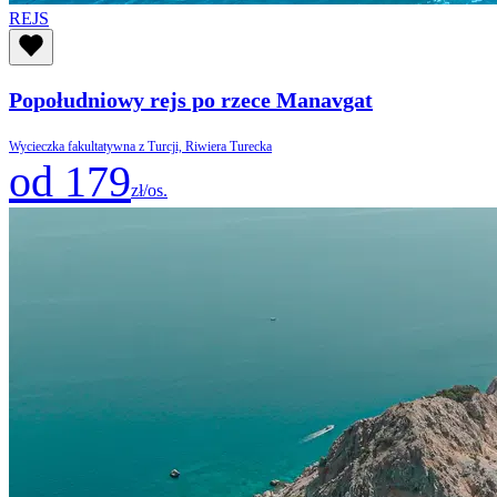
REJS
Popołudniowy rejs po rzece Manavgat
Wycieczka fakultatywna z Turcji, Riwiera Turecka
od 179
zł/os.