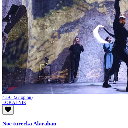
4.1/6
(27 opinii)
LOKALNIE
Noc turecka Alarahan