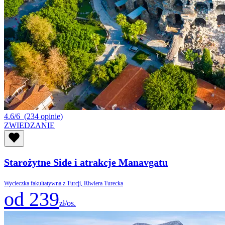
4.6/6
(234 opinie)
ZWIEDZANIE
Starożytne Side i atrakcje Manavgatu
Wycieczka fakultatywna z Turcji, Riwiera Turecka
od 239
zł/os.