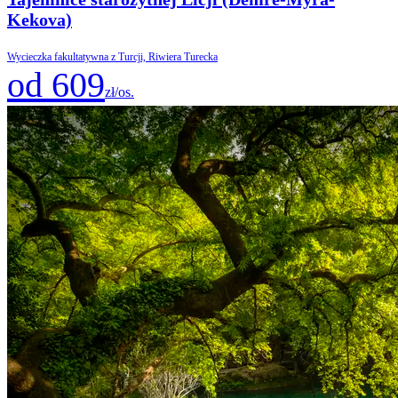
Kekova)
Wycieczka fakultatywna z Turcji, Riwiera Turecka
od 609
zł/os.