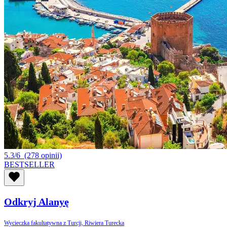
5.3/6
(278 opinii)
BESTSELLER
Odkryj Alanyę
Wycieczka fakultatywna z Turcji, Riwiera Turecka