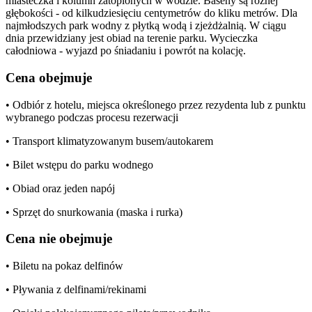
miasteczka i kolumn zatopionych w wodzie. Baseny są różnej
głębokości - od kilkudziesięciu centymetrów do kliku metrów. Dla
najmłodszych park wodny z płytką wodą i zjeżdżalnią. W ciągu
dnia przewidziany jest obiad na terenie parku. Wycieczka
całodniowa - wyjazd po śniadaniu i powrót na kolację.
Cena obejmuje
• Odbiór z hotelu, miejsca określonego przez rezydenta lub z punktu
wybranego podczas procesu rezerwacji
• Transport klimatyzowanym busem/autokarem
• Bilet wstępu do parku wodnego
• Obiad oraz jeden napój
• Sprzęt do snurkowania (maska i rurka)
Cena nie obejmuje
• Biletu na pokaz delfinów
• Pływania z delfinami/rekinami