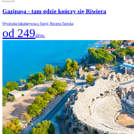
Gazipaşa - tam gdzie kończy się Riwiera
Wycieczka fakultatywna z Turcji, Riwiera Turecka
od 249
zł/os.