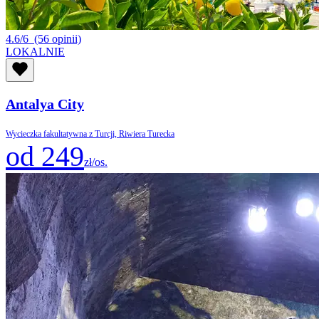
4.6/6
(56 opinii)
LOKALNIE
Antalya City
Wycieczka fakultatywna z Turcji, Riwiera Turecka
od 249
zł/os.