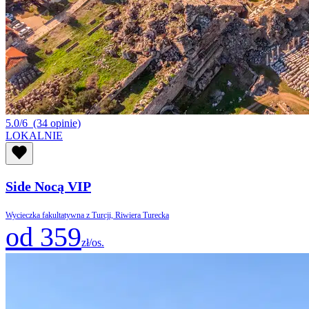
5.0/6
(34 opinie)
LOKALNIE
Side Nocą VIP
Wycieczka fakultatywna z Turcji, Riwiera Turecka
od 359
zł/os.