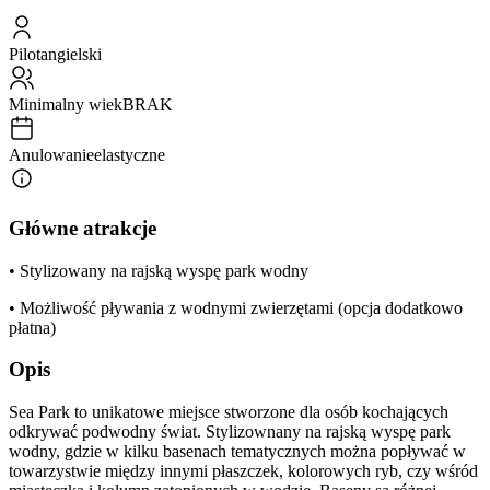
Pilot
angielski
Minimalny wiek
BRAK
Anulowanie
elastyczne
Główne atrakcje
• Stylizowany na rajską wyspę park wodny
• Możliwość pływania z wodnymi zwierzętami (opcja dodatkowo
płatna)
Opis
Sea Park to unikatowe miejsce stworzone dla osób kochających
odkrywać podwodny świat. Stylizownany na rajską wyspę park
wodny, gdzie w kilku basenach tematycznych można popływać w
towarzystwie między innymi płaszczek, kolorowych ryb, czy wśród