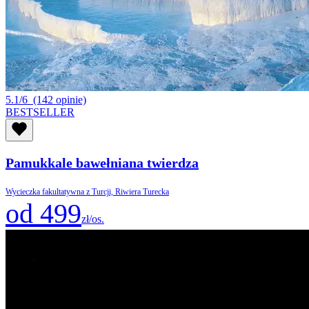
5.1/6
(142 opinie)
BESTSELLER
Pamukkale bawełniana twierdza
Wycieczka fakultatywna z Turcji, Riwiera Turecka
od 499
zł/os.