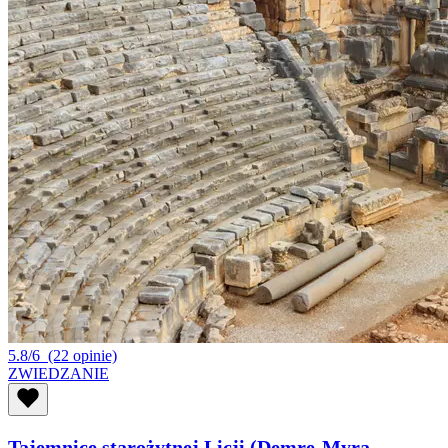
5.8/6
(22 opinie)
ZWIEDZANIE
Tajemnice starożytnej Licji (Demre-Myra-