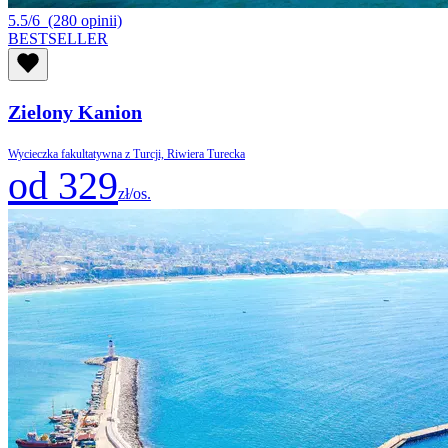
5.5/6
(280 opinii)
BESTSELLER
Zielony Kanion
Wycieczka fakultatywna z Turcji, Riwiera Turecka
od 329
zł/os.