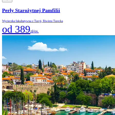
Perły Starożytnej Pamfilii
Wycieczka fakultatywna z Turcji, Riwiera Turecka
od 389
zł/os.