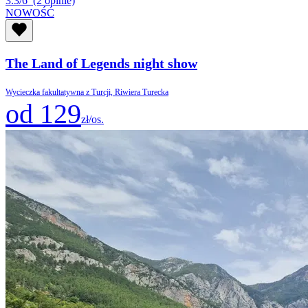
3.3/6
(2 opinie)
NOWOŚĆ
The Land of Legends night show
Wycieczka fakultatywna z Turcji, Riwiera Turecka
od 129
zł/os.