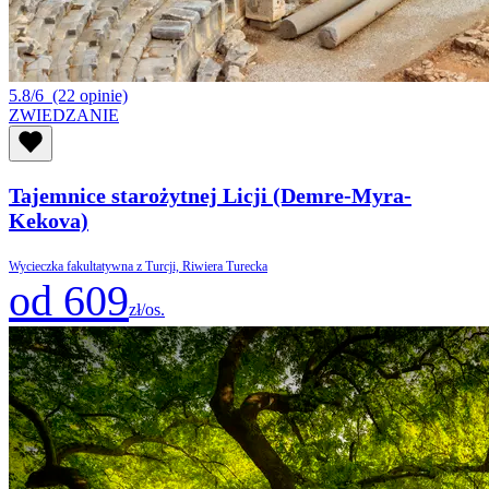
5.8/6
(22 opinie)
ZWIEDZANIE
Tajemnice starożytnej Licji (Demre-Myra-
Kekova)
Wycieczka fakultatywna z Turcji, Riwiera Turecka
od 609
zł/os.