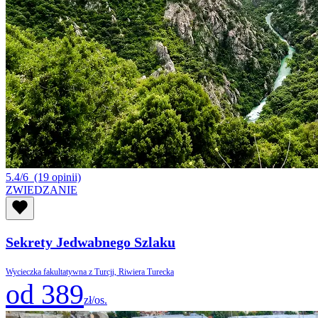
5.4/6
(19 opinii)
ZWIEDZANIE
Sekrety Jedwabnego Szlaku
Wycieczka fakultatywna z Turcji, Riwiera Turecka
od 389
zł/os.