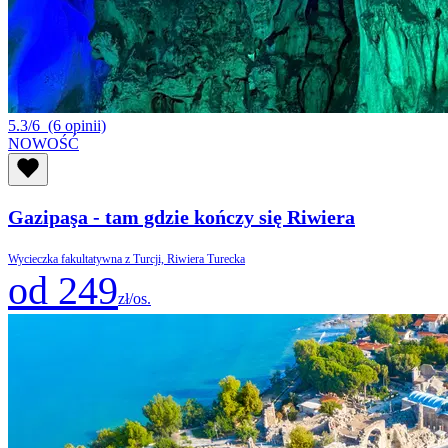
5.3/6
(6 opinii)
NOWOŚĆ
Gazipaşa - tam gdzie kończy się Riwiera
Wycieczka fakultatywna z Turcji, Riwiera Turecka
od 249
zł/os.