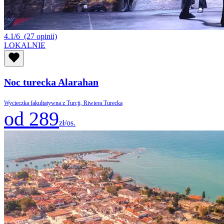
4.1/6
(27 opinii)
LOKALNIE
Noc turecka Alarahan
Wycieczka fakultatywna z Turcji, Riwiera Turecka
od 289
zł/os.