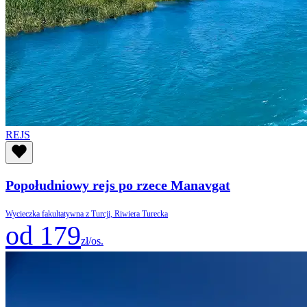
REJS
Popołudniowy rejs po rzece Manavgat
Wycieczka fakultatywna z Turcji, Riwiera Turecka
od 179
zł/os.