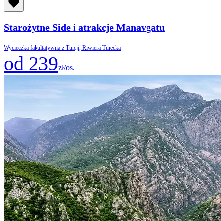
Starożytne Side i atrakcje Manavgatu
Wycieczka fakultatywna z Turcji, Riwiera Turecka
od 239
zł/os.