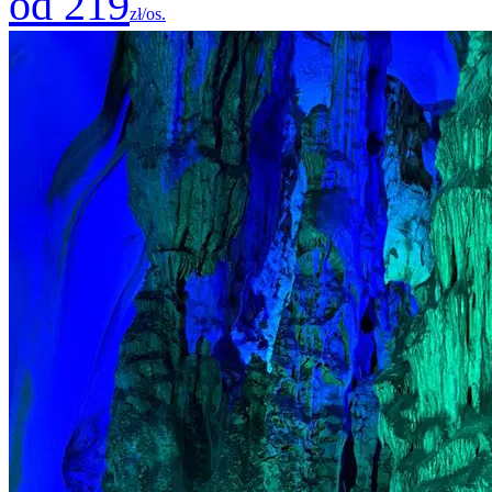
od 219
zł/os.