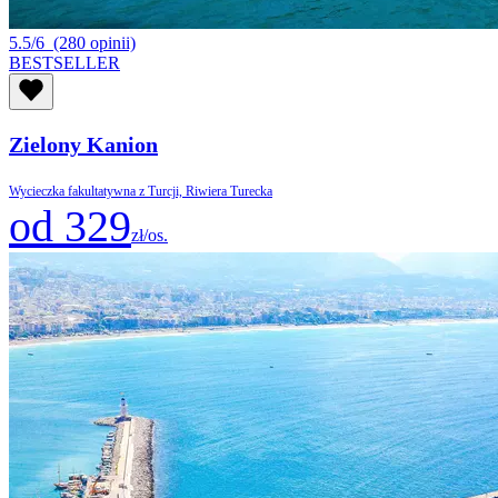
5.5/6
(280 opinii)
BESTSELLER
Zielony Kanion
Wycieczka fakultatywna z Turcji, Riwiera Turecka
od 329
zł/os.