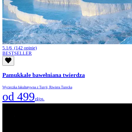
5.1/6
(142 opinie)
BESTSELLER
Pamukkale bawełniana twierdza
Wycieczka fakultatywna z Turcji, Riwiera Turecka
od 499
zł/os.