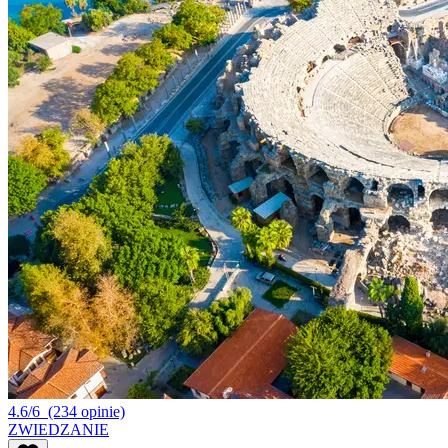
4.6/6
(234 opinie)
ZWIEDZANIE