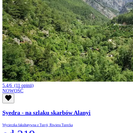
5.4/6
(11 opinii)
NOWOŚĆ
Syedra - na szlaku skarbów Alanyi
Wycieczka fakultatywna z Turcji, Riwiera Turecka