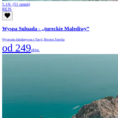
5.1/6
(51 opinii)
REJS
Wyspa Suluada - „tureckie Malediwy”
Wycieczka fakultatywna z Turcji, Riwiera Turecka
od 249
zł/os.