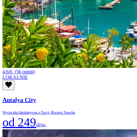
4.6/6
(56 opinii)
LOKALNIE
Antalya City
Wycieczka fakultatywna z Turcji, Riwiera Turecka
od 249
zł/os.