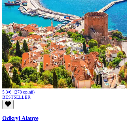
5.3/6
(278 opinii)
BESTSELLER
Odkryj Alanyę