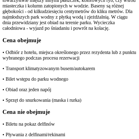
towarzystwie między innymi płaszczek, kolorowych ryb, czy wśród
miasteczka i kolumn zatopionych w wodzie. Baseny są różnej
głębokości - od kilkudziesięciu centymetrów do kliku metrów. Dla
najmłodszych park wodny z płytką wodą i zjeżdżalnią. W ciągu
dnia przewidziany jest obiad na terenie parku. Wycieczka
całodniowa - wyjazd po śniadaniu i powrót na kolację.
Cena obejmuje
• Odbiór z hotelu, miejsca określonego przez rezydenta lub z punktu
wybranego podczas procesu rezerwacji
• Transport klimatyzowanym busem/autokarem
• Bilet wstępu do parku wodnego
• Obiad oraz jeden napój
• Sprzęt do snurkowania (maska i rurka)
Cena nie obejmuje
• Biletu na pokaz delfinów
• Pływania z delfinami/rekinami