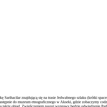
 Sarihacilar znajdującą się na trasie Jedwabnego szlaku (krótki spa
następnie do muzeum etnograficznego w Akseki, gdzie zobaczymy cod
j, a także obiad. Zwieńczeniem naszej wyprawy będzie odwiedzenie Pa