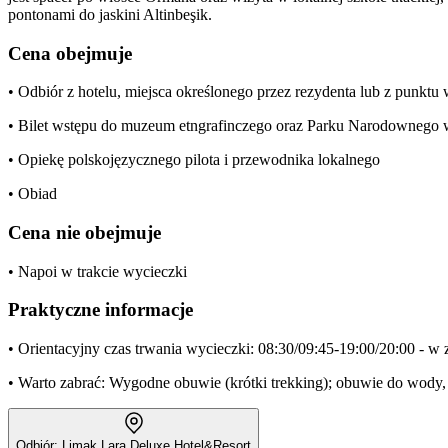
pontonami do jaskini Altinbeşik.
Cena obejmuje
• Odbiór z hotelu, miejsca określonego przez rezydenta lub z punkt
• Bilet wstępu do muzeum etngrafinczego oraz Parku Narodownego w
• Opiekę polskojęzycznego pilota i przewodnika lokalnego
• Obiad
Cena nie obejmuje
• Napoi w trakcie wycieczki
Praktyczne informacje
• Orientacyjny czas trwania wycieczki: 08:30/09:45-19:00/20:00 - w 
• Warto zabrać: Wygodne obuwie (krótki trekking); obuwie do wody, n
Odbiór: Limak Lara Deluxe Hotel&Resort