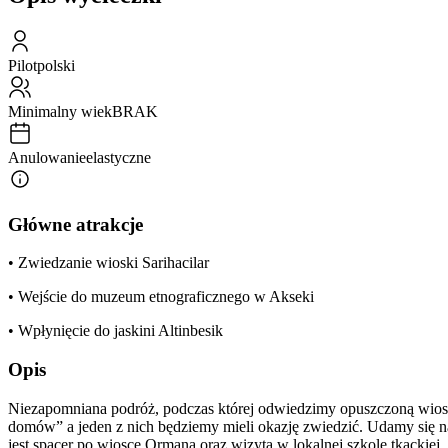
Pilot
polski
Minimalny wiek
BRAK
Anulowanie
elastyczne
Główne atrakcje
• Zwiedzanie wioski Sarihacilar
• Wejście do muzeum etnograficznego w Akseki
• Wpłynięcie do jaskini Altinbesik
Opis
Niezapomniana podróż, podczas której odwiedzimy opuszczoną wioskę
domów” a jeden z nich będziemy mieli okazję zwiedzić. Udamy się 
jest spacer po wiosce Ormana oraz wizyta w lokalnej szkole tkackie