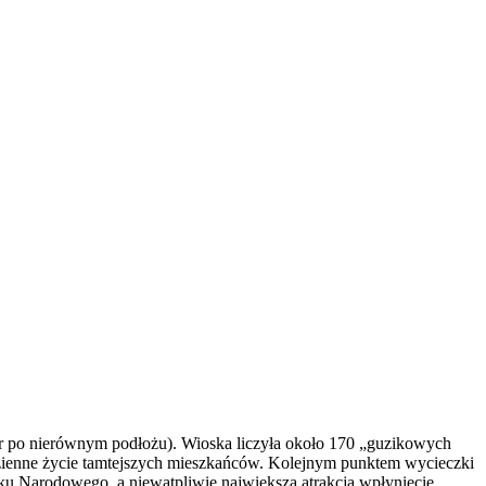
cer po nierównym podłożu). Wioska liczyła około 170 „guzikowych
zienne życie tamtejszych mieszkańców. Kolejnym punktem wycieczki
rku Narodowego, a niewątpliwie największą atrakcją wpłynięcie