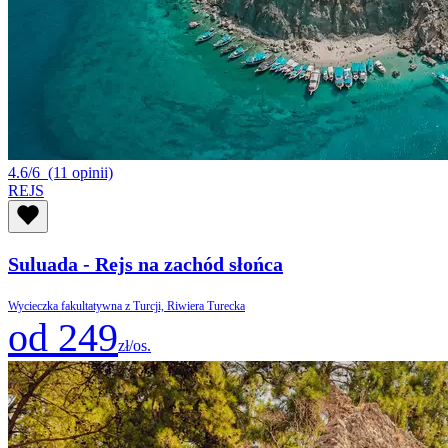
4.6/6
(11 opinii)
REJS
Suluada - Rejs na zachód słońca
Wycieczka fakultatywna z Turcji, Riwiera Turecka
od 249
zł/os.