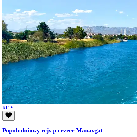
REJS
Popołudniowy rejs po rzece Manavgat