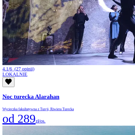
4.1/6
(27 opinii)
LOKALNIE
Noc turecka Alarahan
Wycieczka fakultatywna z Turcji, Riwiera Turecka
od 289
zł/os.