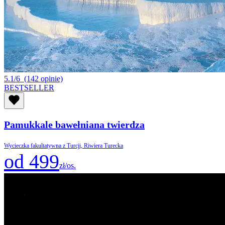
5.1/6
(142 opinie)
BESTSELLER
Pamukkale bawełniana twierdza
Wycieczka fakultatywna z Turcji, Riwiera Turecka
od 499
zł/os.