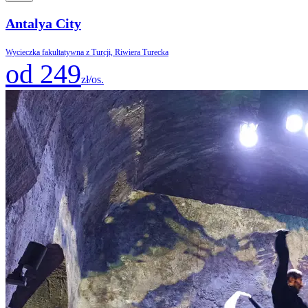
Antalya City
Wycieczka fakultatywna z Turcji, Riwiera Turecka
od 249
zł/os.