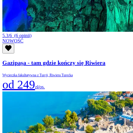
5.3/6
(6 opinii)
NOWOŚĆ
Gazipaşa - tam gdzie kończy się Riwiera
Wycieczka fakultatywna z Turcji, Riwiera Turecka
od 249
zł/os.