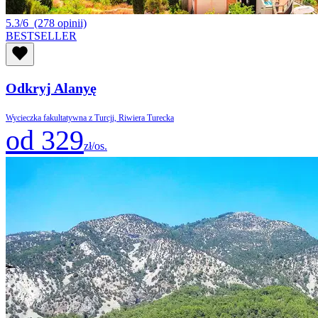
5.3/6
(278 opinii)
BESTSELLER
Odkryj Alanyę
Wycieczka fakultatywna z Turcji, Riwiera Turecka
od 329
zł/os.