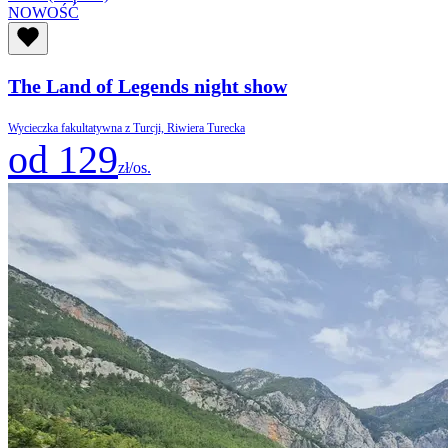
NOWOŚĆ
The Land of Legends night show
Wycieczka fakultatywna z Turcji, Riwiera Turecka
od 129
zł/os.