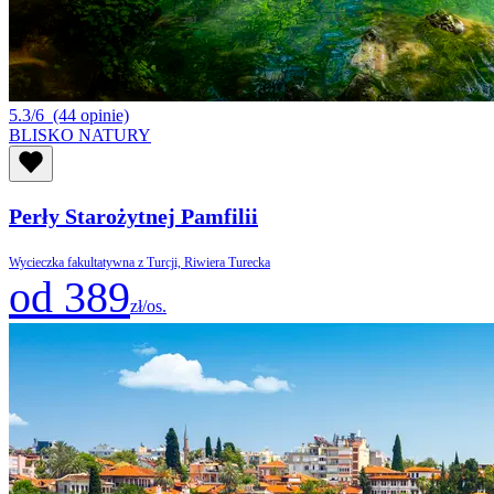
5.3/6
(44 opinie)
BLISKO NATURY
Perły Starożytnej Pamfilii
Wycieczka fakultatywna z Turcji, Riwiera Turecka
od 389
zł/os.