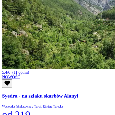
5.4/6
(11 opinii)
NOWOŚĆ
Syedra - na szlaku skarbów Alanyi
Wycieczka fakultatywna z Turcji, Riwiera Turecka
od 219