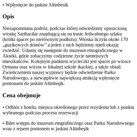
• Wpłynięcie do jaskini Altinbesik
Opis
Niezapomniana podróż, podczas której odwiedzimy opuszczoną
wioskę Sarihacilar znajdującą się na trasie Jedwabnego szlaku
(krótki spacer po nierównym podłożu). Wioska liczyła około 170
„guzikowych domów” a jeden z nich będziemy mieli okazję
zwiedzić. Udamy się następnie do muzeum etnograficznego w
Akseki, gdzie zobaczymy codzienne życie tamtejszych
mieszkańców. Kolejnym punktem wycieczki jest spacer po wiosce
Ormana oraz wizyta w lokalnej szkole tkackiej, a także obiad.
Zwieńczeniem naszej wyprawy będzie odwiedzenie Parku
Narodowego, a niewątpliwie największą atrakcją wpłynięcie
pontonami do jaskini Altinbeşik.
Cena obejmuje
• Odbiór z hotelu, miejsca określonego przez rezydenta lub z punktu
wybranego podczas procesu rezerwacji
• Bilet wstępu do muzeum etngrafinczego oraz Parku Narodownego
wraz z rejsem pontonem w jaskini Altinbeşik