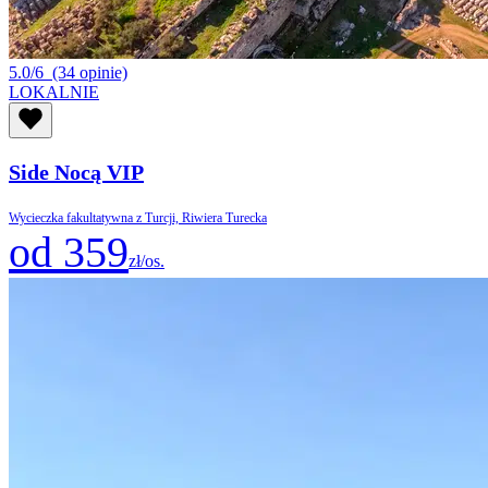
5.0/6
(34 opinie)
LOKALNIE
Side Nocą VIP
Wycieczka fakultatywna z Turcji, Riwiera Turecka
od 359
zł/os.