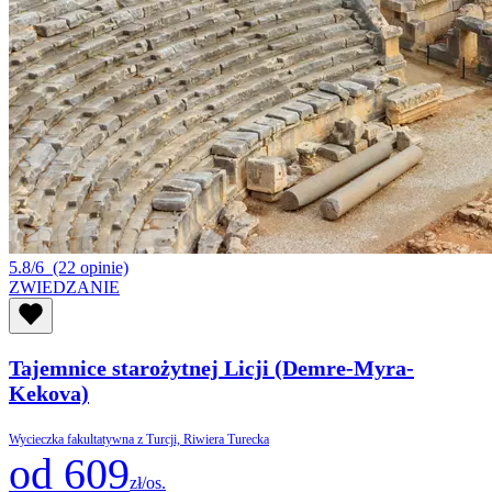
5.8/6
(22 opinie)
ZWIEDZANIE
Tajemnice starożytnej Licji (Demre-Myra-
Kekova)
Wycieczka fakultatywna z Turcji, Riwiera Turecka
od 609
zł/os.