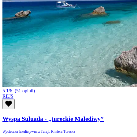
5.1/6
(51 opinii)
REJS
Wyspa Suluada - „tureckie Malediwy”
Wycieczka fakultatywna z Turcji, Riwiera Turecka