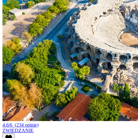
4.6/6
(234 opinie)
ZWIEDZANIE