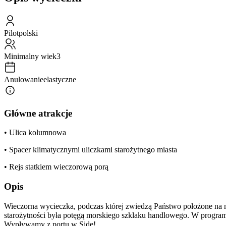
Pilot
polski
Minimalny wiek
3
Anulowanie
elastyczne
Główne atrakcje
• Ulica kolumnowa
• Spacer klimatycznymi uliczkami starożytnego miasta
• Rejs statkiem wieczorową porą
Opis
Wieczorna wycieczka, podczas której zwiedzą Państwo położone na ma
starożytności była potęgą morskiego szklaku handlowego. W programi
Wypływamy z portu w Side!