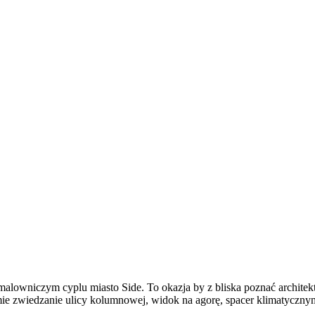
lowniczym cyplu miasto Side. To okazja by z bliska poznać architektur
e zwiedzanie ulicy kolumnowej, widok na agorę, spacer klimatycznymi 