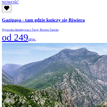
NOWOŚĆ
Gazipaşa - tam gdzie kończy się Riwiera
Wycieczka fakultatywna z Turcji, Riwiera Turecka
od 249
zł/os.