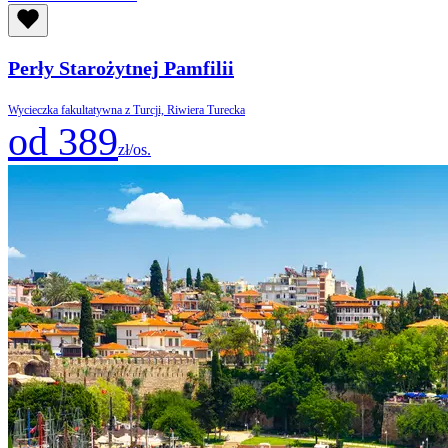
Perły Starożytnej Pamfilii
Wycieczka fakultatywna z Turcji, Riwiera Turecka
od 389
zł/os.