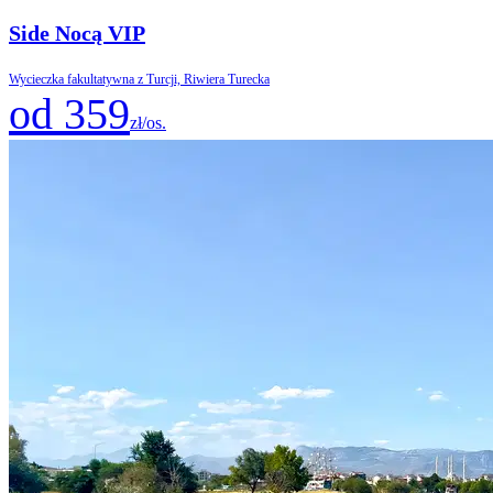
Side Nocą VIP
Wycieczka fakultatywna z Turcji, Riwiera Turecka
od 359
zł/os.