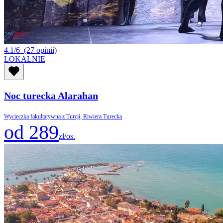
4.1/6
(27 opinii)
LOKALNIE
Noc turecka Alarahan
Wycieczka fakultatywna z Turcji, Riwiera Turecka
od 289
zł/os.