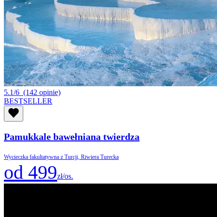
5.1/6
(142 opinie)
BESTSELLER
Pamukkale bawełniana twierdza
Wycieczka fakultatywna z Turcji, Riwiera Turecka
od 499
zł/os.