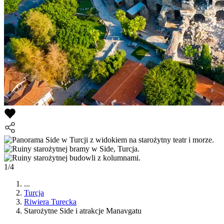
1/4
...
Turcja
Riwiera Turecka
Starożytne Side i atrakcje Manavgatu