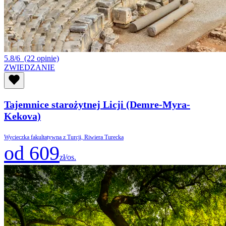
5.8/6
(22 opinie)
ZWIEDZANIE
Tajemnice starożytnej Licji (Demre-Myra-
Kekova)
Wycieczka fakultatywna z Turcji, Riwiera Turecka
od 609
zł/os.