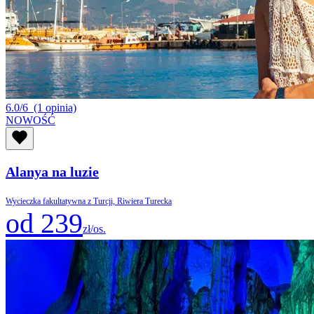
6.0/6
(1 opinia)
NOWOŚĆ
Alanya na luzie
Wycieczka fakultatywna z Turcji, Riwiera Turecka
od 239
zł/os.