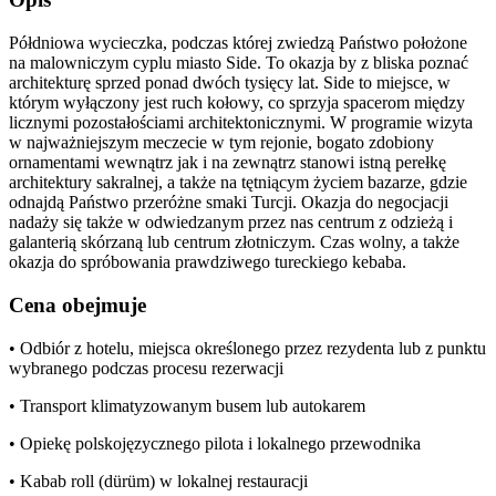
Półdniowa wycieczka, podczas której zwiedzą Państwo położone
na malowniczym cyplu miasto Side. To okazja by z bliska poznać
architekturę sprzed ponad dwóch tysięcy lat. Side to miejsce, w
którym wyłączony jest ruch kołowy, co sprzyja spacerom między
licznymi pozostałościami architektonicznymi. W programie wizyta
w najważniejszym meczecie w tym rejonie, bogato zdobiony
ornamentami wewnątrz jak i na zewnątrz stanowi istną perełkę
architektury sakralnej, a także na tętniącym życiem bazarze, gdzie
odnajdą Państwo przeróżne smaki Turcji. Okazja do negocjacji
nadaży się także w odwiedzanym przez nas centrum z odzieżą i
galanterią skórzaną lub centrum złotniczym. Czas wolny, a także
okazja do spróbowania prawdziwego tureckiego kebaba.
Cena obejmuje
• Odbiór z hotelu, miejsca określonego przez rezydenta lub z punktu
wybranego podczas procesu rezerwacji
• Transport klimatyzowanym busem lub autokarem
• Opiekę polskojęzycznego pilota i lokalnego przewodnika
• Kabab roll (dürüm) w lokalnej restauracji