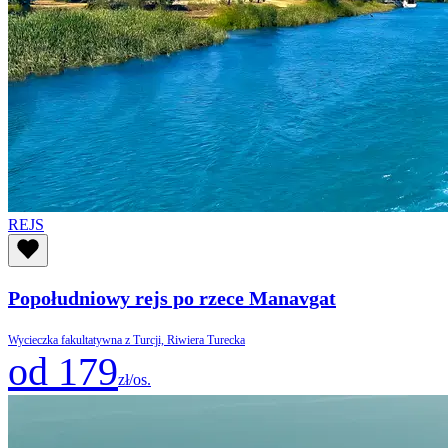
REJS
Popołudniowy rejs po rzece Manavgat
Wycieczka fakultatywna z Turcji, Riwiera Turecka
od 179
zł/os.