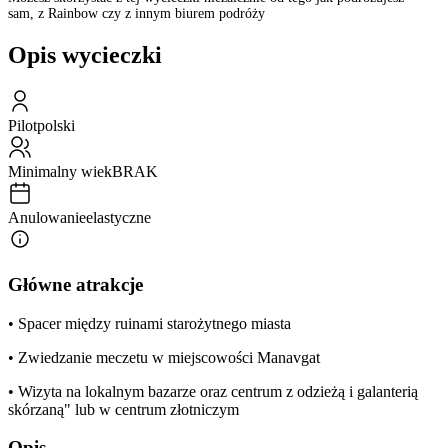
sam, z Rainbow czy z innym biurem podróży
Opis wycieczki
Pilot
polski
Minimalny wiek
BRAK
Anulowanie
elastyczne
Główne atrakcje
• Spacer między ruinami starożytnego miasta
• Zwiedzanie meczetu w miejscowości Manavgat
• Wizyta na lokalnym bazarze oraz centrum z odzieżą i galanterią
skórzaną" lub w centrum złotniczym
Opis