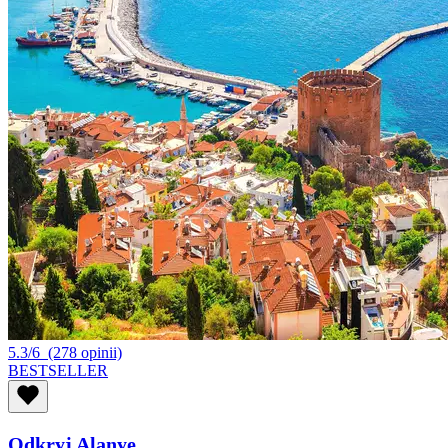
5.3/6
(278 opinii)
BESTSELLER
Odkryj Alanyę