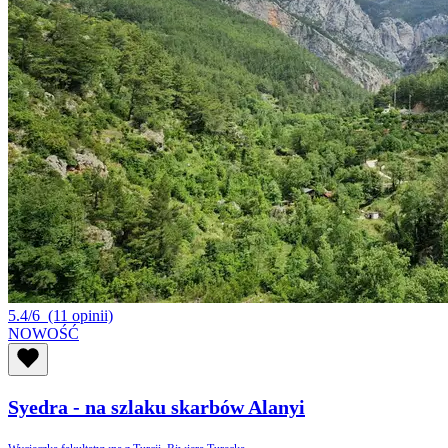
5.4/6
(11 opinii)
NOWOŚĆ
Syedra - na szlaku skarbów Alanyi