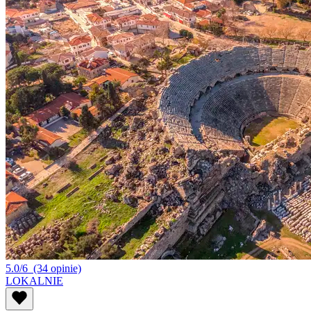
5.0/6
(34 opinie)
LOKALNIE