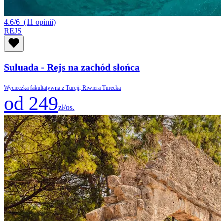
4.6/6
(11 opinii)
REJS
Suluada - Rejs na zachód słońca
Wycieczka fakultatywna z Turcji, Riwiera Turecka
od 249
zł/os.