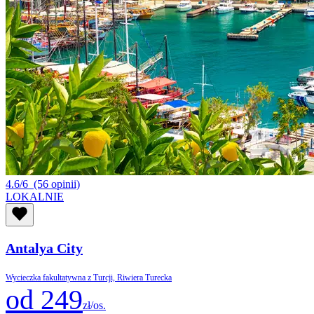
4.6/6
(56 opinii)
LOKALNIE
Antalya City
Wycieczka fakultatywna z Turcji, Riwiera Turecka
od 249
zł/os.