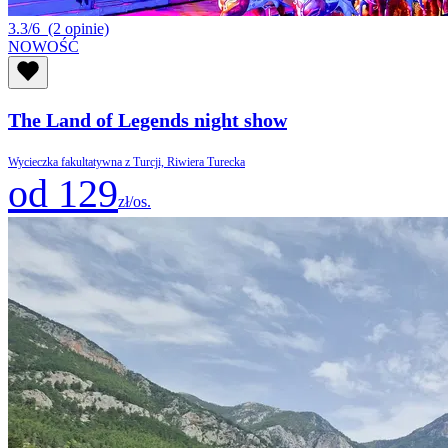
3.3/6
(2 opinie)
NOWOŚĆ
The Land of Legends night show
Wycieczka fakultatywna z Turcji, Riwiera Turecka
od 129
zł/os.