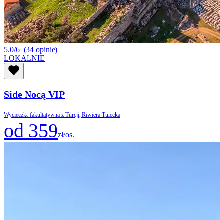
5.0/6
(34 opinie)
LOKALNIE
Side Nocą VIP
Wycieczka fakultatywna z Turcji, Riwiera Turecka
od 359
zł/os.