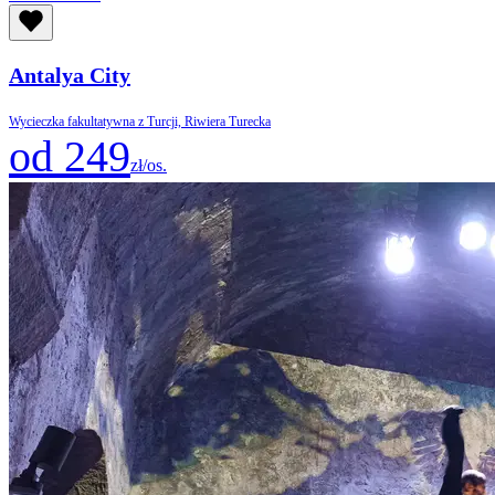
Antalya City
Wycieczka fakultatywna z Turcji, Riwiera Turecka
od 249
zł/os.