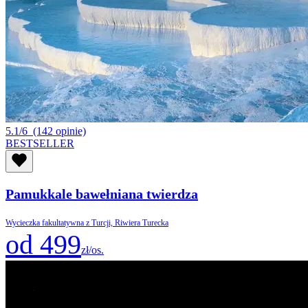
5.1/6
(142 opinie)
BESTSELLER
Pamukkale bawełniana twierdza
Wycieczka fakultatywna z Turcji, Riwiera Turecka
od 499
zł/os.