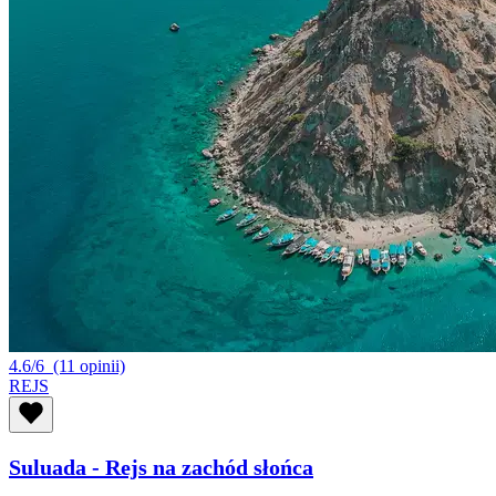
4.6/6
(11 opinii)
REJS
Suluada - Rejs na zachód słońca