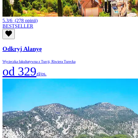
5.3/6
(278 opinii)
BESTSELLER
Odkryj Alanyę
Wycieczka fakultatywna z Turcji, Riwiera Turecka
od 329
zł/os.