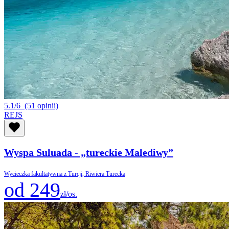
5.1/6
(51 opinii)
REJS
Wyspa Suluada - „tureckie Malediwy”
Wycieczka fakultatywna z Turcji, Riwiera Turecka
od 249
zł/os.