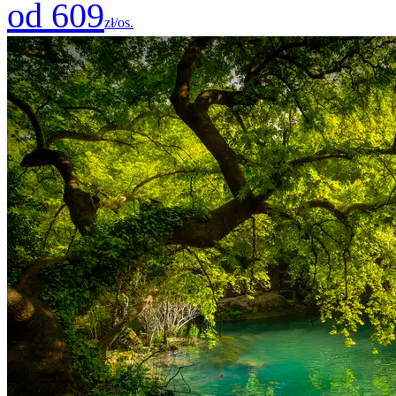
od 609
zł/os.