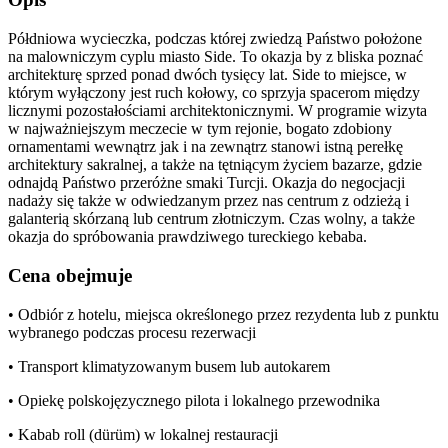
Półdniowa wycieczka, podczas której zwiedzą Państwo położone
na malowniczym cyplu miasto Side. To okazja by z bliska poznać
architekturę sprzed ponad dwóch tysięcy lat. Side to miejsce, w
którym wyłączony jest ruch kołowy, co sprzyja spacerom między
licznymi pozostałościami architektonicznymi. W programie wizyta
w najważniejszym meczecie w tym rejonie, bogato zdobiony
ornamentami wewnątrz jak i na zewnątrz stanowi istną perełkę
architektury sakralnej, a także na tętniącym życiem bazarze, gdzie
odnajdą Państwo przeróżne smaki Turcji. Okazja do negocjacji
nadaży się także w odwiedzanym przez nas centrum z odzieżą i
galanterią skórzaną lub centrum złotniczym. Czas wolny, a także
okazja do spróbowania prawdziwego tureckiego kebaba.
Cena obejmuje
• Odbiór z hotelu, miejsca określonego przez rezydenta lub z punktu
wybranego podczas procesu rezerwacji
• Transport klimatyzowanym busem lub autokarem
• Opiekę polskojęzycznego pilota i lokalnego przewodnika
• Kabab roll (dürüm) w lokalnej restauracji