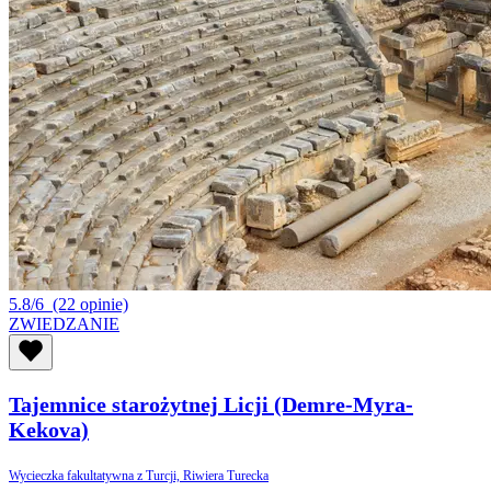
5.8/6
(22 opinie)
ZWIEDZANIE
Tajemnice starożytnej Licji (Demre-Myra-
Kekova)
Wycieczka fakultatywna z Turcji, Riwiera Turecka