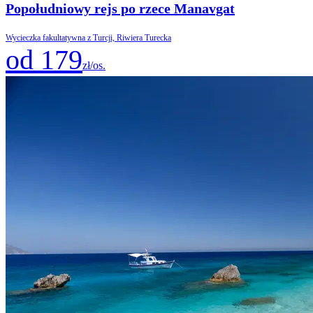
Popołudniowy rejs po rzece Manavgat
Wycieczka fakultatywna z Turcji, Riwiera Turecka
od 179
zł/os.