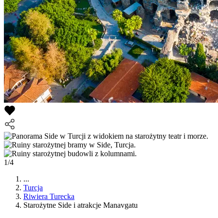
1/4
...
Turcja
Riwiera Turecka
Starożytne Side i atrakcje Manavgatu