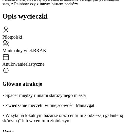
sam, z Rainbow czy z innym biurem podróży
Opis wycieczki
Pilot
polski
Minimalny wiek
BRAK
Anulowanie
elastyczne
Główne atrakcje
• Spacer między ruinami starożytnego miasta
• Zwiedzanie meczetu w miejscowości Manavgat
• Wizyta na lokalnym bazarze oraz centrum z odzieżą i galanterią
skórzaną" lub w centrum złotniczym
Opis