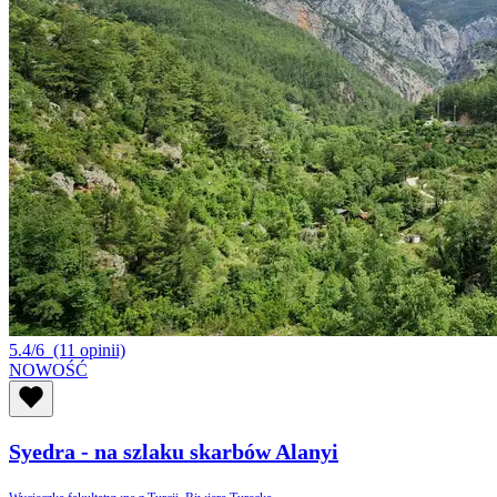
5.4/6
(11 opinii)
NOWOŚĆ
Syedra - na szlaku skarbów Alanyi