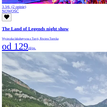
3.3/6
(2 opinie)
NOWOŚĆ
The Land of Legends night show
Wycieczka fakultatywna z Turcji, Riwiera Turecka
od 129
zł/os.