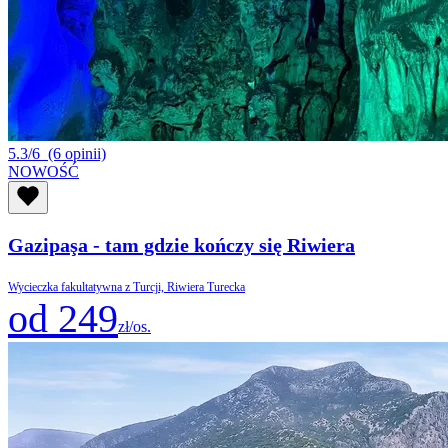
5.3/6
(6 opinii)
NOWOŚĆ
Gazipaşa - tam gdzie kończy się Riwiera
Wycieczka fakultatywna z Turcji, Riwiera Turecka
od 249
zł/os.