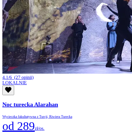
4.1/6
(27 opinii)
LOKALNIE
Noc turecka Alarahan
Wycieczka fakultatywna z Turcji, Riwiera Turecka
od 289
zł/os.