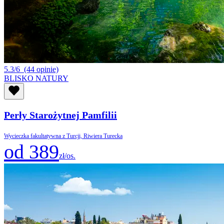
5.3/6
(44 opinie)
BLISKO NATURY
Perły Starożytnej Pamfilii
Wycieczka fakultatywna z Turcji, Riwiera Turecka
od 389
zł/os.