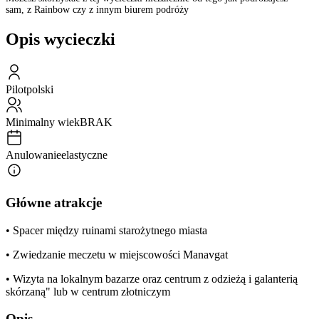
sam, z Rainbow czy z innym biurem podróży
Opis wycieczki
Pilot
polski
Minimalny wiek
BRAK
Anulowanie
elastyczne
Główne atrakcje
• Spacer między ruinami starożytnego miasta
• Zwiedzanie meczetu w miejscowości Manavgat
• Wizyta na lokalnym bazarze oraz centrum z odzieżą i galanterią
skórzaną" lub w centrum złotniczym
Opis