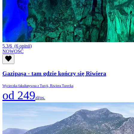
5.3/6
(6 opinii)
NOWOŚĆ
Gazipaşa - tam gdzie kończy się Riwiera
Wycieczka fakultatywna z Turcji, Riwiera Turecka
od 249
zł/os.