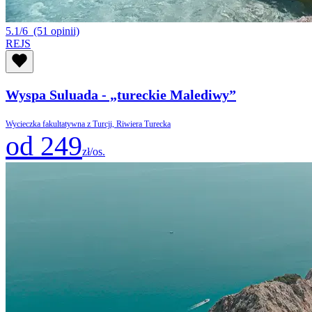
5.1/6
(51 opinii)
REJS
Wyspa Suluada - „tureckie Malediwy”
Wycieczka fakultatywna z Turcji, Riwiera Turecka
od 249
zł/os.