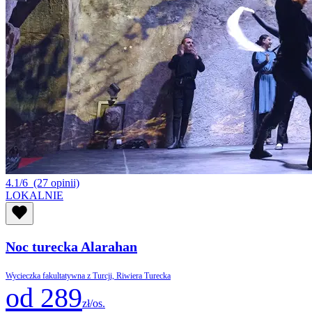
4.1/6
(27 opinii)
LOKALNIE
Noc turecka Alarahan
Wycieczka fakultatywna z Turcji, Riwiera Turecka
od 289
zł/os.