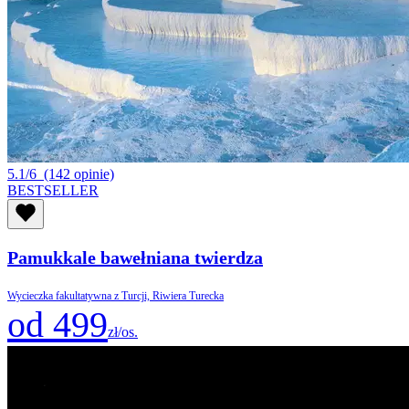
5.1/6
(142 opinie)
BESTSELLER
Pamukkale bawełniana twierdza
Wycieczka fakultatywna z Turcji, Riwiera Turecka
od 499
zł/os.