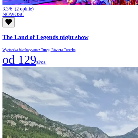
3.3/6
(2 opinie)
NOWOŚĆ
The Land of Legends night show
Wycieczka fakultatywna z Turcji, Riwiera Turecka
od 129
zł/os.