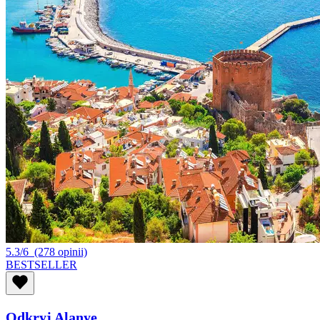
5.3/6
(278 opinii)
BESTSELLER
Odkryj Alanyę