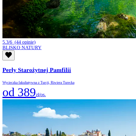
5.3/6
(44 opinie)
BLISKO NATURY
Perły Starożytnej Pamfilii
Wycieczka fakultatywna z Turcji, Riwiera Turecka
od 389
zł/os.