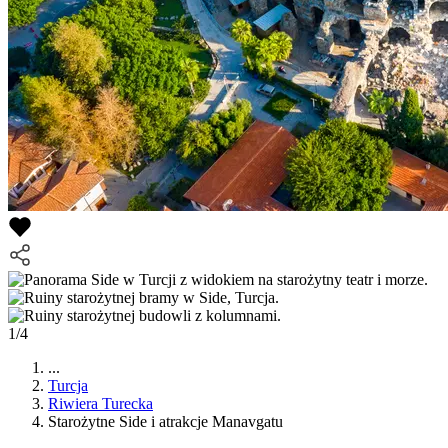
1/4
...
Turcja
Riwiera Turecka
Starożytne Side i atrakcje Manavgatu