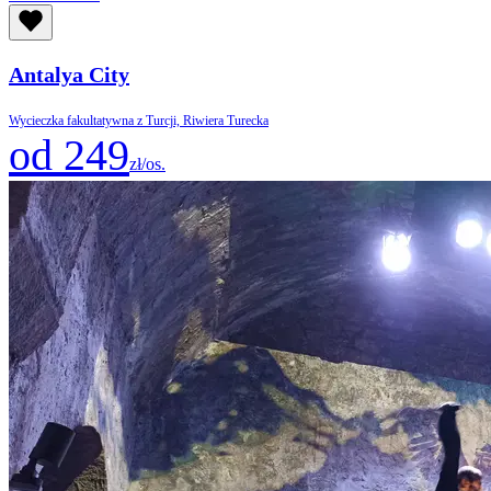
Antalya City
Wycieczka fakultatywna z Turcji, Riwiera Turecka
od 249
zł/os.