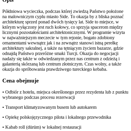
Półdniowa wycieczka, podczas której zwiedzą Państwo położone
na malowniczym cyplu miasto Side. To okazja by z bliska poznać
architekturę sprzed ponad dwóch tysięcy lat. Side to miejsce, w
którym wyłączony jest ruch kołowy, co sprzyja spacerom między
licznymi pozostałościami architektonicznymi. W programie wizyta
w najważniejszym meczecie w tym rejonie, bogato zdobiony
ornamentami wewnątrz jak i na zewnątrz stanowi istną perełkę
architektury sakralnej, a także na tętniącym życiem bazarze, gdzie
odnajdą Państwo przeróżne smaki Turcji. Okazja do negocjacji
nadaży się także w odwiedzanym przez nas centrum z odzieżą i
galanterią skórzaną lub centrum złotniczym. Czas wolny, a także
okazja do spróbowania prawdziwego tureckiego kebaba.
Cena obejmuje
• Odbiór z hotelu, miejsca określonego przez rezydenta lub z punktu
wybranego podczas procesu rezerwacji
• Transport klimatyzowanym busem lub autokarem
• Opiekę polskojęzycznego pilota i lokalnego przewodnika
• Kabab roll (dürüm) w lokalnej restauracji