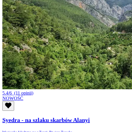
5.4/6
(11 opinii)
NOWOŚĆ
Syedra - na szlaku skarbów Alanyi