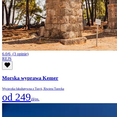
6.0/6
(3 opinie)
REJS
Morska wyprawa Kemer
Wycieczka fakultatywna z Turcji, Riwiera Turecka
od 249
zł/os.