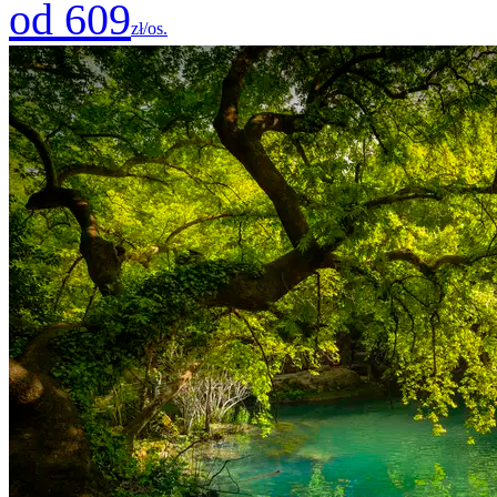
od 609
zł/os.