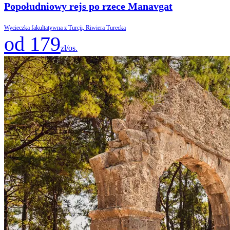
Popołudniowy rejs po rzece Manavgat
Wycieczka fakultatywna z Turcji, Riwiera Turecka
od 179
zł/os.