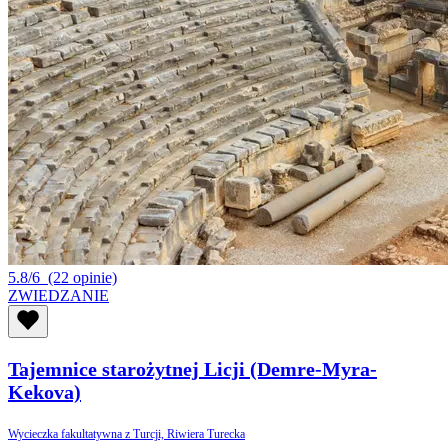
5.8/6
(22 opinie)
ZWIEDZANIE
Tajemnice starożytnej Licji (Demre-Myra-
Kekova)
Wycieczka fakultatywna z Turcji, Riwiera Turecka