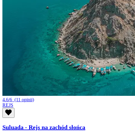
4.6/6
(11 opinii)
REJS
Suluada - Rejs na zachód słońca