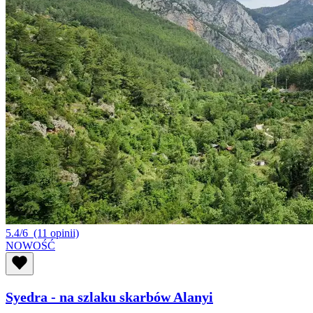
5.4/6
(11 opinii)
NOWOŚĆ
Syedra - na szlaku skarbów Alanyi