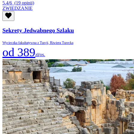
5.4/6
(19 opinii)
ZWIEDZANIE
Sekrety Jedwabnego Szlaku
Wycieczka fakultatywna z Turcji, Riwiera Turecka
od 389
zł/os.