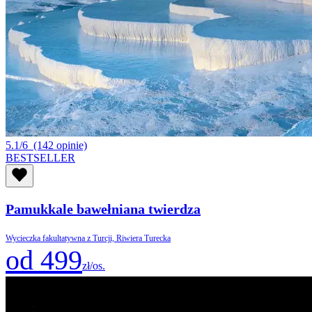
5.1/6
(142 opinie)
BESTSELLER
Pamukkale bawełniana twierdza
Wycieczka fakultatywna z Turcji, Riwiera Turecka
od 499
zł/os.