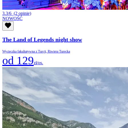
3.3/6
(2 opinie)
NOWOŚĆ
The Land of Legends night show
Wycieczka fakultatywna z Turcji, Riwiera Turecka
od 129
zł/os.