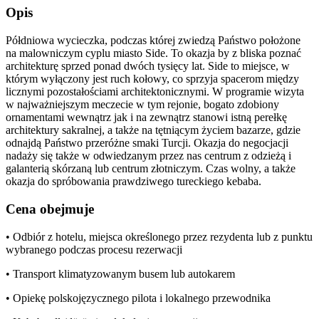
Opis
Półdniowa wycieczka, podczas której zwiedzą Państwo położone
na malowniczym cyplu miasto Side. To okazja by z bliska poznać
architekturę sprzed ponad dwóch tysięcy lat. Side to miejsce, w
którym wyłączony jest ruch kołowy, co sprzyja spacerom między
licznymi pozostałościami architektonicznymi. W programie wizyta
w najważniejszym meczecie w tym rejonie, bogato zdobiony
ornamentami wewnątrz jak i na zewnątrz stanowi istną perełkę
architektury sakralnej, a także na tętniącym życiem bazarze, gdzie
odnajdą Państwo przeróżne smaki Turcji. Okazja do negocjacji
nadaży się także w odwiedzanym przez nas centrum z odzieżą i
galanterią skórzaną lub centrum złotniczym. Czas wolny, a także
okazja do spróbowania prawdziwego tureckiego kebaba.
Cena obejmuje
• Odbiór z hotelu, miejsca określonego przez rezydenta lub z punktu
wybranego podczas procesu rezerwacji
• Transport klimatyzowanym busem lub autokarem
• Opiekę polskojęzycznego pilota i lokalnego przewodnika