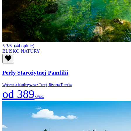
5.3/6
(44 opinie)
BLISKO NATURY
Perły Starożytnej Pamfilii
Wycieczka fakultatywna z Turcji, Riwiera Turecka
od 389
zł/os.