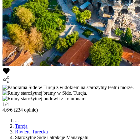
1/4
4.6/6
(234 opinie)
...
Turcja
Riwiera Turecka
Starożytne Side i atrakcje Manavgatu