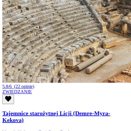
5.8/6
(22 opinie)
ZWIEDZANIE
Tajemnice starożytnej Licji (Demre-Myra-
Kekova)