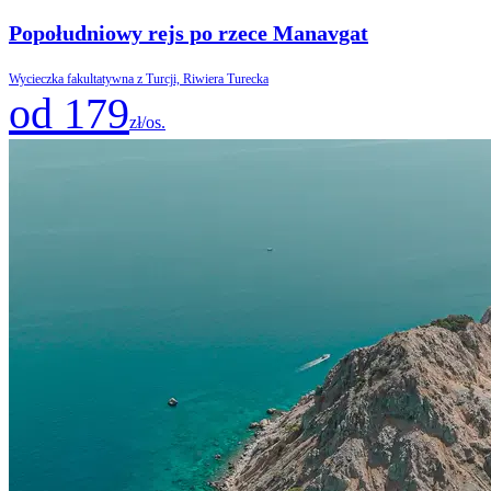
Popołudniowy rejs po rzece Manavgat
Wycieczka fakultatywna z Turcji, Riwiera Turecka
od 179
zł/os.