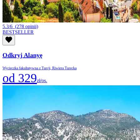
5.3/6
(278 opinii)
BESTSELLER
Odkryj Alanyę
Wycieczka fakultatywna z Turcji, Riwiera Turecka
od 329
zł/os.