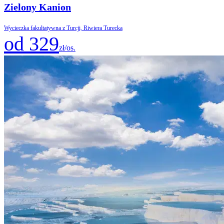
Zielony Kanion
Wycieczka fakultatywna z Turcji, Riwiera Turecka
od 329
zł/os.