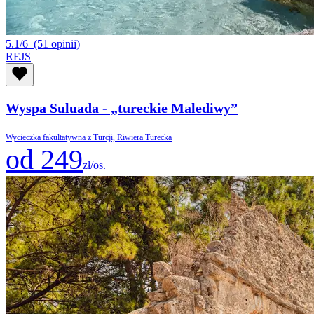
5.1/6
(51 opinii)
REJS
Wyspa Suluada - „tureckie Malediwy”
Wycieczka fakultatywna z Turcji, Riwiera Turecka
od 249
zł/os.