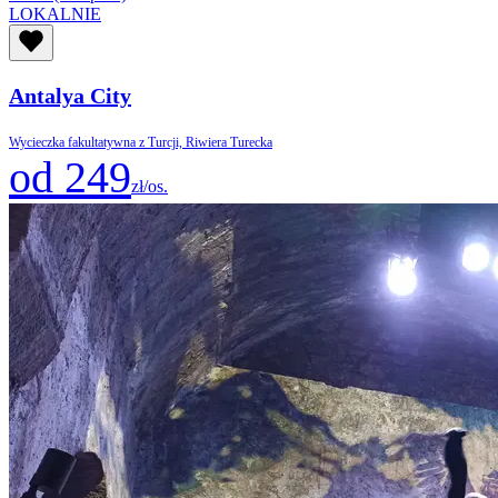
LOKALNIE
Antalya City
Wycieczka fakultatywna z Turcji, Riwiera Turecka
od 249
zł/os.