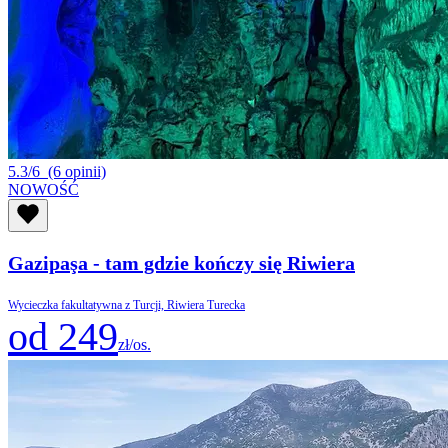
5.3/6
(6 opinii)
NOWOŚĆ
Gazipaşa - tam gdzie kończy się Riwiera
Wycieczka fakultatywna z Turcji, Riwiera Turecka
od 249
zł/os.