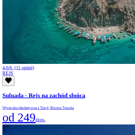
4.6/6
(11 opinii)
REJS
Suluada - Rejs na zachód słońca
Wycieczka fakultatywna z Turcji, Riwiera Turecka
od 249
zł/os.