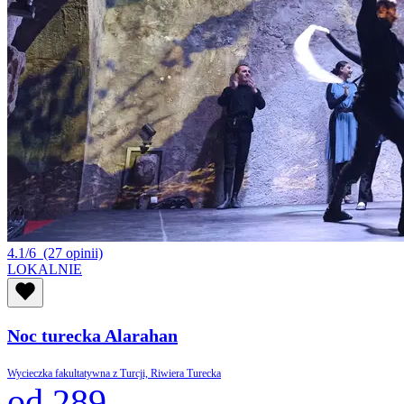
4.1/6
(27 opinii)
LOKALNIE
Noc turecka Alarahan
Wycieczka fakultatywna z Turcji, Riwiera Turecka
od 289