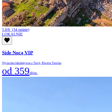
5.0/6
(34 opinie)
LOKALNIE
Side Nocą VIP
Wycieczka fakultatywna z Turcji, Riwiera Turecka
od 359
zł/os.